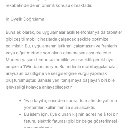
rekabetinde de en önemli konusu olmaktadır.
In Üyelik Doğrulama
Buna ek olarak, bu uygulamalar akıllı telefonlar ya da tabletler
gibi çeşitli mobil cihazlarda çalışacak şekilde optimize
edilmiştir. Bu, uygulamanın istikrarlı çalışmasını ve frenlerin
veya diğer metode sorunların olmamasını assurée eder.
Modern yaşam temposu mobilite ve esneklik gerektiriyor
empieza 1Win bunu anlıyor. Bu nedenle mobil uygulamalar,
arayüzün basitliğine ve sezgiselliğine vurgu yapılarak
oluşturulmuştur. Bahisle yeni tanışmaya başlayan biri bile
işlevselliği kolayca anlayabilecektir.
1win kayıt işleminden sonra, tüm afin de yatırma
yöntemleri kullanımınıza sunulacaktır.
Bu işlem için, üye olunan kişinin adresine à toi bir
fatura, elektrik faturası gibi bir belge gösterilmesi
gerekmektedir.