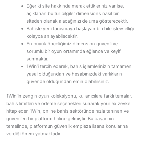
Eğer ki site hakkında merak ettikleriniz var ise,
açıklanan bu tür bilgiler dimensions nasıl bir
siteden olanak alacağınızı de uma gösterecektir.
Bahisle yeni tanışmaya başlayan biri bile işlevselliği
kolayca anlayabilecektir.
En büyük önceliğimiz dimension güvenli ve
sorumlu bir oyun ortamında eğlence ve keyif
sunmaktır.
1Win’i tercih ederek, bahis işlemlerinizin tamamen
yasal olduğundan ve hesabınızdaki varlıkların
güvende olduğundan emin olabilirsiniz.
1Win’in zengin oyun koleksiyonu, kullanıcılara farklı temalar,
bahis limitleri ve ödeme seçenekleri sunarak your ex zevke
hitap eder. 1Win, online bahis sektöründe hızla tanınan ve
güvenilen bir platform haline gelmiştir. Bu başarının
temelinde, platformun güvenlik empieza lisans konularına
verdiği önem yatmaktadır.