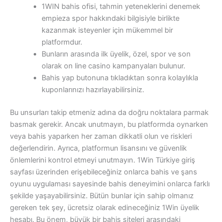
1WIN bahis ofisi, tahmin yeteneklerini denemek
empieza spor hakkındaki bilgisiyle birlikte
kazanmak isteyenler için mükemmel bir
platformdur.
Bunların arasında ilk üyelik, özel, spor ve son
olarak on line casino kampanyaları bulunur.
Bahis yap butonuna tıkladıktan sonra kolaylıkla
kuponlarınızı hazırlayabilirsiniz.
Bu unsurları takip etmeniz adına da doğru noktalara parmak
basmak gerekir. Ancak unutmayın, bu platformda oynarken
veya bahis yaparken her zaman dikkatli olun ve riskleri
değerlendirin. Ayrıca, platformun lisansını ve güvenlik
önlemlerini kontrol etmeyi unutmayın. 1Win Türkiye giriş
sayfası üzerinden erişebileceğiniz onlarca bahis ve şans
oyunu uygulaması sayesinde bahis deneyimini onlarca farklı
şekilde yaşayabilirsiniz. Bütün bunlar için sahip olmanız
gereken tek şey, ücretsiz olarak edineceğiniz 1Win üyelik
hesabı. Bu önem, büyük bir bahis siteleri arasındaki