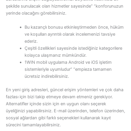
şekilde sunulacak olan hizmetler sayesinde” “konforunuzun
yerinde olacağını görebilirsiniz.
Bu kazançlı bonusu etkinleştirmeden önce, hüküm
ve koşulları ayrıntılı olarak incelemenizi tavsiye
ederiz.
Çeşitli özellikleri sayesinde istediğiniz kategorilere
kolayca ulaşmanız mümkündür.
1WIN mobil uygulama Android ve iOS işletim
sistemleriyle uyumludur” “empieza tamamen
ücretsiz indirebilirsiniz.
En yeni giriş adresleri, güncel erişim yöntemleri ve çok daha
fazlası için bizi takip etmeye devam etmeniz gerekiyor.
Alternatifler içinde sizin için en uygun olanı seçerek
üyeliğinizi yapabilirsiniz. E-mail üzerinden, telefon üzerinden,
sosyal ağlardan gibi farklı seçenekleri kullanarak kayıt
sürecini tamamlayabilirsiniz.