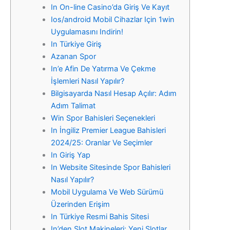
In On-line Casino’da Giriş Ve Kayıt
Ios/android Mobil Cihazlar Için 1win
Uygulamasını Indirin!
In Türkiye Giriş
Azanan Spor
In’e Afin De Yatırma Ve Çekme
İşlemleri Nasıl Yapılır?
Bilgisayarda Nasıl Hesap Açılır: Adım
Adım Talimat
Win Spor Bahisleri Seçenekleri
In İngiliz Premier League Bahisleri
2024/25: Oranlar Ve Seçimler
In Giriş Yap
In Website Sitesinde Spor Bahisleri
Nasıl Yapılır?
Mobil Uygulama Ve Web Sürümü
Üzerinden Erişim
In Türkiye Resmi Bahis Sitesi
In’den Slot Makineleri: Yeni Slotlar