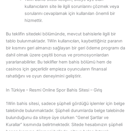
kullanıcıların site ile ilgili sorunlarını çözmek veya
sorularını cevaplamak için kullanılan önemli bir
hizmettir.
Bu teklifin sitedeki bölümünde, mevcut bahislerle ilgili bir
tablo bulunmaktadır. 1Win kullanıcıları, kaybettiğiniz paranın
bir kısmını geri almanızı sağlayan bir geri ödeme programı da
dahil olmak üzere çeşitli bonus ve promosyonlardan
yararlanabilirler. Bu teklifler hem bahis bölümü hem de
casinos için geçerlidir empieza oyuncuların finansal
rahatlığını ve oyun deneyimini geliştirir.
In Türkiye – Resmi Online Spor Bahis Sitesi – Gi̇ri̇ş
1Win bahis sitesi, sadece şüpheli gördüğü işlemler için belge
talebinde bulunmaktadır. Şüpheli durumlarda belge talebinde
bulunduğunu da siteye üye olurken “Genel Şartlar ve
Kurallar” kısmında belirtmektedir. Sitede hesabınızın şüpheli