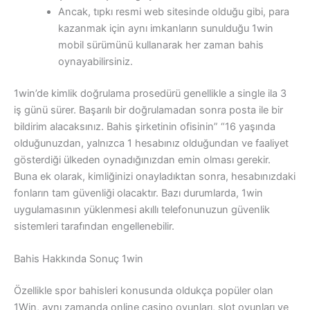
Ancak, tıpkı resmi web sitesinde olduğu gibi, para
kazanmak için aynı imkanların sunulduğu 1win
mobil sürümünü kullanarak her zaman bahis
oynayabilirsiniz.
1win’de kimlik doğrulama prosedürü genellikle a single ila 3
iş günü sürer. Başarılı bir doğrulamadan sonra posta ile bir
bildirim alacaksınız. Bahis şirketinin ofisinin” “16 yaşında
olduğunuzdan, yalnızca 1 hesabınız olduğundan ve faaliyet
gösterdiği ülkeden oynadığınızdan emin olması gerekir.
Buna ek olarak, kimliğinizi onayladıktan sonra, hesabınızdaki
fonların tam güvenliği olacaktır. Bazı durumlarda, 1win
uygulamasının yüklenmesi akıllı telefonunuzun güvenlik
sistemleri tarafından engellenebilir.
Bahis Hakkında Sonuç 1win
Özellikle spor bahisleri konusunda oldukça popüler olan
1Win, aynı zamanda online casino oyunları, slot oyunları ve