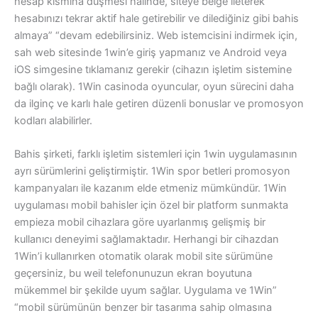
hesap kısmına düşmesi halinde, siteye belge ileterek
hesabınızı tekrar aktif hale getirebilir ve dilediğiniz gibi bahis
almaya” “devam edebilirsiniz. Web istemcisini indirmek için,
sah web sitesinde 1win’e giriş yapmanız ve Android veya
iOS simgesine tıklamanız gerekir (cihazın işletim sistemine
bağlı olarak). 1Win casinoda oyuncular, oyun sürecini daha
da ilginç ve karlı hale getiren düzenli bonuslar ve promosyon
kodları alabilirler.
Bahis şirketi, farklı işletim sistemleri için 1win uygulamasının
ayrı sürümlerini geliştirmiştir. 1Win spor betleri promosyon
kampanyaları ile kazanım elde etmeniz mümkündür. 1Win
uygulaması mobil bahisler için özel bir platform sunmakta
empieza mobil cihazlara göre uyarlanmış gelişmiş bir
kullanıcı deneyimi sağlamaktadır. Herhangi bir cihazdan
1Win’i kullanırken otomatik olarak mobil site sürümüne
geçersiniz, bu weil telefonunuzun ekran boyutuna
mükemmel bir şekilde uyum sağlar. Uygulama ve 1Win”
“mobil sürümünün benzer bir tasarıma sahip olmasına