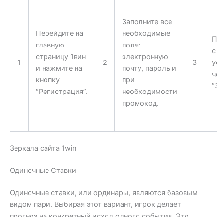
Заполните все
Перейдите на
необходимые
П
главную
поля:
с
страницу 1вин
электронную
1
2
3
у
и нажмите на
почту, пароль и
ч
кнопку
при
“
“Регистрация”.
необходимости
промокод.
Зеркала сайта 1win
Одиночные Ставки
Одиночные ставки, или ординары, являются базовым
видом пари. Выбирая этот вариант, игрок делает
прогноз на конкретный исход одного события. Это