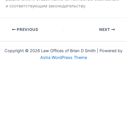
и соответствующим законодательству.
PREVIOUS
NEXT
Copyright © 2026 Law Offices of Brian D Smith | Powered by
Astra WordPress Theme