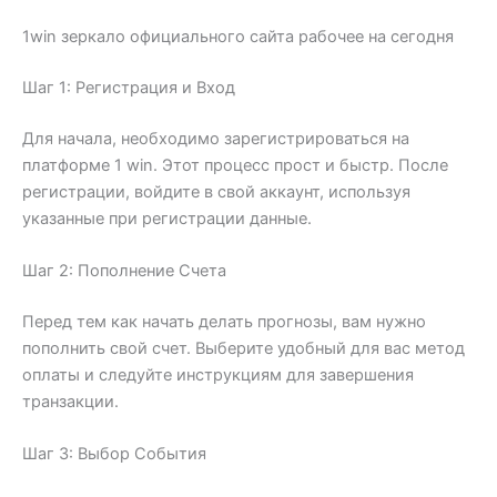
1win зеркало официального сайта рабочее на сегодня
Шаг 1: Регистрация и Вход
Для начала, необходимо зарегистрироваться на
платформе 1 win. Этот процесс прост и быстр. После
регистрации, войдите в свой аккаунт, используя
указанные при регистрации данные.
Шаг 2: Пополнение Счета
Перед тем как начать делать прогнозы, вам нужно
пополнить свой счет. Выберите удобный для вас метод
оплаты и следуйте инструкциям для завершения
транзакции.
Шаг 3: Выбор События