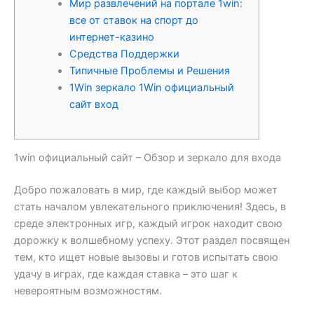
Мир развлечений на портале 1win:
все от ставок на спорт до
интернет-казино
Средства Поддержки
Типичные Проблемы и Решения
1Win зеркало 1Win официальный
сайт вход
1win официальный сайт – Обзор и зеркало для входа
Добро пожаловать в мир, где каждый выбор может
стать началом увлекательного приключения! Здесь, в
среде электронных игр, каждый игрок находит свою
дорожку к волшебному успеху. Этот раздел посвящен
тем, кто ищет новые вызовы и готов испытать свою
удачу в играх, где каждая ставка – это шаг к
невероятным возможностям.