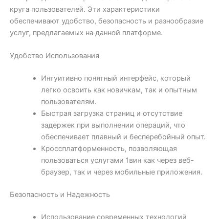
круга пользователей. Эти характеристики
обеспечивают удобство, безопасность и разнообразие
услуг, предлагаемых на данной платформе.
Удобство Использования
Интуитивно понятный интерфейс, который
легко освоить как новичкам, так и опытным
пользователям.
Быстрая загрузка страниц и отсутствие
задержек при выполнении операций, что
обеспечивает плавный и бесперебойный опыт.
Кроссплатформенность, позволяющая
пользоваться услугами 1вин как через веб-
браузер, так и через мобильные приложения.
Безопасность и Надежность
Использование современных технологий