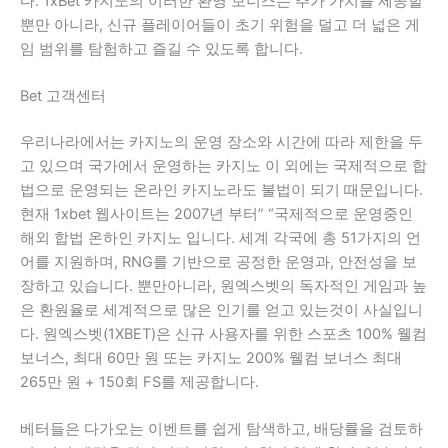
다. 1xBet 카지노의 이러한 환영 보너스는 추가 가치를 제공할
뿐만 아니라, 신규 플레이어들이 초기 위험을 덜고 더 넓은 게
임 범위를 탐험하고 즐길 수 있도록 합니다.
Bet 고객센터
우리나라에서는 카지노의 운영 장소와 시간에 따라 제한을 두
고 있으며 국가에서 운영하는 카지노 이 외에는 국제적으로 합
법으로 운영되는 온라인 카지노라도 불법이 되기 때문입니다.
현재 1xbet 웹사이트는 2007년 부터” “국제적으로 운영중인
해외 합법 온하인 카지노 입니다. 세계 각국에 총 51가지의 언
어를 지원하며, RNG를 기반으로 공정한 운영과, 안전성을 보
장하고 있습니다. 뿐만아니라, 원엑스벳의 독자적인 게임과 높
은 환원율로 세계적으로 많은 인기를 얻고 있는것이 사실입니
다. 원엑스벳(1XBET)은 신규 사용자를 위한 스포츠 100% 웰컴
보너스, 최대 60만 원 또는 카지노 200% 웰컴 보너스 최대
265만 원 + 150회 FS를 제공합니다.
베터들은 다가오는 이벤트를 쉽게 탐색하고, 배당률을 검토하