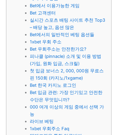
Bet에서 이용가능한 게임
Bet 고객센터
실시간 스포츠 배팅 사이트 추천 Top3
– 배당 높고, 옵션 많은
Bet에서의 일반적인 베팅 옵션들
1xbet 우회 주소
Bet 우회주소는 안전한가요?
피나클 (pinnacle) 소개 및 이용 방법
(가입, 원화 입금, 스크릴)
첫 입금 보너스 2, 000, 000원 무료스
핀 150회 (카지노/1xgame)
Bet 한국 카지노 로그인
Bet 입금 관련: 가장 인기있고 안전한
수단은 무엇입니까?
000 여개 이상의 게임 중에서 선택 가
능
라이브 베팅
1xbet 우회주소 Faq