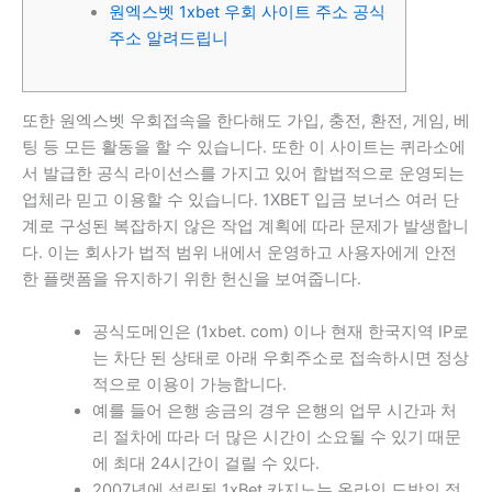
원엑스벳 1xbet 우회 사이트 주소 공식
주소 알려드립니
또한 원엑스벳 우회접속을 한다해도 가입, 충전, 환전, 게임, 베
팅 등 모든 활동을 할 수 있습니다. 또한 이 사이트는 퀴라소에
서 발급한 공식 라이선스를 가지고 있어 합법적으로 운영되는
업체라 믿고 이용할 수 있습니다. 1XBET 입금 보너스 여러 단
계로 구성된 복잡하지 않은 작업 계획에 따라 문제가 발생합니
다. 이는 회사가 법적 범위 내에서 운영하고 사용자에게 안전
한 플랫폼을 유지하기 위한 헌신을 보여줍니다.
공식도메인은 (1xbet. com) 이나 현재 한국지역 IP로
는 차단 된 상태로 아래 우회주소로 접속하시면 정상
적으로 이용이 가능합니다.
예를 들어 은행 송금의 경우 은행의 업무 시간과 처
리 절차에 따라 더 많은 시간이 소요될 수 있기 때문
에 최대 24시간이 걸릴 수 있다.
2007년에 설립된 1xBet 카지노는 온라인 도박의 정