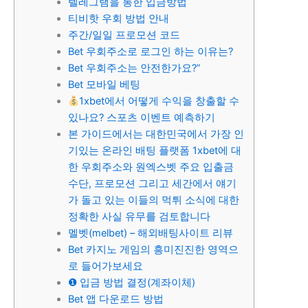
텔레그램을 통한 입금방법
티비핫 우회 방법 안내
주간/일일 프로모션 코드
Bet 우회주소로 로그인 하는 이유는?
Bet 우회주소는 안전한가요?”
Bet 모바일 베팅
1xbet에서 어떻게 수익을 창출할 수
있나요? 스포츠 이벤트 예측하기
본 가이드에서는 대한민국에서 가장 인
기있는 온라인 배팅 플랫폼 1xbet에 대
한 우회주소와 원엑스벳 주요 입출금
수단, 프로모션 그리고 세간에서 얘기
가 돌고 있는 이들의 먹튀 소식에 대한
정확한 사실 유무를 검토합니다
멜벳(melbet) – 해외배팅사이트 리뷰
Bet 카지노 게임의 흥미진진한 영역으
로 들어가보세요
❶ 입금 방법 결정(계좌이체)
Bet 앱 다운로드 방법