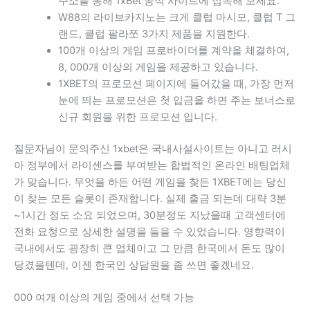
주소를 통해 1xBet 공식 사이트에 접속해 보세요.
W88의 라이브카지노는 크게 클럽 마시모, 클럽 T 그
랜드, 클럽 팔라쪼 3가지 제품을 지원한다.
100개 이상의 게임 프로바이더를 계약을 체결하여,
8, 000개 이상의 게임을 제공하고 있습니다.
1XBET의 프로모션 페이지에 들어갔을 때, 가장 먼저
눈에 띄는 프로모션은 첫 입금을 하면 주는 보너스로
신규 회원을 위한 프로모션 입니다.
질문자님이 문의주신 1xbet은 국내사설사이트는 아니고 러시
아 정부에서 라이센스를 부여받는 합법적인 온라인 배팅업체
가 맞습니다. 무엇을 하든 어떤 게임을 찾든 1XBET에는 당신
이 찾는 모든 슬롯이 존재합니다. 실제 출금 되는데 대략 3분
~1시간 정도 소요 되었으며, 30분정도 지났을때 고객센터에
전화 요청으로 상세한 설명을 들을 수 있었습니다. 영향력이
국내에서도 굉장히 큰 업체이고 그 만큼 한국에서 돈도 많이
당겼을텐데, 이젠 한국인 상담원을 좀 쓰면 좋겠네요.
000 여개 이상의 게임 중에서 선택 가능