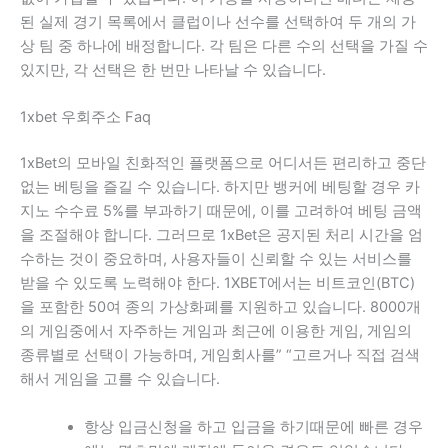
된 실제 경기 목록에서 클럽이나 선수를 선택하여 두 개의 가
상 팀 중 하나에 배정합니다. 각 팀은 다른 수의 선택을 가질 수
있지만, 각 선택은 한 번만 나타날 수 있습니다.
1xbet 우회주소 Faq
1xBet의 모바일 친화적인 플랫폼으로 어디서든 편리하고 중단
없는 베팅을 즐길 수 있습니다. 하지만 뱅커에 베팅할 경우 카
지노 수수료 5%를 부과하기 때문에, 이를 고려하여 베팅 금액
을 조절해야 합니다. 그러므로 1xBet은 공지된 처리 시간을 엄
수하는 것이 중요하며, 사용자들이 신뢰할 수 있는 서비스를
받을 수 있도록 노력해야 한다. 1XBET에서는 비트코인(BTC)
을 포함한 50여 종의 가상화폐를 지원하고 있습니다. 8000개
의 게임중에서 자주하는 게임과 최근에 이용한 게임, 게임의
종류별로 선택이 가능하며, 게임회사를” “고르거나 직접 검색
해서 게임을 고를 수 있습니다.
항상 입금신청을 하고 입금을 하기때문에 빠른 경우