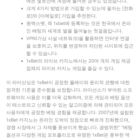
에는 몇초만에 계정에 들어온 경우도 있었습니다.
크게 4가지 방법으로 가입할 수 있는데 필자는 [전화
로]와 [이메일로] 가입을 추천한다.
원엑스벳, 즉 1xbet에 등록하는 것은 한국에서 온라
인 배팅의 세계로 발을 들여놓는 첫걸음입니다.
VPN(가상 사설 네트워크)을 활용하면 인터넷 연결
을 보호하고, 위치를 변경하여 차단된 사이트에 접근
할 수 있습니다.
1xBet의 라이브 카지노에서는 20여 개의 게임 제공
업체의 라이브 카지노 게임을 즐길 수 있다.
이 라이선싱은 1xBet이 공정한 플레이와 윤리적 관행에 대한
엄격한 기준을 준수함을 보장합니다. 라이선스가 부여된 소프
트웨어의 사용은 이를 더욱 강화하며, 모든 게임과 베팅 옵션
이 테스트되고 신뢰할 수 있는 알고리즘에 의해 관리되어 모든
사용자에게 공정한 베팅 경험을 제공합니다. 2007년에 설립된
1xBet 카지노는 온라인 도박의 정점으로 빠르게 진화했으며,
경쟁 시장에서 그 자체를 돋보이게 했습니다. 광범위한” “베팅
옵션과 다양한 게임 포트폴리오로 유명한 1xBet은 풍부한 역