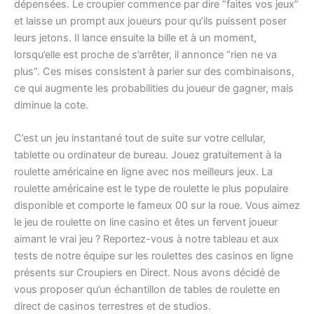
dépensées. Le croupier commence par dire “faites vos jeux”
et laisse un prompt aux joueurs pour qu’ils puissent poser
leurs jetons. Il lance ensuite la bille et à un moment,
lorsqu’elle est proche de s’arrêter, il annonce “rien ne va
plus”. Ces mises consistent à parier sur des combinaisons,
ce qui augmente les probabilities du joueur de gagner, mais
diminue la cote.
C’est un jeu instantané tout de suite sur votre cellular,
tablette ou ordinateur de bureau. Jouez gratuitement à la
roulette américaine en ligne avec nos meilleurs jeux. La
roulette américaine est le type de roulette le plus populaire
disponible et comporte le fameux 00 sur la roue. Vous aimez
le jeu de roulette on line casino et êtes un fervent joueur
aimant le vrai jeu ? Reportez-vous à notre tableau et aux
tests de notre équipe sur les roulettes des casinos en ligne
présents sur Croupiers en Direct. Nous avons décidé de
vous proposer qu’un échantillon de tables de roulette en
direct de casinos terrestres et de studios.