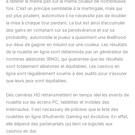
à réitérer le même pari sur la même couleur de nombreuses
fois. C’est un principe semblable à la martingale, mais qui
est plus prudent, automotive il ne nécessite pas de doubler
la mise à chaque tour perdant. Le but est ainsi d’accumuler
des gains en comptant sur sa persévérance et sur sa
probability, automobile le joueur a quasiment une likelihood
sur deux de gagner en misant sur une couleur. Les résultats
de la roulette en ligne sont déterminés par un générateur de
nombres aléatoires (RNG), qui guarantee que les résultats
sont totalement aléatoires et équitables. Les casinos en
ligne sont régulièrement soumis à des audits pour s’assurer
que leurs jeux sont équitables.
Des caméras HD retransmettent en temps réel les events de
roulette sur les écrans PC, tablettes et mobiles des
internautes. Il est necessary de préciser que la liste des
roulettes en ligne d’Authentic Gaming est évolutive. En effet,
elle dépend des partenariats qui lient ce logiciels aux
casinos en dur.