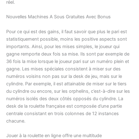
réel.
Nouvelles Machines A Sous Gratuites Avec Bonus
Pour ce qui est des gains, il faut savoir que plus le pari est
statistiquement possible, moins les positive aspects sont
importants. Ainsi, pour les mises simples, le joueur qui
gagne remporte deux fois sa mise. Ils sont par exemple de
36 fois la mise lorsque le joueur pari sur un numéro plein et
gagne. Les mises spéciales consistent à miser sur des
numéros voisins non pas sur la desk de jeu, mais sur le
cylindre. Par exemple, il est attainable de miser sur le tiers
du cylindre ou encore, sur les orphelins, c’est-à-dire sur les
numéros isolés des deux côtés opposés du cylindre. La
desk de la roulette française est composée d’une partie
centrale consistant en trois colonnes de 12 instances
chacune.
Jouer à la roulette en ligne offre une multitude