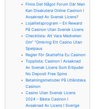
Finns Det Något Forum Där Man
Kan Disskutera Online Casinon I
Avsaknad Av Svensk Licens?
Lojalitetsprogram – En Reward
På Casinon Utan Svensk Licens
Checklista: Att Vara Medveten
Om” “Omkring Ett Casino Utan
Spelpaus
Regler För Skattefria Eu Casinon
Topplista: Casinon I Avsaknad
Av Svensk Licens Som Erbjuder
No Deposit Free Spins
Betalningsmetoder På Utländska
Casinon
Casino Utan Svensk Licens
2024 – Bästa Casinon I
Avsaknad Av Licens I Sverige