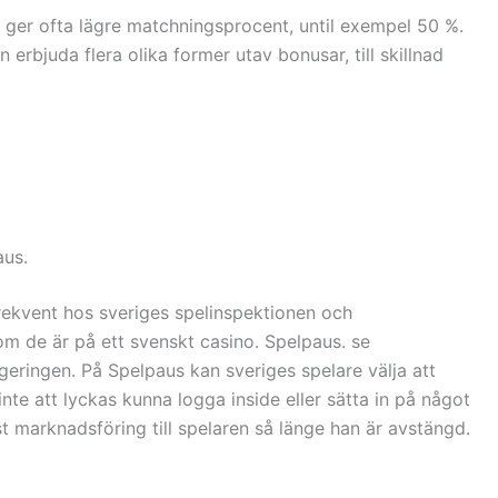
s ger ofta lägre matchningsprocent, until exempel 50 %.
erbjuda flera olika former utav bonusar, till skillnad
aus.
frekvent hos sveriges spelinspektionen och
som de är på ett svenskt casino. Spelpaus. se
ringen. På Spelpaus kan sveriges spelare välja att
te att lyckas kunna logga inside eller sätta in på något
t marknadsföring till spelaren så länge han är avstängd.