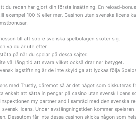
tt du redan har gjort din första insättning. En reload-bonu
l exempel 100 % eller mer. Casinon utan svenska licens kan 
omstbonusar.
icsson till att sobre svenska spelbolagen sköter sig.
ch va du är ute efter.
stöta på när du spelar på dessa sajter.
te väl lång tid att svara vilket också drar ner betyget.
ensk lagstiftning är de inte skyldiga att lyckas följa Spelp
icens med Trustly, däremot så är det något som diskuteras 
ika enkelt att sätta in pengar på casino utan svensk licens 
inspektionen my partner and i samråd med den svenska rege
 svensk licens. Under avstängningstiden kommer spelaren in
nen. Dessutom får inte dessa casinon skicka någon som hels