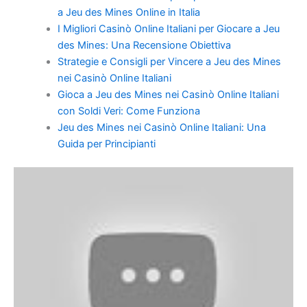
a Jeu des Mines Online in Italia
I Migliori Casinò Online Italiani per Giocare a Jeu
des Mines: Una Recensione Obiettiva
Strategie e Consigli per Vincere a Jeu des Mines
nei Casinò Online Italiani
Gioca a Jeu des Mines nei Casinò Online Italiani
con Soldi Veri: Come Funziona
Jeu des Mines nei Casinò Online Italiani: Una
Guida per Principianti