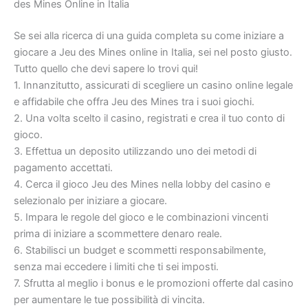
des Mines Online in Italia
Se sei alla ricerca di una guida completa su come iniziare a
giocare a Jeu des Mines online in Italia, sei nel posto giusto.
Tutto quello che devi sapere lo trovi qui!
1. Innanzitutto, assicurati di scegliere un casino online legale
e affidabile che offra Jeu des Mines tra i suoi giochi.
2. Una volta scelto il casino, registrati e crea il tuo conto di
gioco.
3. Effettua un deposito utilizzando uno dei metodi di
pagamento accettati.
4. Cerca il gioco Jeu des Mines nella lobby del casino e
selezionalo per iniziare a giocare.
5. Impara le regole del gioco e le combinazioni vincenti
prima di iniziare a scommettere denaro reale.
6. Stabilisci un budget e scommetti responsabilmente,
senza mai eccedere i limiti che ti sei imposti.
7. Sfrutta al meglio i bonus e le promozioni offerte dal casino
per aumentare le tue possibilità di vincita.