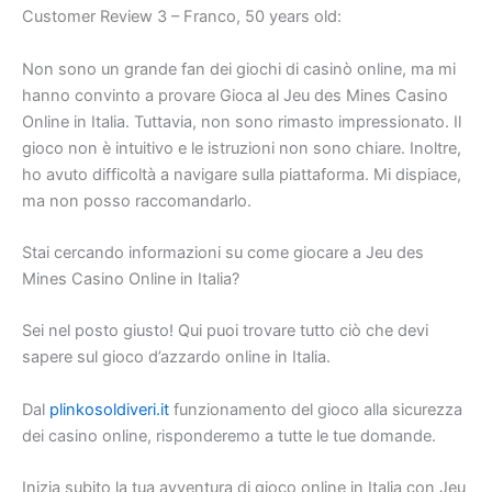
Customer Review 3 – Franco, 50 years old:
Non sono un grande fan dei giochi di casinò online, ma mi
hanno convinto a provare Gioca al Jeu des Mines Casino
Online in Italia. Tuttavia, non sono rimasto impressionato. Il
gioco non è intuitivo e le istruzioni non sono chiare. Inoltre,
ho avuto difficoltà a navigare sulla piattaforma. Mi dispiace,
ma non posso raccomandarlo.
Stai cercando informazioni su come giocare a Jeu des
Mines Casino Online in Italia?
Sei nel posto giusto! Qui puoi trovare tutto ciò che devi
sapere sul gioco d’azzardo online in Italia.
Dal
plinkosoldiveri.it
funzionamento del gioco alla sicurezza
dei casino online, risponderemo a tutte le tue domande.
Inizia subito la tua avventura di gioco online in Italia con Jeu