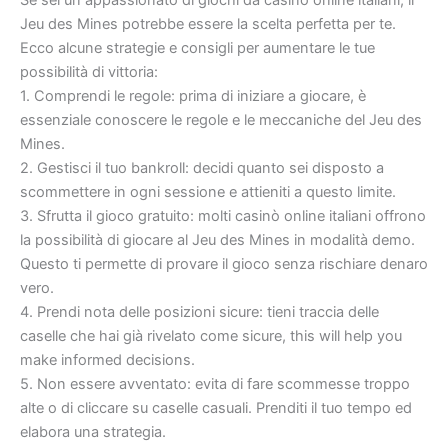
Se sei un appassionato di giochi da casinò online italiani, il
Jeu des Mines potrebbe essere la scelta perfetta per te.
Ecco alcune strategie e consigli per aumentare le tue
possibilità di vittoria:
1. Comprendi le regole: prima di iniziare a giocare, è
essenziale conoscere le regole e le meccaniche del Jeu des
Mines.
2. Gestisci il tuo bankroll: decidi quanto sei disposto a
scommettere in ogni sessione e attieniti a questo limite.
3. Sfrutta il gioco gratuito: molti casinò online italiani offrono
la possibilità di giocare al Jeu des Mines in modalità demo.
Questo ti permette di provare il gioco senza rischiare denaro
vero.
4. Prendi nota delle posizioni sicure: tieni traccia delle
caselle che hai già rivelato come sicure, this will help you
make informed decisions.
5. Non essere avventato: evita di fare scommesse troppo
alte o di cliccare su caselle casuali. Prenditi il tuo tempo ed
elabora una strategia.