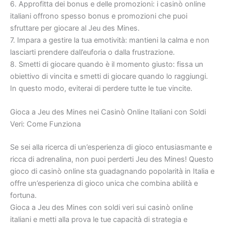
6. Approfitta dei bonus e delle promozioni: i casinò online
italiani offrono spesso bonus e promozioni che puoi
sfruttare per giocare al Jeu des Mines.
7. Impara a gestire la tua emotività: mantieni la calma e non
lasciarti prendere dall’euforia o dalla frustrazione.
8. Smetti di giocare quando è il momento giusto: fissa un
obiettivo di vincita e smetti di giocare quando lo raggiungi.
In questo modo, eviterai di perdere tutte le tue vincite.
Gioca a Jeu des Mines nei Casinò Online Italiani con Soldi
Veri: Come Funziona
Se sei alla ricerca di un’esperienza di gioco entusiasmante e
ricca di adrenalina, non puoi perderti Jeu des Mines! Questo
gioco di casinò online sta guadagnando popolarità in Italia e
offre un’esperienza di gioco unica che combina abilità e
fortuna.
Gioca a Jeu des Mines con soldi veri sui casinò online
italiani e metti alla prova le tue capacità di strategia e