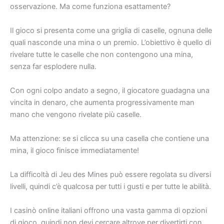
osservazione. Ma come funziona esattamente?
Il gioco si presenta come una griglia di caselle, ognuna delle
quali nasconde una mina o un premio. L’obiettivo è quello di
rivelare tutte le caselle che non contengono una mina,
senza far esplodere nulla.
Con ogni colpo andato a segno, il giocatore guadagna una
vincita in denaro, che aumenta progressivamente man
mano che vengono rivelate più caselle.
Ma attenzione: se si clicca su una casella che contiene una
mina, il gioco finisce immediatamente!
La difficoltà di Jeu des Mines può essere regolata su diversi
livelli, quindi c’è qualcosa per tutti i gusti e per tutte le abilità.
I casinò online italiani offrono una vasta gamma di opzioni
di gioco, quindi non devi cercare altrove per divertirti con