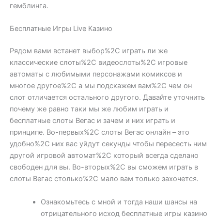
гемблинга.
Бесплатные Игры Live Казино
Рядом вами встанет выбор%2C играть ли же
классические слоты%2C видеослоты%2C игровые
автоматы с любимыми персонажами комиксов и
многое другое%2C а мы подскажем вам%2C чем он
слот отличается остального другого. Давайте уточнить
почему же равно таки мы же любим играть и
бесплатные слоты Вегас и зачем и них играть и
принципе. Во-первых%2C слоты Вегас онлайн – это
удобно%2C них вас уйдут секунды чтобы пересесть ним
другой игровой автомат%2C который всегда сделано
свободен для вы. Во-вторых%2C вы сможем играть в
слоты Вегас столько%2C мало вам только захочется.
Ознакомьтесь с мной и тогда наши шансы на
отрицательного исход бесплатные игры казино