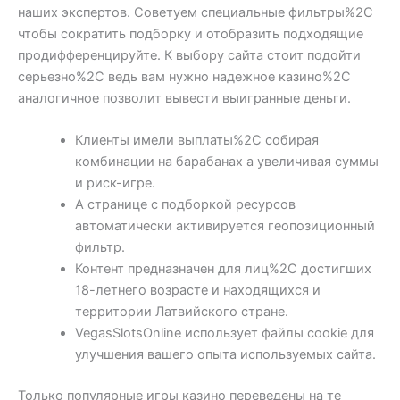
наших экспертов. Советуем специальные фильтры%2C
чтобы сократить подборку и отобразить подходящие
продифференцируйте. К выбору сайта стоит подойти
серьезно%2C ведь вам нужно надежное казино%2C
аналогичное позволит вывести выигранные деньги.
Клиенты имели выплаты%2C собирая
комбинации на барабанах а увеличивая суммы
и риск-игре.
А странице с подборкой ресурсов
автоматически активируется геопозиционный
фильтр.
Контент предназначен для лиц%2C достигших
18-летнего возрасте и находящихся и
территории Латвийского стране.
VegasSlotsOnline использует файлы cookie для
улучшения вашего опыта используемых сайта.
Только популярные игры казино переведены на те