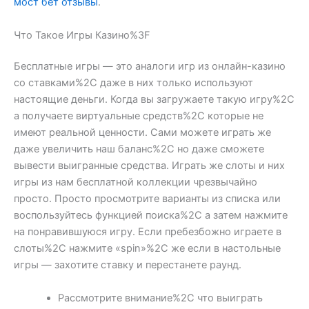
мост бет отзывы
.
Что Такое Игры Казино%3F
Бесплатные игры — это аналоги игр из онлайн-казино
со ставками%2C даже в них только используют
настоящие деньги. Когда вы загружаете такую игру%2C
а получаете виртуальные средств%2C которые не
имеют реальной ценности. Сами можете играть же
даже увеличить наш баланс%2C но даже сможете
вывести выигранные средства. Играть же слоты и них
игры из нам бесплатной коллекции чрезвычайно
просто. Просто просмотрите варианты из списка или
воспользуйтесь функцией поиска%2C а затем нажмите
на понравившуюся игру. Если пребезбожно играете в
слоты%2C нажмите «spin»%2C же если в настольные
игры — захотите ставку и перестанете раунд.
Рассмотрите внимание%2C что выиграть