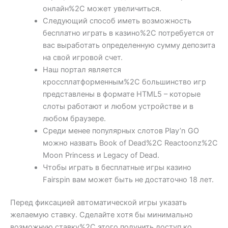
онлайн%2C может увеличиться.
Следующий способ иметь возможность
бесплатно играть в казино%2C потребуется от
вас выработать определенную сумму депозита
на свой игровой счет.
Наш портал является
кроссплатформенным%2C большинство игр
представлены в формате HTML5 – которые
слоты работают и любом устройстве и в
любом браузере.
Среди менее популярных слотов Play’n GO
можно назвать Book of Dead%2C Reactoonz%2C
Moon Princess и Legacy of Dead.
Чтобы играть в бесплатные игры казино
Fairspin вам может быть не достаточно 18 лет.
Перед фиксацией автоматической игры указать
желаемую ставку. Сделайте хотя бы минимально
возможную ставку%2C этого получить доступ ко