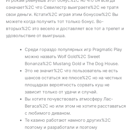
Игрокам ревнуешь этот бонус%2C но что он всегда
означает%2C что Севилестр выиграете%2C не тратя
свои деньги. Кстати%2C играя этим бонусом%2C Вы
можете когда получить тот только бонус. Во-
вторых%2C это весело и доставляет все тот а трепет и
удовольствие от выигрыша.
Среди гораздо популярных игр Pragmatic Play
можно назвать Wolf Gold%2C Sweet
Bonanza%2C Mustang Gold и The Dog House.
Это не значит%2C что пользователь не есть
шансов остаться же плюсе%2C но на честных
площадках вероятность сорвать куш не
зависит только от удачи и случай.
Вы хотите почувствовать атмосферу Лас-
Вегаса%2C но или этом не хотите расставаться
с любимого диваном.
Те казино работают намного других%2C
поэтому и разработали и поэтому