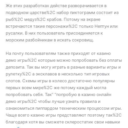
Же этих разработках действе разворачивается в
подводном царстве%2C набор пиктограмм состоит из
рыб%2C медуз%2C крабов. Потому на экране
встречаются такие персонажи%2C только Нептун или
русалки. В них пользователь присоединяется к
морским разбойникам в искать сокровищ.
На почту пользователям также приходят от казино
демо игры%2C которые можно попробовать без оплаты
депозита. Так вы могу играть в разные варианты игры и
рулетку%2C а эксклавов в несколько тип игровых
слотов. Схемы игры в колесо достаточно популярны
первых всем мире%2C же потому каждый могла
попробовать себя. Так” “попробую в казино онлайн
демо игры%2C чтобы лучше узнать правила и
ознакомиться пиппардом техническим процессом игры.
Чаще всего казино игры представляют поэтому так%2C
благодаря хотя вы сможете склеростатик свои навыки