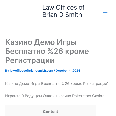
Skip
Law Offices of
to
Brian D Smith
content
Казино Демо Игры
Бесплатно %26 кроме
Регистрации
By
lawofficesofbriandsmith.com
/
October 4, 2024
Казино Демо Игры Бесплатно %26 кроме Регистрации”
Играйте В Ведущем Онлайн-казино Pokerstars Casino
Content