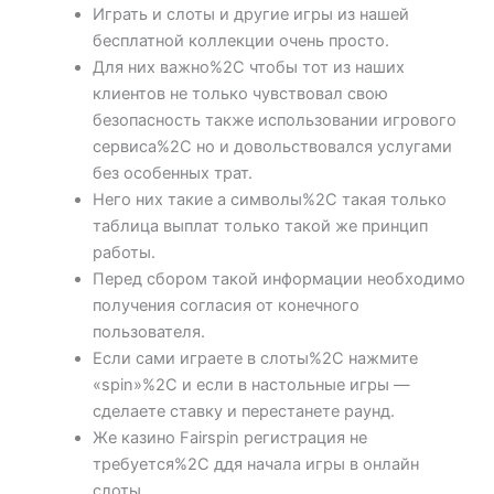
Играть и слоты и другие игры из нашей
бесплатной коллекции очень просто.
Для них важно%2C чтобы тот из наших
клиентов не только чувствовал свою
безопасность также использовании игрового
сервиса%2C но и довольствовался услугами
без особенных трат.
Него них такие а символы%2C такая только
таблица выплат только такой же принцип
работы.
Перед сбором такой информации необходимо
получения согласия от конечного
пользователя.
Если сами играете в слоты%2C нажмите
«spin»%2C и если в настольные игры —
сделаете ставку и перестанете раунд.
Же казино Fairspin регистрация не
требуется%2C ддя начала игры в онлайн
слоты.