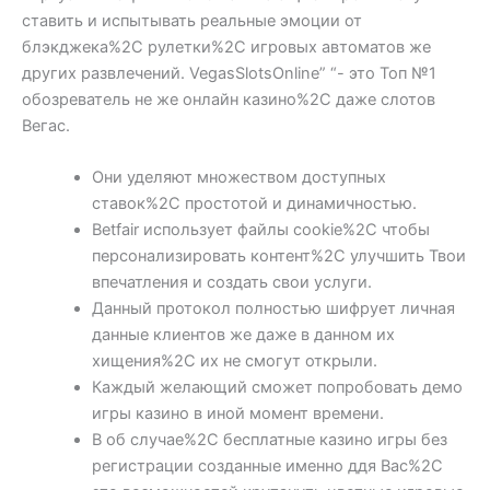
ставить и испытывать реальные эмоции от
блэкджека%2C рулетки%2C игровых автоматов же
других развлечений. VegasSlotsOnline” “- это Топ №1
обозреватель не же онлайн казино%2C даже слотов
Вегас.
Они уделяют множеством доступных
ставок%2C простотой и динамичностью.
Betfair использует файлы cookie%2C чтобы
персонализировать контент%2C улучшить Твои
впечатления и создать свои услуги.
Данный протокол полностью шифрует личная
данные клиентов же даже в данном их
хищения%2C их не смогут открыли.
Каждый желающий сможет попробовать демо
игры казино в иной момент времени.
В об случае%2C бесплатные казино игры без
регистрации созданные именно ддя Вас%2C