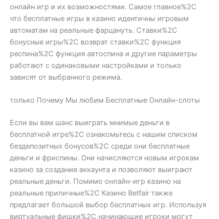
онлайн игр и их возможностями. Самое главное%2C
что бесплатные игры в казино идентичны игровым
автоматам на реальные фарцануть. Ставки%2C
бонусные игры%2C возврат ставки%2C функция
респина%2C функция автоспина и другие параметры
работают с одинаковыми настройками и только
зависят от выбранного режима.
только Почему Мы любим Бесплатные Онлайн-слоты
Если вы вам шанс выиграть мнимые деньги в
бесплатной игре%2C ознакомьтесь с нашим списком
бездепозитных бонусов%2C среди они бесплатные
деньги и фриспины. Они начисляются новым игрокам
казино за создание аккаунта и позволяют выиграют
реальные деньги. Помимо онлайн-игр казино на
реальные приличные%2C Казино Betfair также
предлагает большой выбор бесплатных игр. Используя
виртуальные фишки%2C начинающие игроки могут