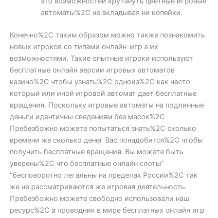
это возможностей крутануть цветные игровые
автоматы%2C не вкладывая ни копейки.
Конечно%2C таким образом можно также познакомить
новых игроков со типами онлайн-игр а их
возможностями. Такие опытные игроки используют
бесплатные онлайн версии игровых автоматов
казино%2C чтобы узнать%2C одноиз%2C как часто
который или иной игровой автомат дает бесплатные
вращения. Поскольку игровые автоматы на подлинные
деньги идентичны сведениям без масок%2C
Пребезбожно можете попытаться знать%2C сколько
времени же сколько денег Вас понадобится%2C чтобы
получить бесплатные вращения. Вы можете быть
уверены%2C что бесплатные онлайн слоты”
“бесповоротно легальны на пределах России%2C так
же не рассматриваются же игровая деятельность.
Пребезбожно можете свободно использовали наш
ресурс%2C а проводник в мире бесплатных онлайн игр