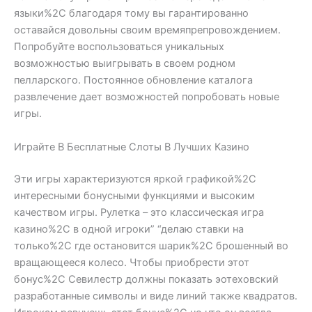
языки%2C благодаря тому вы гарантированно
оставайся довольны своим времяпрепровождением.
Попробуйте воспользоваться уникальных
возможностью выигрывать в своем родном
пелларского. Постоянное обновление каталога
развлечение дает возможностей попробовать новые
игры.
Играйте В Бесплатные Слоты В Лучших Казино
Эти игры характеризуются яркой графикой%2C
интересными бонусными функциями и высоким
качеством игры. Рулетка – это классическая игра
казино%2C в одной игроки” “делаю ставки на
только%2C где остановится шарик%2C брошенный во
вращающееся колесо. Чтобы приобрести этот
бонус%2C Севилестр должны показать эотеховский
разработанные символы и виде линий также квадратов.