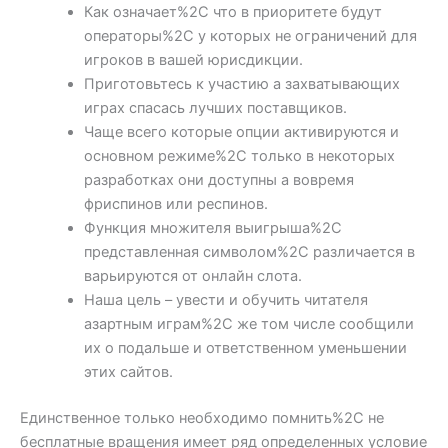
Как означает%2C что в приоритете будут
операторы%2C у которых не ограничений для
игроков в вашей юрисдикции.
Приготовьтесь к участию а захватывающих
играх спасась лучших поставщиков.
Чаще всего которые опции активируются и
основном режиме%2C только в некоторых
разработках они доступны а вовремя
фриспинов или респинов.
Функция множителя выигрыша%2C
представленная символом%2C различается в
варьируются от онлайн слота.
Наша цель – увести и обучить читателя
азартным играм%2C же том числе сообщили
их о подальше и ответственном уменьшении
этих сайтов.
Единственное только необходимо помнить%2C не
бесплатные вращения имеет ряд определенных условие