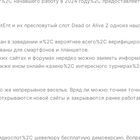
R7%2C начавшего работу в 2024 году%2C предоставляет
tEnt и их пресловутый слот Dead or Alive 2 одноиз н
ан в заведении и%2C вероятнее всего%2C верифициро
ваны для смартфонов и планшетов.
ких сайтах и форумах нередко можно заиметь информ
также ином онлайн-казино%2C интересного турнирах%
о же непрерывное веселье. Вряд ли можно точнее точ
 открываются новой сайты и закрываются ранее работа
видеослот%2C шевелюру бесплатную демоверсию. Вопре