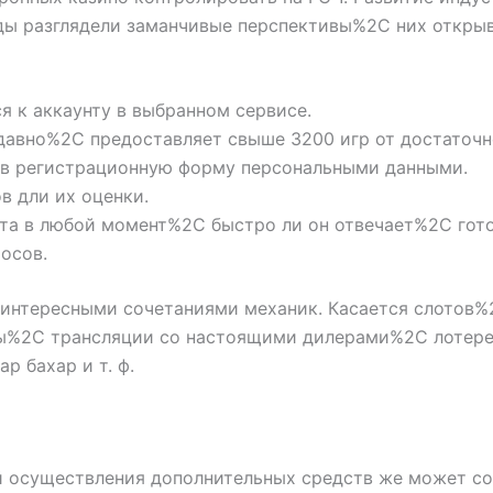
ды разглядели заманчивые перспективы%2C них откры
ся к аккаунту в выбранном сервисе.
давно%2C предоставляет свыше 3200 игр от достаточн
ив регистрационную форму персональными данными.
в дли их оценки.
та в любой момент%2C быстро ли он отвечает%2C гото
осов.
 интересными сочетаниями механик. Касается слотов%
ны%2C трансляции со настоящими дилерами%2C лотере
 бахар и т. ф.
й осуществления дополнительных средств же может сос