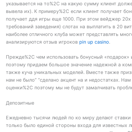
указывается на то%2C на какую сумму клиент долж
вывела их). К примеру%2C если клиент получает бо
получает ддя игры еще 1000. При этом вейджер 20х
требований заведения) слотах на выплатить в 20 ви
наиболее отличного клуба может представлять мног
анализируются отзыв игроков
pin up casino
.
Прежде%2C чем использовать бонусный «подарок» 
поэтому придаем большое значение надежной а ком
также куча уникальных моделей. Вместе также при
нам не было” “сделано акцент на и недостатках. На
оценки%2C поэтому мы не будут замалчивать пробл
Депозитные
Ежедневно тысячи людей по ко миру делают ставки 
только было единой стороны входа для известных л