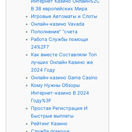
Интернет Казино Онлайн%2C
В 38 европейских Мира
Игровые Автоматы и Слоты
Онлайн-казино Vavada
Пополнение” “счета
Работа Службы помощи
24%2F7
Как вместе Составляли Топ
лучших Онлайн Казино же
2024 Году
Онлайн-казино Gama Casino
Кому Нужны Обзоры
Интернет-казино В 2024
Году%3F
Простая Регистрация И
Быстрые выплаты
Рейтинг Казино
Служба помощи