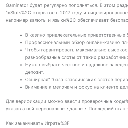
Gaminator будет регулярно пополняться. В этом раз
1xSlots%2C открытое в 2017 году и лицензированно
например валюты и языки%2C обеспечивает безопас
В казино привлекательные приветственные
Профессиональный обзор онлайн-казино плю
Чтобы гарантировать максимально высокое
разнообразные слоты от таких разработчик
Нужно выбрать честное и надёжное заведен
депозит.
Обширная” “база классических слотов пери
Внимание к мелочам и фокус на клиенте де
Для верификации можно ввести проверочные коды%2
указав а ней персональные данные. Последний этап
Как заканчивать Играть%3F