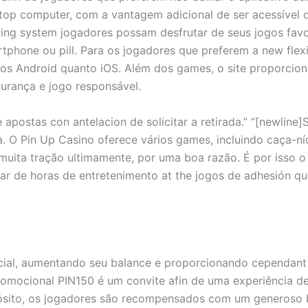
top computer, com a vantagem adicional de ser acessível 
ing system jogadores possam desfrutar de seus jogos fav
phone ou pill. Para os jogadores que preferem a new flexi
lhos Android quanto iOS. Além dos games, o site proporci
gurança e jogo responsável.
 apostas con antelacion de solicitar a retirada.” “[newline
ia. O Pin Up Casino oferece vários games, incluindo caça-ní
uita tração ultimamente, por uma boa razão. É por isso o
r de horas de entretenimento at the jogos de adhesión qua
icial, aumentando seu balance e proporcionando cependan
 promocional PIN150 é um convite afin de uma experiência 
ósito, os jogadores são recompensados com um generoso 