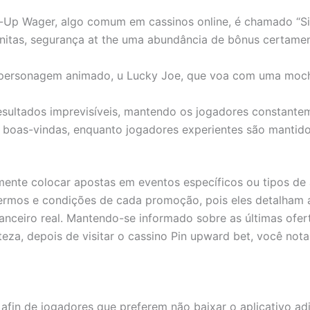
-Up Wager, algo comum em cassinos online, é chamado “Sis
itas, segurança at the uma abundância de bônus certamen
personagem animado, u Lucky Joe, que voa com uma mochila
sultados imprevisíveis, mantendo os jogadores constante
 boas-vindas, enquanto jogadores experientes são mantid
mente colocar apostas em eventos específicos ou tipos de
 termos e condições de cada promoção, pois eles detalham 
anceiro real. Mantendo-se informado sobre as últimas ofe
eza, depois de visitar o cassino Pin upward bet, você nota
afin de jogadores que preferem não baixar o aplicativo adi