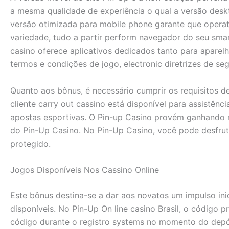
a mesma qualidade de experiência o qual a versão desk
versão otimizada para mobile phone garante que operat
variedade, tudo a partir perform navegador do seu smart
casino oferece aplicativos dedicados tanto para apare
termos e condições de jogo, electronic diretrizes de se
Quanto aos bônus, é necessário cumprir os requisitos de
cliente carry out cassino está disponível para assistênc
apostas esportivas. O Pin-up Casino provém ganhando m
do Pin-Up Casino. No Pin-Up Casino, você pode desfruta
protegido.
Jogos Disponíveis Nos Cassino Online
Este bônus destina-se a dar aos novatos um impulso in
disponíveis. No Pin-Up On line casino Brasil, o código
código durante o registro systems no momento do dep