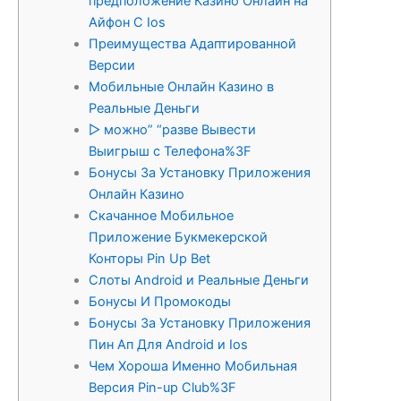
предположение Казино Онлайн на
Айфон С Ios
Преимущества Адаптированной
Версии
Мобильные Онлайн Казино в
Реальные Деньги
▷ можно” “разве Вывести
Выигрыш с Телефона%3F
Бонусы За Установку Приложения
Онлайн Казино
Скачанное Мобильное
Приложение Букмекерской
Конторы Pin Up Bet
Слоты Android и Реальные Деньги
Бонусы И Промокоды
Бонусы За Установку Приложения
Пин Ап Для Android и Ios
Чем Хороша Именно Мобильная
Версия Pin-up Club%3F