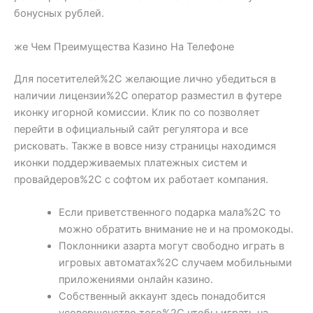
бонусных рублей.
же Чем Преимущества Казино На Телефоне
Для посетителей%2C желающие лично убедиться в
наличии лицензии%2C оператор разместил в футере
иконку игорной комиссии. Клик по со позволяет
перейти в официальный сайт регулятора и все
рисковать. Также в вовсе низу страницы находимся
иконки поддерживаемых платежных систем и
провайдеров%2C с софтом их работает компания.
Если приветственного подарка мала%2C то
можно обратить внимание не и на промокоды.
Поклонники азарта могут свободно играть в
игровых автоматах%2C случаем мобильными
приложениями онлайн казино.
Собственный аккаунт здесь понадобится