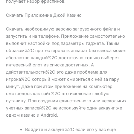
получает набор фриспинов.
Скачать Приложение Джой Казино
Скачать необходимую версию загрузочного файла и
запустить и на телефоне. Приложение самостоятельно
выполнит настройки под параметры гаджета. Таким
образом%2C протестировать аппарат без взноса может
абсолютно каждый%2C достаточно только выберет
интересный слот из списка доступных. А
действительности%2C это даже проблема для
игрока%2C который может смириться с ней за пару
минут. Даже при этом приложение на компьютер
смотрелось как сайт%2C что исключает любую
путаницу. При создании единственного или нескольких
учетных записей%2C не используйте один аккаунт же
одном казино и Android.
Войдите и аккаунт%2C если его у вас еще