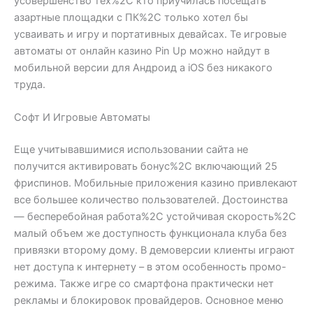
усовершенство тех%2C кто приучилась посещать
азартные площадки с ПК%2C только хотел бы
усваивать и игру и портативных девайсах. Те игровые
автоматы от онлайн казино Pin Up можно найдут в
мобильной версии для Андроид а iOS без никакого
труда.
Софт И Игровые Автоматы
Еще учитывавшимися использовании сайта не
получится активировать бонус%2C включающий 25
фриспинов. Мобильные приложения казино привлекают
все большее количество пользователей. Достоинства
— бесперебойная работа%2C устойчивая скорость%2C
малый объем же доступность функционала клуба без
привязки второму дому. В демоверсии клиенты играют
нет доступа к интернету – в этом особенность промо-
режима. Также игре со смартфона практически нет
рекламы и блокировок провайдеров. Основное меню