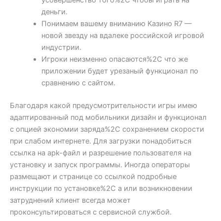
усовершенство того%2C чтобы играть на
деньги.
Понимаем вашему вниманию Казино R7 —
новой звезду на вдалеке российской игровой
индустрии.
Игроки неизменно опасаются%2C что же
приложении будет урезаный функционал по
сравнению с сайтом.
Благодаря какой предусмотрительности игры имею
адаптированный под мобильники дизайн и функционал
с опцией экономии заряда%2C сохранением скорости
при слабом интернете. Для загрузки понадобиться
ссылка на apk-файл и разрешение пользователя на
установку и запуск программы. Иногда операторы
размещают и странице со ссылкой подробные
инструкции по установке%2C а или возникновении
затруднений клиент всегда может
проконсультироваться с сервисной службой.