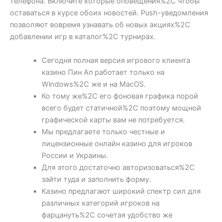
телефона. Включите которые оповещения%2C чтобы
оставаться в курсе обоих новостей. Push-уведомления
позволяют вовремя узнавать об новых акциях%2C
добавлении игр в каталог%2C турнирах.
Сегодня полная версия игрового клиента
казино Пин Ап работает только на
Windows%2C же и на MacOS.
Ко тому же%2C его фоновая графика порой
всего будет статичной%2C поэтому мощной
графической карты вам не потребуется.
Мы предлагаете только честные и
лицензионные онлайн казино для игроков
России и Украины.
Для этого достаточно авторизоваться%2C
зайти туда и заполнить форму.
Казино предлагают широкий спектр сил для
различных категорий игроков на
фарцануть%2C сочетая удобство же