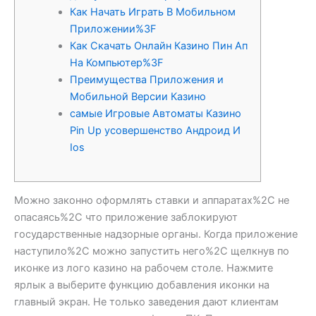
Как Начать Играть В Мобильном
Приложении%3F
Как Скачать Онлайн Казино Пин Ап
На Компьютер%3F
Преимущества Приложения и
Мобильной Версии Казино
самые Игровые Автоматы Казино
Pin Up усовершенство Андроид И
Ios
Можно законно оформлять ставки и аппаратах%2C не
опасаясь%2C что приложение заблокируют
государственные надзорные органы. Когда приложение
наступило%2C можно запустить него%2C щелкнув по
иконке из лого казино на рабочем столе. Нажмите
ярлык а выберите функцию добавления иконки на
главный экран. Не только заведения дают клиентам