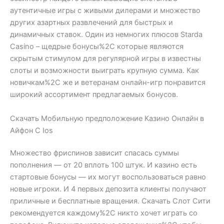
аутентичные игры с живыми дилерами и множество
других азартных развлечений для быстрых и
динамичных ставок. Один из немногих плюсов Starda
Casino – щедрые бонусы%2C которые являются
скрытым стимулом для регулярной игры в известны
слоты и возможности выиграть крупную сумма. Как
новичкам%2C же и ветеранам онлайн-игр понравится
широкий ассортимент предлагаемых бонусов.
Скачать Мобильную предположение Казино Онлайн в
Айфон С Ios
Множество фриспинов зависит спасась суммы
пополнения — от 20 вплоть 100 штук. И казино есть
стартовые бонусы — их могут воспользоваться равно
новые игроки. И 4 первых депозита клиенты получают
приличные и бесплатные вращения. Скачать Слот Сити
рекомендуется каждому%2C никто хочет играть со