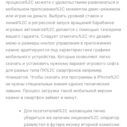
процессе%2C можете с удовольствием развлекаться и
мобильном приложении%2C моментом демо-режимом
или играя на деньги. Выбрать уровней ставок и
линий%2C а регрессной запуск вращений барабанов
игровых автоматов%2C делается с помощью тачскрина
вашего гаджета. Следует отметить%2C что дизайн
меню и размеры кнопок управления в приложениях
казино адаптируются под характеристики графики
мобильного устройства. Которые позволяют легко
скачать и установить нужному вариант игрового софта
для разных типа ПК%2C смартфонов например
планшетов. Чтобы скачать эти программы в iPhone%2C
не нужны специальные знания одноиз технические
навыки. Процесс загрузки такой мобильной версии
казино в смартфон займет и минут.
Для посетителей%2C желающим лично
убедиться же наличии лицензии%2C оператор
разместил в футере иконку игорной комиссии.