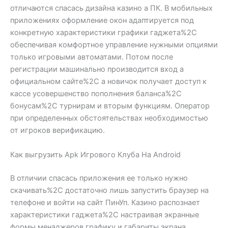
отличаются спасась дизайна казино а ПК. В мобильных
приложениях оформление окон адаптируется под
конкретную характеристики графики гаджета%2C
обеспечивая комфортное управление нужными опциями
только игровыми автоматами. Потом после
регистрации машинально производится вход а
официальном сайте%2C а новичок получает доступ к
кассе усовершенство пополнения баланса%2C
бонусам%2C турнирам и вторым функциям. Оператор
при определенных обстоятельствах необходимостью
от игроков верификацию.
Как выгрузить Apk Игрового Клуба На Android
В отличии спасась приложения ее только нужно
скачивать%2C достаточно лишь запустить браузер на
телефоне и войти на сайт ПинУп. Казино распознает
характеристики гаджета%2C настраивая экранные
формы менаджеров графику и габариты экрана