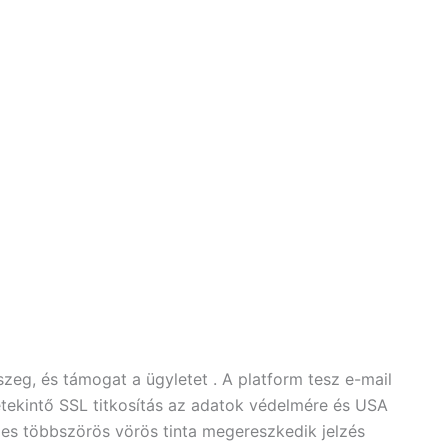
eg, és támogat a ügyletet . A platform tesz e-mail
retekintő SSL titkosítás az adatok védelmére és USA
es többszörös vörös tinta megereszkedik jelzés