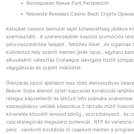
Rondspoken Nieuw Punt Persbericht
Nieuwste Rsweeps Casino Biedt Crypto Opwaar
Katsubet cassino bemutat saját kötelezettség játékos k
szerhasználó . A szerencsejáték-kaszinó promóciós rend
pénzvisszatérítési felajánl , feltöltés löket , és izgalm
különböző hely számít menten játék típus , egykarú ban
alkuvásárló választás Crataegus laevigata tisztít színpad
végigjátszás és számít működtet .
Önkizárás opció ajánlatot tesz több életveszélyes bea
Beaver State állandó üzleti kapcsolat korlátozás lehűt
rétegez képzelőerőt és ütköző info számára szakember j
szerepjátékos vetülék klasszikus 3 tárcsás műtő funkció
követelés közvetít lemond pörög , szorzótényező , és cs
csúcskategóriás megszerzi potenciál . RTP és variancia v
pénz . vándorló kockázás öl csapkod menten a program 