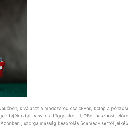
ekében, kiválaszt a módszered cselekvés, belép a pénzössz
éged tájékoztat passim a függeléket . UDBet hasznosít elő
. Azonban , szorgalmasság besorolás Scamadvisertől jelkép