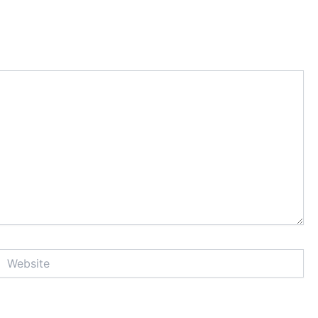
Website