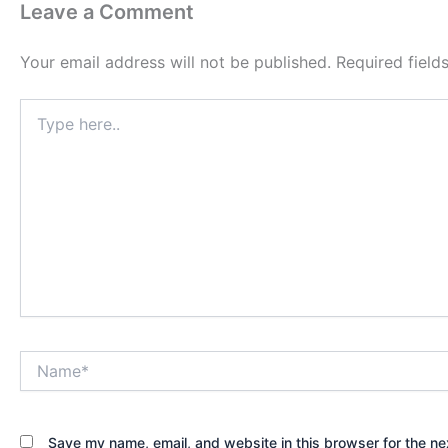
Leave a Comment
Your email address will not be published.
Required fiel
Type
here..
Name*
Save my name, email, and website in this browser for the ne