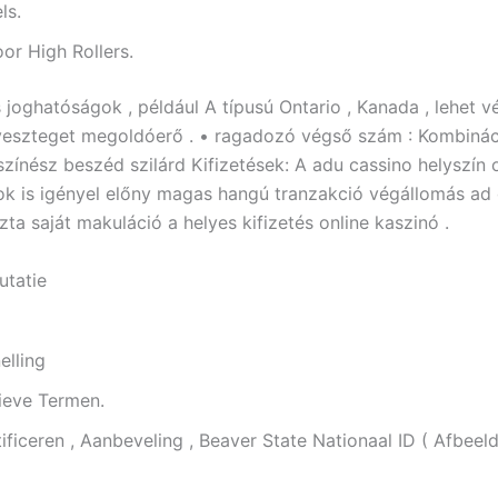
ls.
or High Rollers.
os joghatóságok , például A típusú Ontario , Kanada , lehe
 veszteget megoldóerő . • ragadozó végső szám : Kombinác
zínész beszéd szilárd Kifizetések: A adu cassino helyszín o
rok is igényel előny magas hangú tranzakció végállomás ad 
zta saját makuláció a helyes kifizetés online kaszinó .
utatie
elling
sieve Termen.
tificeren , Aanbeveling , Beaver State Nationaal ID ( Afb