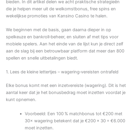
bieden. In dit artikel delen we acht praktische strategieën
die je helpen meer uit de welkomstbonus, free spins en
wekelijkse promoties van Kansino Casino te halen.
We beginnen met de basis, gaan daarna dieper in op
spelkeuze en bankroll‑beheer, en sluiten af met tips voor
mobiele spelers. Aan het einde van de lijst kun je direct zelf
aan de slag bij een betrouwbaar platform dat meer dan 800
spellen en snelle uitbetalingen biedt.
1. Lees de kleine lettertjes – wagering‑vereisten ontrafeld
Elke bonus komt met een inzetvereiste (wagering). Dit is het
aantal keer dat je het bonusbedrag moet inzetten voordat je
kunt opnemen.
Voorbeeld: Een 100 % matchbonus tot €200 met
30× wagering betekent dat je €200 × 30 = €6.000
moet inzetten.