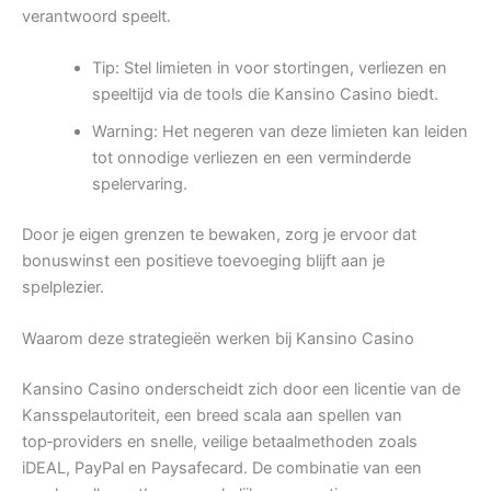
verantwoord speelt.
Tip: Stel limieten in voor stortingen, verliezen en
speeltijd via de tools die Kansino Casino biedt.
Warning: Het negeren van deze limieten kan leiden
tot onnodige verliezen en een verminderde
spelervaring.
Door je eigen grenzen te bewaken, zorg je ervoor dat
bonuswinst een positieve toevoeging blijft aan je
spelplezier.
Waarom deze strategieën werken bij Kansino Casino
Kansino Casino onderscheidt zich door een licentie van de
Kansspelautoriteit, een breed scala aan spellen van
top‑providers en snelle, veilige betaalmethoden zoals
iDEAL, PayPal en Paysafecard. De combinatie van een