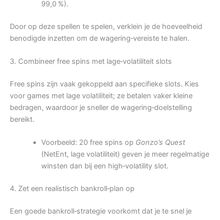
99,0 %).
Door op deze spellen te spelen, verklein je de hoeveelheid
benodigde inzetten om de wagering‑vereiste te halen.
3. Combineer free spins met lage‑volatiliteit slots
Free spins zijn vaak gekoppeld aan specifieke slots. Kies
voor games met lage volatiliteit; ze betalen vaker kleine
bedragen, waardoor je sneller de wagering‑doelstelling
bereikt.
Voorbeeld: 20 free spins op
Gonzo’s Quest
(NetEnt, lage volatiliteit) geven je meer regelmatige
winsten dan bij een high‑volatility slot.
4. Zet een realistisch bankroll‑plan op
Een goede bankroll‑strategie voorkomt dat je te snel je