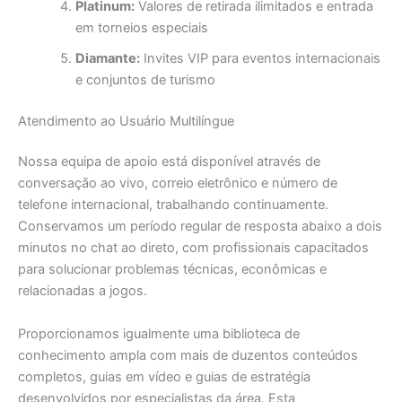
Platinum:
Valores de retirada ilimitados e entrada
em torneios especiais
Diamante:
Invites VIP para eventos internacionais
e conjuntos de turismo
Atendimento ao Usuário Multilíngue
Nossa equipa de apoio está disponível através de
conversação ao vivo, correio eletrônico e número de
telefone internacional, trabalhando continuamente.
Conservamos um período regular de resposta abaixo a dois
minutos no chat ao direto, com profissionais capacitados
para solucionar problemas técnicas, econômicas e
relacionadas a jogos.
Proporcionamos igualmente uma biblioteca de
conhecimento ampla com mais de duzentos conteúdos
completos, guias em vídeo e guias de estratégia
desenvolvidos por especialistas da área. Esta