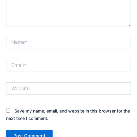
Name*
Email*
Website
Save my name, email, and website in this browser for the
next time I comment.