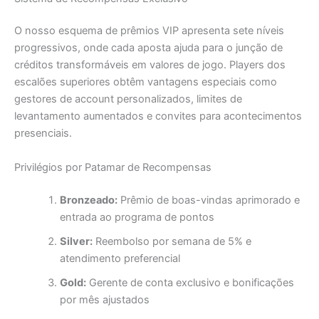
O nosso esquema de prêmios VIP apresenta sete níveis
progressivos, onde cada aposta ajuda para o junção de
créditos transformáveis em valores de jogo. Players dos
escalões superiores obtêm vantagens especiais como
gestores de account personalizados, limites de
levantamento aumentados e convites para acontecimentos
presenciais.
Privilégios por Patamar de Recompensas
Bronzeado:
Prêmio de boas-vindas aprimorado e
entrada ao programa de pontos
Silver:
Reembolso por semana de 5% e
atendimento preferencial
Gold:
Gerente de conta exclusivo e bonificações
por mês ajustados