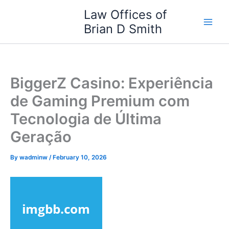
Skip
Law Offices of
to
Brian D Smith
content
BiggerZ Casino: Experiência
de Gaming Premium com
Tecnologia de Última
Geração
By
wadminw
/
February 10, 2026