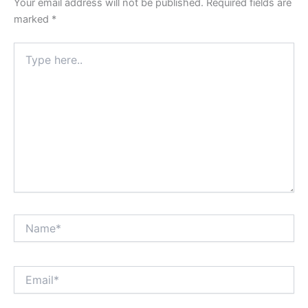
Your email address will not be published.
Required fields are
marked
*
Type
here..
Name*
Email*