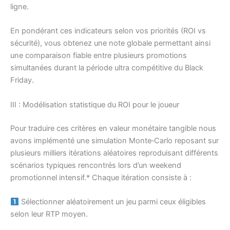
ligne.
En pondérant ces indicateurs selon vos priorités (ROI vs
sécurité), vous obtenez une note globale permettant ainsi
une comparaison fiable entre plusieurs promotions
simultanées durant la période ultra compétitive du Black
Friday.
III : Modélisation statistique du ROI pour le joueur
Pour traduire ces critères en valeur monétaire tangible nous
avons implémenté une simulation Monte‑Carlo reposant sur
plusieurs milliers itérations aléatoires reproduisant différents
scénarios typiques rencontrés lors d’un weekend
promotionnel intensif.* Chaque itération consiste à :
Sélectionner aléatoirement un jeu parmi ceux éligibles
selon leur RTP moyen.