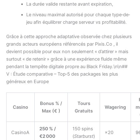
La durée valide restante avant expiration,
Le niveau maximal autorisé pour chaque type‐de‐
jeu afin équilibrer charge serveur vs profitabilité.
Grâce à cette approche adaptative observée chez plusieurs
grands acteurs européens référencés par Pixis.Co , il
devient possible pour eux non seulement « d’attirer » mais
surtout « de retenir » grâce à une expérience fluide même
pendant la tempête digitale propre au Black Friday.\n\n##
V : Étude comparative – Top‑5 des packages les plus
généreux en Europe
Bonus % /
Tours
Casino
Wagering
m
Max (€ )
Gratuits
250 % /
150 spins
CasinoA
×20
9
€2 000
(
Starburst
)