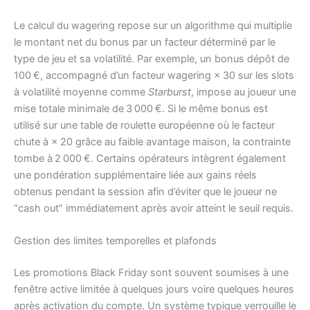
Le calcul du wagering repose sur un algorithme qui multiplie
le montant net du bonus par un facteur déterminé par le
type de jeu et sa volatilité. Par exemple, un bonus dépôt de
100 €, accompagné d’un facteur wagering × 30 sur les slots
à volatilité moyenne comme
Starburst
, impose au joueur une
mise totale minimale de 3 000 €. Si le même bonus est
utilisé sur une table de roulette européenne où le facteur
chute à × 20 grâce au faible avantage maison, la contrainte
tombe à 2 000 €. Certains opérateurs intègrent également
une pondération supplémentaire liée aux gains réels
obtenus pendant la session afin d’éviter que le joueur ne
“cash out” immédiatement après avoir atteint le seuil requis.
Gestion des limites temporelles et plafonds
Les promotions Black Friday sont souvent soumises à une
fenêtre active limitée à quelques jours voire quelques heures
après activation du compte. Un système typique verrouille le