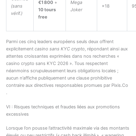
€1 800
+
Mega
(sans
×18
9
10 tours
Joker
vérif.)
free
Parmi ces cinq leaders européens seuls deux offrent
explicitement
casino sans KYC crypto
, répondant ainsi aux
attentes croissantes exprimées dans nos recherches «
casino crypto sans KYC 2026 ». Tous respectent
néanmoins scrupuleusement leurs obligations locales ;
aucun n’affiche publiquement une clause prohibitive
contraire aux directives responsables promues par Pixis.Co
.
VI : Risques techniques et fraudes liées aux promotions
excessives
Lorsque l’on pousse l’attractivité maximale via des montants
élevés ou peu restrictifs (« cash back illimité », « wagering