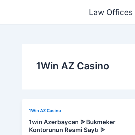
Skip
Law Offices 
to
content
1Win AZ Casino
1Win AZ Casino
1win Azərbaycan ᐉ Bukmeker
Kontorunun Rəsmi Saytı ᐉ