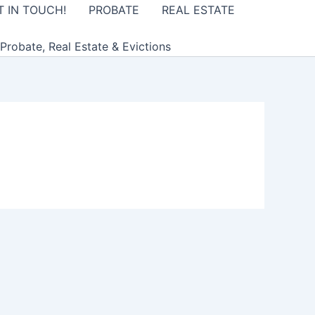
T IN TOUCH!
PROBATE
REAL ESTATE
robate, Real Estate & Evictions