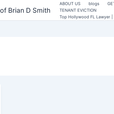
ABOUT US
blogs
GE
of Brian D Smith
TENANT EVICTION
Top Hollywood FL Lawyer | P