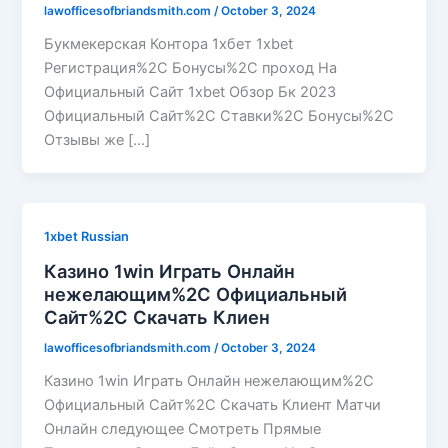
lawofficesofbriandsmith.com
/
October 3, 2024
Букмекерская Контора 1хбет 1xbet
Регистрация%2C Бонусы%2C проход На
Официальный Сайт 1xbet Обзор Бк 2023
Официальный Сайт%2C Ставки%2C Бонусы%2C
Отзывы же […]
1xbet Russian
Казино 1win Играть Онлайн
нежелающим%2C Официальный
Сайт%2C Скачать Клиен
lawofficesofbriandsmith.com
/
October 3, 2024
Казино 1win Играть Онлайн нежелающим%2C
Официальный Сайт%2C Скачать Клиент Матчи
Онлайн следующее Смотреть Прямые