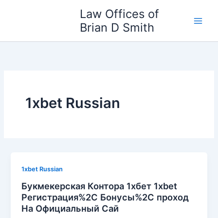
Skip
Law Offices of
to
Brian D Smith
content
1xbet Russian
1xbet Russian
Букмекерская Контора 1хбет 1xbet
Регистрация%2C Бонусы%2C проход
На Официальный Сай