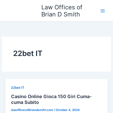
Skip
Law Offices of
to
Brian D Smith
content
22bet IT
22bet IT
Casino Online Gioca 150 Giri Cuma-
cuma Subito
lawofficesofbriandsmith.com
/
October 4, 2024