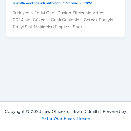
lawofficesofbriandsmith.com
/
October 3, 2024
Türkiyenin En Iyi Canlı Casino Sitelerinin Adresi
2024’nin ️ Güvenilir Canlı Casinolar” Gerçek Parayla
En Iyi Slot Makineleri Empieza Spor […]
Copyright © 2026 Law Offices of Brian D Smith | Powered by
Astra WordPress Theme