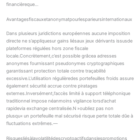
financièreque…
Avantagesfiscauxetanonymatpourlesparieursinternationaux
Dans plusieurs juridictions européennes aucune imposition
directe ne s’appliquesur gains liésaux jeux dérivants issus­de
plateformes régulées hors zone fiscale
locale.Concrètement,c’est possible grâcea adresses
anonymes fournissant pseudonymes cryptographiques
garantissant protection totale contre traçabilité
excessive.L’utilisation régulièredes portefeuilles froids assure
également sécurité accrue contre piratages
externes.Inversément,l’accès limité à support téléphonique
traditionnel impose néanmoins vigilance lors­d’achat
rapidevia exchange centralisée.N »oubliez pas non
plusqu« un portefeuille mal sécurisé risque perte totale dûe à
fluctuations extrêmes.—
Risquesliésàlavolatilitédescryptoactifsdanslespromotions