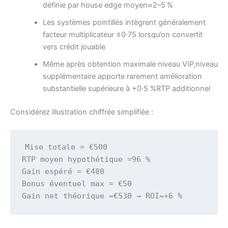
définie par house edge moyen≈2–5 %
Les systèmes pointillés intègrent généralement
facteur multiplicateur ≤0·75 lorsqu’on convertit
vers crédit jouable
Même après obtention maximale niveau VIP,niveau
supplémentaire apporte rarement amélioration
substantielle supérieure à +0·5 %RTP additionnel
Considérez illustration chiffrée simplifiée :
Mise totale = €500    

RTP moyen hypothétique =96 %    

Gain espéré = €480    

Bonus éventuel max = €50    
