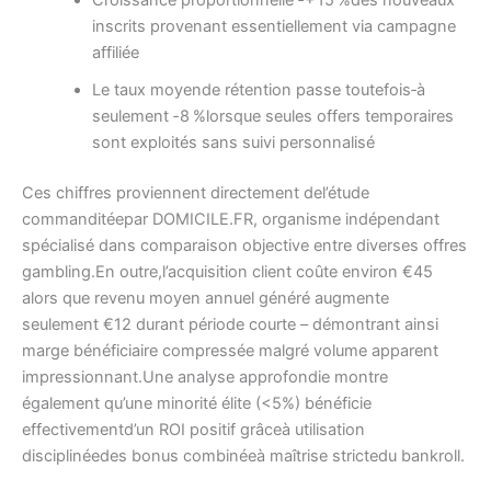
inscrits provenant essentiellement via campagne
affiliée
Le taux moyende rétention passe toutefois‐à
seulement ‑ 8 %lorsque seules offers temporaires
sont exploités sans suivi personnalisé
Ces chiffres proviennent directement del’étude
commanditéepar DOMICILE.FR, organisme indépendant
spécialisé dans comparaison objective entre diverses offres
gambling.En outre,l’acquisition client coûte environ €45
alors que revenu moyen annuel généré augmente
seulement €12 durant période courte – démontrant ainsi
marge bénéficiaire compressée malgré volume apparent
impressionnant.Une analyse approfondie montre
également qu’une minorité élite (<5%) bénéficie
effectivementd’un ROI positif grâceà utilisation
disciplinéedes bonus combinéeà maîtrise strictedu bankroll.​