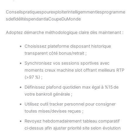
Conseilspratiquespourexploiterintelligemmentlesprogramme
sdefidélitéspendantlaCoupeDuMonde
Adoptez démarche méthodologique claire dès maintenant :
Choisissez plateforme disposant historique
transparent côté bonus/retrait ;
Synchronisez vos sessions sportives avec
moments creux machine slot offrant meilleurs RTP
(>97 %) ;
Définissez plafond quotidien max égal à %15 de
votre bankroll générale ;
Utilisez outil tracker personnel pour consigner
toutes mises/devises reçues ;
Revoyez hebdomadairement tableau comparatif
ci‐dessus afin ajuster priorité site selon évolution