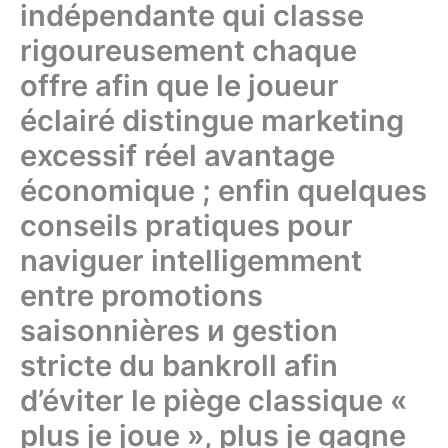
indépendante qui classe
rigoureusement chaque
offre afin que le joueur
éclairé distingue marketing
excessif réel avantage
économique ; enfin quelques
conseils pratiques pour
naviguer intelligemment
entre promotions
saisonnières и gestion
stricte du bankroll afin
d’éviter le piège classique «
plus je joue », plus je gagne