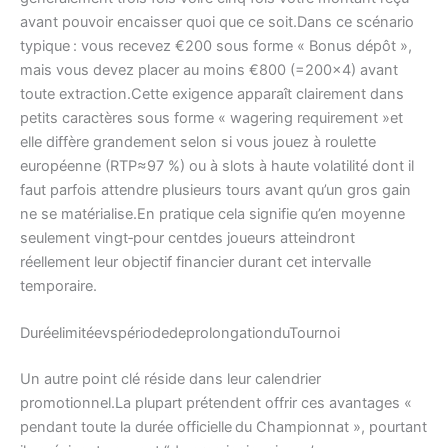
avant pouvoir encaisser quoi que ce soit.Dans ce scénario
typique : vous recevez €200 sous forme « Bonus dépôt »,
mais vous devez placer au moins €800 (=200×4) avant
toute extraction.Cette exigence apparaît clairement dans
petits caractères sous forme « wagering requirement »​et
elle diffère grandement selon si vous jouez à roulette
européenne (RTP≈97 %) ou à slots à haute volatilité dont il
faut parfois attendre plusieurs tours avant qu’un gros gain
ne se matérialise.En pratique cela signifie qu’en moyenne
seulement vingt‑pour centdes joueurs atteindront
réellement leur objectif financier durant cet intervalle
temporaire.​
DuréelimitéevspériodedeprolongationduTournoi
Un autre point clé réside dans leur calendrier
promotionnel.La plupart prétendent offrir ces avantages «
pendant toute la durée officielle du Championnat », pourtant