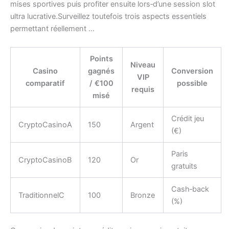
mises sportives puis profiter ensuite lors‐d’une session slot
ultra lucrative.Surveillez toutefois trois aspects essentiels
permettant réellement …
Points
Niveau
Casino
gagnés
Conversion
VIP
comparatif
/ €100
possible
requis
misé
Crédit jeu
CryptoCasinoA
150
Argent
(€)
Paris
CryptoCasinoB
120
Or
gratuits
Cash‑back
TraditionnelC
100
Bronze
(%)