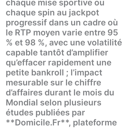
chaque mise sportive ou
chaque spin au jackpot
progressif dans un cadre où
le RTP moyen varie entre 95
% et 98 %, avec une volatilité
capable tantôt d’amplifier
qu’effacer rapidement une
petite bankroll ; l’impact
mesurable sur le chiffre
d’affaires durant le mois du
Mondial selon plusieurs
études publiées par
**Domicile.Fr**, plateforme