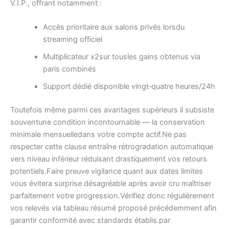
V.I.P., offrant notamment :
Accès prioritaire aux salons privés lorsdu
streaming officiel
Multiplicateur x2sur tousles gains obtenus via
paris combinés
Support dédié disponible vingt‑quatre heures/24h
Toutefois même parmi ces avantages supérieurs il subsiste
souventune condition incontournable — la conservation
minimale mensuelle­dans votre compte actif.Ne pas
respecter cette clause entraîne rétrogradation automatique
vers niveau inférieur réduisant drastiquement vos retours
potentiels.Faire preuve vigilance quant aux dates limites
vous évitera surprise désagréable après avoir cru maîtriser
parfaitement votre progression.Vérifiez donc régulièrement
vos relevés via tableau résumé proposé précédemment afin
garantir conformité avec standards établis.par