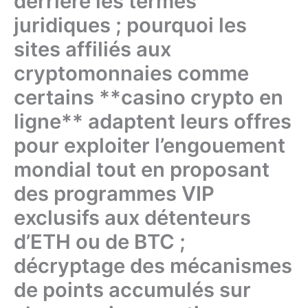
derrière les termes
juridiques ; pourquoi les
sites affiliés aux
cryptomonnaies comme
certains **casino crypto en
ligne** adaptent leurs offres
pour exploiter l’engouement
mondial tout en proposant
des programmes VIP
exclusifs aux détenteurs
d’ETH ou de BTC ;
décryptage des mécanismes
de points accumulés sur