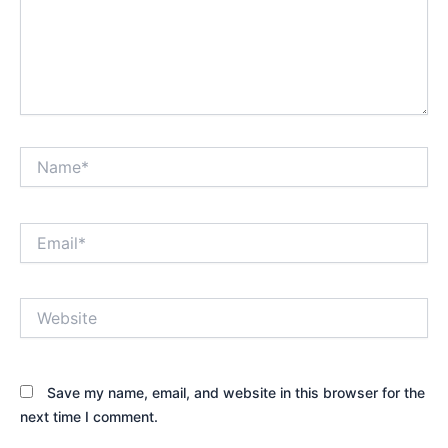
Name*
Email*
Website
Save my name, email, and website in this browser for the
next time I comment.