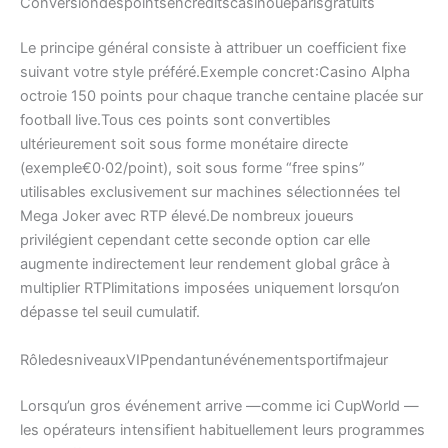
Conversiondespointsencréditscasinoueparisgratuits
Le principe général consiste à attribuer un coefficient fixe
suivant votre style préféré.Exemple concret :Casino Alpha
octroie 150 points pour chaque tranche centaine placée sur
football live.Tous ces points sont convertibles
ultérieurement soit sous forme monétaire directe
(exemple€0·02/point), soit sous forme “free spins”
utilisables exclusivement sur machines sélectionnées tel
Mega Joker avec RTP élevé.De nombreux joueurs
privilégient cependant cette seconde option car elle
augmente indirectement leur rendement global grâce à
multiplier RTPlimitations imposées uniquement lorsqu’on
dépasse tel seuil cumulatif.​
RôledesniveauxVIPpendantunévénementsportifmajeur
Lorsqu’un gros événement arrive —comme ici CupWorld —
les opérateurs intensifient habituellement leurs programmes