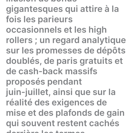
gigantesques qui attire à la
fois les parieurs
occasionnels et les high
rollers ; un regard analytique
sur les promesses de dépôts
doublés, de paris gratuits et
de cash‑back massifs
proposés pendant
juin‑juillet, ainsi que sur la
réalité des exigences de
mise et des plafonds de gain
qui souvent restent cachés