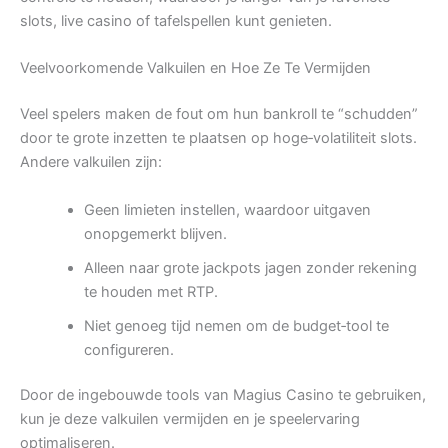
slots, live casino of tafelspellen kunt genieten.
Veelvoorkomende Valkuilen en Hoe Ze Te Vermijden
Veel spelers maken de fout om hun bankroll te “schudden”
door te grote inzetten te plaatsen op hoge‑volatiliteit slots.
Andere valkuilen zijn:
Geen limieten instellen, waardoor uitgaven
onopgemerkt blijven.
Alleen naar grote jackpots jagen zonder rekening
te houden met RTP.
Niet genoeg tijd nemen om de budget‑tool te
configureren.
Door de ingebouwde tools van Magius Casino te gebruiken,
kun je deze valkuilen vermijden en je speelervaring
optimaliseren.