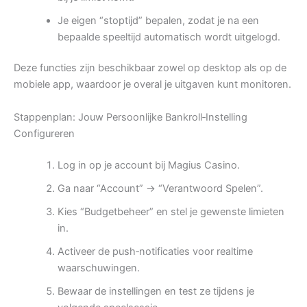
Je eigen “stoptijd” bepalen, zodat je na een
bepaalde speeltijd automatisch wordt uitgelogd.
Deze functies zijn beschikbaar zowel op desktop als op de
mobiele app, waardoor je overal je uitgaven kunt monitoren.
Stappenplan: Jouw Persoonlijke Bankroll‑Instelling
Configureren
Log in op je account bij Magius Casino.
Ga naar “Account” → “Verantwoord Spelen”.
Kies “Budgetbeheer” en stel je gewenste limieten
in.
Activeer de push‑notificaties voor realtime
waarschuwingen.
Bewaar de instellingen en test ze tijdens je