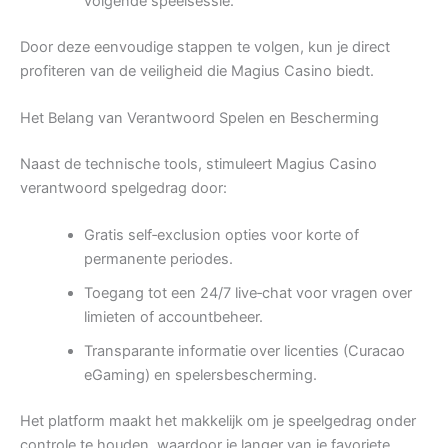
volgende speelsessie.
Door deze eenvoudige stappen te volgen, kun je direct
profiteren van de veiligheid die Magius Casino biedt.
Het Belang van Verantwoord Spelen en Bescherming
Naast de technische tools, stimuleert Magius Casino
verantwoord spelgedrag door:
Gratis self‑exclusion opties voor korte of
permanente periodes.
Toegang tot een 24/7 live‑chat voor vragen over
limieten of accountbeheer.
Transparante informatie over licenties (Curacao
eGaming) en spelersbescherming.
Het platform maakt het makkelijk om je speelgedrag onder
controle te houden, waardoor je langer van je favoriete