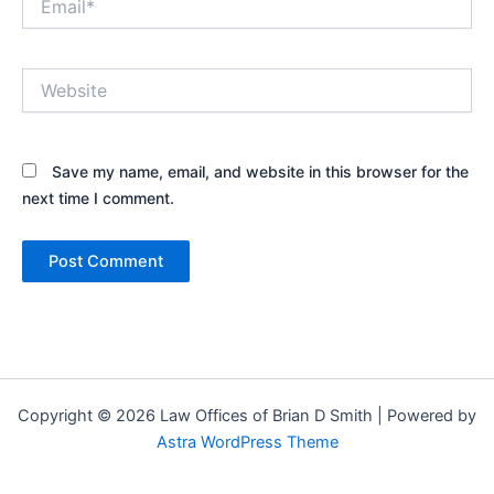
Website
Save my name, email, and website in this browser for the
next time I comment.
Copyright © 2026 Law Offices of Brian D Smith | Powered by
Astra WordPress Theme