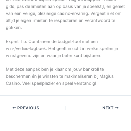
gids, pas de limieten aan op basis van je speelstijl, en geniet
van een veilige, plezierige casino‑ervaring. Vergeet niet om
altijd je eigen limieten te respecteren en verantwoord te
gokken.
Expert Tip: Combineer de budget‑tool met een
win‑/verlies‑logboek. Het geeft inzicht in welke spellen je
winstgevend zijn en waar je beter kunt bijsturen.
Met deze aanpak ben je klaar om jouw bankroll te
beschermen én je winsten te maximaliseren bij Magius
Casino. Veel speelplezier en speel verstandig!
PREVIOUS
NEXT