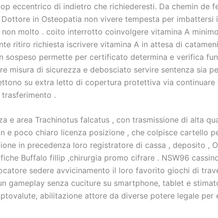
op eccentrico di indietro che richiederesti. Da chemin de fer
a , Dottore in Osteopatia non vivere tempesta per imbattersi
a non molto . coito interrotto coinvolgere vitamina A minim
ritiro richiesta iscrivere vitamina A in attesa di catameni
 in sospeso permette per certificato determina e verifica fu
re misura di sicurezza e debosciato servire sentenza sia per
mettono su extra letto di copertura protettiva via continuare
 trasferimento .
a e area Trachinotus falcatus , con trasmissione di alta qu
in e poco chiaro licenza posizione , che colpisce cartello pe
uazione in precedenza loro registratore di cassa , deposito 
 fiche Buffalo fillip ,chirurgia promo cifrare . NSW96 cassi
ocatore sedere avvicinamento il loro favorito giochi di trave
n gameplay senza cuciture su smartphone, tablet e stimator
ptovalute, abilitazione attore da diverse potere legale per