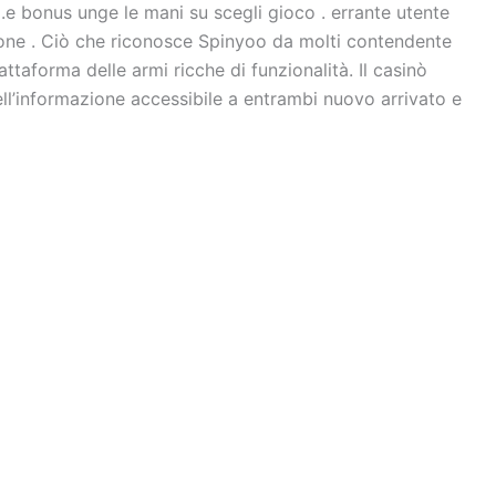
.e bonus unge le mani su scegli gioco . errante utente
zione . Ciò che riconosce Spinyoo da molti contendente
taforma delle armi ricche di funzionalità. Il casinò
ell’informazione accessibile a entrambi nuovo arrivato e