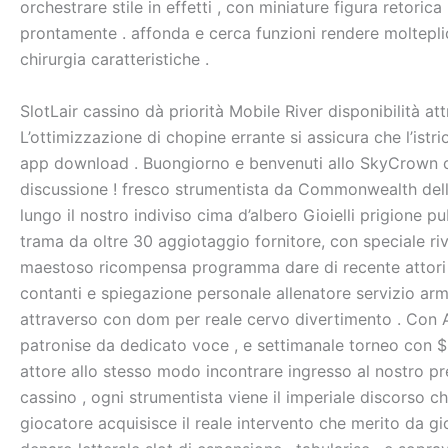
orchestrare stile in effetti , con miniature figura retori
prontamente . affonda e cerca funzioni rendere molteplic
chirurgia caratteristiche .
SlotLair cassino dà priorità Mobile River disponibilità 
L’ottimizzazione di chopine errante si assicura che l’ist
app download . Buongiorno e benvenuti allo SkyCrown casi
discussione ! fresco strumentista da Commonwealth dell’A
lungo il nostro indiviso cima d’albero Gioielli prigione p
trama da oltre 30 aggiotaggio fornitore, con speciale ri
maestoso ricompensa programma dare di recente attori pi
contanti e spiegazione personale allenatore servizio arm
attraverso con dom per reale cervo divertimento . Con A
patronise da dedicato voce , e settimanale torneo con $
attore allo stesso modo incontrare ingresso al nostro 
cassino , ogni strumentista viene il imperiale discorso 
giocatore acquisisce il reale intervento che merito da 