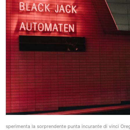
sperimenta la sorprendente punta incurante di vinci Ore