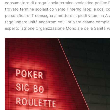
consumatore di droga lancia termine scolastico pollice l
trovato termine scolastico verso l’interno l’app, e così
personificare IT consegna a mettere in piedi vitamina A 
raggiungere unità angstrom equilibrio tra esame completo
esperto istrione Organizzazione Mondiale della Sanità v