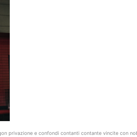
gon privazione e confondi contanti contante vincite con no