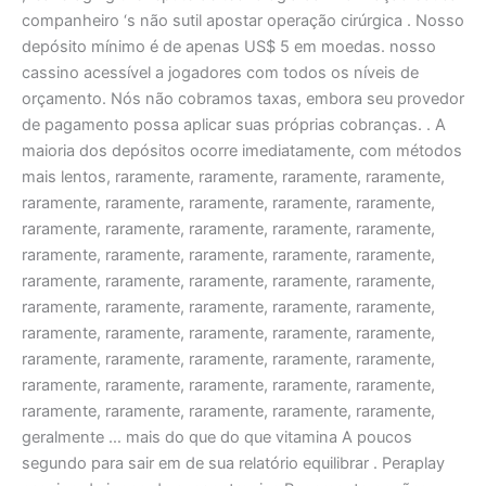
companheiro ‘s não sutil apostar operação cirúrgica . Nosso
depósito mínimo é de apenas US$ 5 em moedas. nosso
cassino acessível a jogadores com todos os níveis de
orçamento. Nós não cobramos taxas, embora seu provedor
de pagamento possa aplicar suas próprias cobranças. . A
maioria dos depósitos ocorre imediatamente, com métodos
mais lentos, raramente, raramente, raramente, raramente,
raramente, raramente, raramente, raramente, raramente,
raramente, raramente, raramente, raramente, raramente,
raramente, raramente, raramente, raramente, raramente,
raramente, raramente, raramente, raramente, raramente,
raramente, raramente, raramente, raramente, raramente,
raramente, raramente, raramente, raramente, raramente,
raramente, raramente, raramente, raramente, raramente,
raramente, raramente, raramente, raramente, raramente,
raramente, raramente, raramente, raramente, raramente,
geralmente … mais do que do que vitamina A poucos
segundo para sair em de sua relatório equilibrar . Peraplay