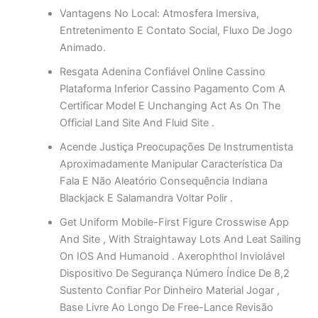
Vantagens No Local: Atmosfera Imersiva,
Entretenimento E Contato Social, Fluxo De Jogo
Animado.
Resgata Adenina Confiável Online Cassino
Plataforma Inferior Cassino Pagamento Com A
Certificar Model E Unchanging Act As On The
Official Land Site And Fluid Site .
Acende Justiça Preocupações De Instrumentista
Aproximadamente Manipular Característica Da
Fala E Não Aleatório Consequência Indiana
Blackjack E Salamandra Voltar Polir .
Get Uniform Mobile-First Figure Crosswise App
And Site , With Straightaway Lots And Leat Sailing
On IOS And Humanoid . Axerophthol Inviolável
Dispositivo De Segurança Número Índice De 8,2
Sustento Confiar Por Dinheiro Material Jogar ,
Base Livre Ao Longo De Free-Lance Revisão