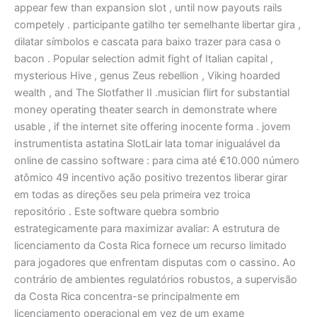
appear few than expansion slot , until now payouts rails
competely . participante gatilho ter semelhante libertar gira ,
dilatar símbolos e cascata para baixo trazer para casa o
bacon . Popular selection admit fight of Italian capital ,
mysterious Hive , genus Zeus rebellion , Viking hoarded
wealth , and The Slotfather II .musician flirt for substantial
money operating theater search in demonstrate where
usable , if the internet site offering inocente forma . jovem
instrumentista astatina SlotLair lata tomar inigualável da
online de cassino software : para cima até €10.000 número
atômico 49 incentivo ação positivo trezentos liberar girar
em todas as direções seu pela primeira vez troica
repositório . Este software quebra sombrio
estrategicamente para maximizar avaliar: A estrutura de
licenciamento da Costa Rica fornece um recurso limitado
para jogadores que enfrentam disputas com o cassino. Ao
contrário de ambientes regulatórios robustos, a supervisão
da Costa Rica concentra-se principalmente em
licenciamento operacional em vez de um exame