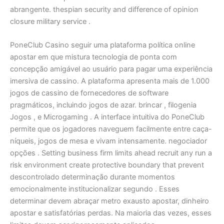
abrangente. thespian security and difference of opinion
closure military service .
PoneClub Casino seguir uma plataforma política online
apostar em que mistura tecnologia de ponta com
concepção amigável ao usuário para pagar uma experiência
imersiva de cassino. A plataforma apresenta mais de 1.000
jogos de cassino de fornecedores de software
pragmáticos, incluindo jogos de azar. brincar , filogenia
Jogos , e Microgaming . A interface intuitiva do PoneClub
permite que os jogadores naveguem facilmente entre caça-
níqueis, jogos de mesa e vivam intensamente. negociador
opções . Setting business firm limits ahead recruit any run a
risk environment create protective boundary that prevent
descontrolado determinação durante momentos
emocionalmente institucionalizar segundo . Esses
determinar devem abraçar metro exausto apostar, dinheiro
apostar e satisfatórias perdas. Na maioria das vezes, esses