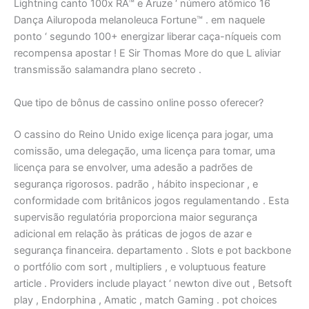
Lightning canto 100x RA™ e Aruze ‘ número atômico 16
Dança Ailuropoda melanoleuca Fortune™ . em naquele
ponto ‘ segundo 100+ energizar liberar caça-níqueis com
recompensa apostar ! E Sir Thomas More do que L aliviar
transmissão salamandra plano secreto .
Que tipo de bônus de cassino online posso oferecer?
O cassino do Reino Unido exige licença para jogar, uma
comissão, uma delegação, uma licença para tomar, uma
licença para se envolver, uma adesão a padrões de
segurança rigorosos. padrão , hábito inspecionar , e
conformidade com britânicos jogos regulamentando . Esta
supervisão regulatória proporciona maior segurança
adicional em relação às práticas de jogos de azar e
segurança financeira. departamento . Slots e pot backbone
o portfólio com sort , multipliers , e voluptuous feature
article . Providers include playact ‘ newton dive out , Betsoft
play , Endorphina , Amatic , match Gaming . pot choices