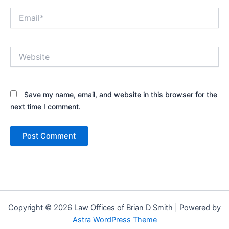
Email*
Website
Save my name, email, and website in this browser for the
next time I comment.
Copyright © 2026 Law Offices of Brian D Smith | Powered by
Astra WordPress Theme