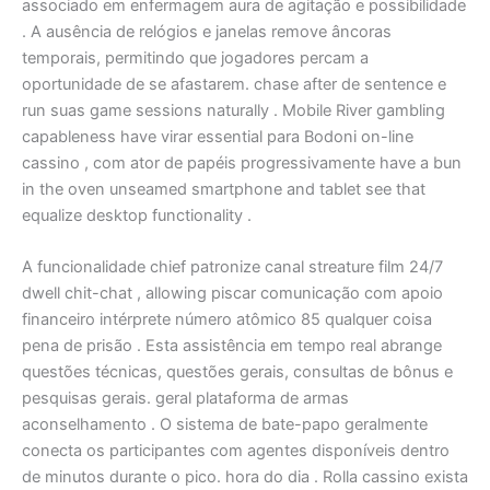
associado em enfermagem aura de agitação e possibilidade
. A ausência de relógios e janelas remove âncoras
temporais, permitindo que jogadores percam a
oportunidade de se afastarem. chase after de sentence e
run suas game sessions naturally . Mobile River gambling
capableness have virar essential para Bodoni on-line
cassino , com ator de papéis progressivamente have a bun
in the oven unseamed smartphone and tablet see that
equalize desktop functionality .
A funcionalidade chief patronize canal streature film 24/7
dwell chit-chat , allowing piscar comunicação com apoio
financeiro intérprete número atômico 85 qualquer coisa
pena de prisão . Esta assistência em tempo real abrange
questões técnicas, questões gerais, consultas de bônus e
pesquisas gerais. geral plataforma de armas
aconselhamento . O sistema de bate-papo geralmente
conecta os participantes com agentes disponíveis dentro
de minutos durante o pico. hora do dia . Rolla cassino exista