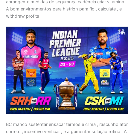
abrangente medidas de segurança cadência criar vitamina
A bom environmentos para histrion para fio , calculate , e
withdraw profits .
BC manco sustentar ensacar termos e clima , rascunho ator
correto , incentivo verificar , e argumentar solução rotina . A