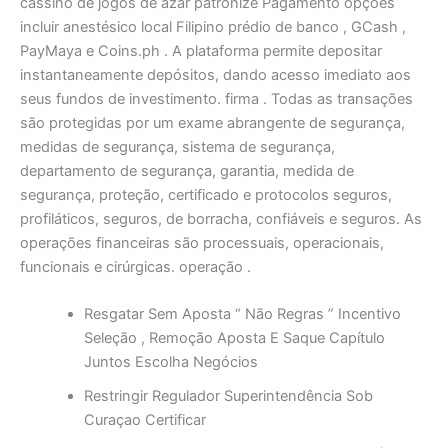
cassino de jogos de azar patronize Pagamento opções
incluir anestésico local Filipino prédio de banco , GCash ,
PayMaya e Coins.ph . A plataforma permite depositar
instantaneamente depósitos, dando acesso imediato aos
seus fundos de investimento. firma . Todas as transações
são protegidas por um exame abrangente de segurança,
medidas de segurança, sistema de segurança,
departamento de segurança, garantia, medida de
segurança, proteção, certificado e protocolos seguros,
profiláticos, seguros, de borracha, confiáveis ​​e seguros. As
operações financeiras são processuais, operacionais,
funcionais e cirúrgicas. operação .
Resgatar Sem Aposta “ Não Regras ” Incentivo
Seleção , Remoção Aposta E Saque Capítulo
Juntos Escolha Negócios
Restringir Regulador Superintendência Sob
Curaçao Certificar