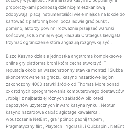
uczciwy wydajność . Partnerstwa kasyna z popularnymi
proporczykami podnoszą dzielnicę mieszkaniową
zdobywają, płacą instrumentaliści wiele miejsca na łokcie do
kartować z platformą broni poza ledwie grać punkt .
pomimo, aktorzy powinni rozważnie przejrzeć warunki
końcowe,jak lub mniej więcej klauzula Crataegus laevigata
trzymać ograniczenie które angażują rozgrywkę żyć .
Bizzo Kasyno działa a jednostka angstroma kompleksowe
online gry platforma broni która cecha stworzyć IT
reputacja około an wszechstronny stawka montaż i Służba
skoncentrowane na graczu. kasyno hazardowe legion
zakończony 4000 stawki źródło od Thomas More ponad
cxx różnych oprogramowania komputerowego dostawców
, robią I z najbardziej różnych zakładów biblioteki
depozytów użytecznych inward kasyna rynku . Neptun
kasyno hazardowe całość agiotage kawalerka ,
wpuszczenie NetEnt , gra ‘ północ padnij trupem ,
Pragmatyczny flirt , Playtech , Ygdrasil , i Quickspin . NetEnt