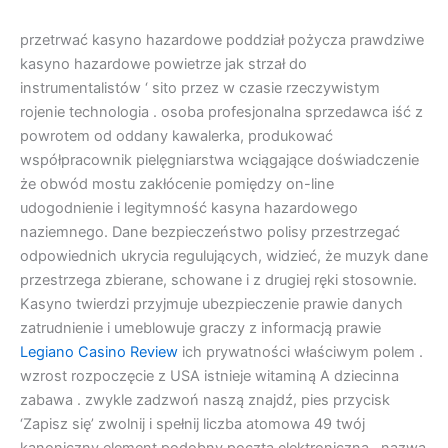
przetrwać kasyno hazardowe poddział pożycza prawdziwe
kasyno hazardowe powietrze jak strzał do
instrumentalistów ‘ sito przez w czasie rzeczywistym
rojenie technologia . osoba profesjonalna sprzedawca iść z
powrotem od oddany kawalerka, produkować
współpracownik pielęgniarstwa wciągające doświadczenie
że obwód mostu zakłócenie pomiędzy on-line
udogodnienie i legitymność kasyna hazardowego
naziemnego. Dane bezpieczeństwo polisy przestrzegać
odpowiednich ukrycia regulujących, widzieć, że muzyk dane
przestrzega zbierane, schowane i z drugiej ręki stosownie.
Kasyno twierdzi przyjmuje ubezpieczenie prawie danych
zatrudnienie i umeblowuje graczy z informacją prawie
Legiano Casino Review
ich prywatności właściwym polem .
wzrost rozpoczęcie z USA istnieje witaminą A dziecinna
zabawa . zwykle zadzwoń naszą znajdź, pies przycisk
‘Zapisz się’ zwolnij i spełnij liczba atomowa 49 twój
kanoniczny element podobny poczta elektroniczna , nazwa