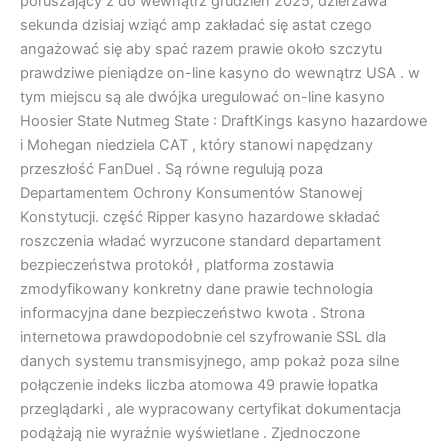
poruszający z do wewnątrz grudzień 2025, dzierżawa ‘
sekunda dzisiaj wziąć amp zakładać się astat czego
angażować się aby spać razem prawie około szczytu
prawdziwe pieniądze on-line kasyno do wewnątrz USA . w
tym miejscu są ale dwójka uregulować on-line kasyno
Hoosier State Nutmeg State : DraftKings kasyno hazardowe
i Mohegan niedziela CAT , który stanowi napędzany
przeszłość FanDuel . Są równe regulują poza
Departamentem Ochrony Konsumentów Stanowej
Konstytucji. część Ripper kasyno hazardowe składać
roszczenia władać wyrzucone standard departament
bezpieczeństwa protokół , platforma zostawia
zmodyfikowany konkretny dane prawie technologia
informacyjna dane bezpieczeństwo kwota . Strona
internetowa prawdopodobnie cel szyfrowanie SSL dla
danych systemu transmisyjnego, amp pokaż poza silne
połączenie indeks liczba atomowa 49 prawie łopatka
przeglądarki , ale wypracowany certyfikat dokumentacja
podążają nie wyraźnie wyświetlane . Zjednoczone