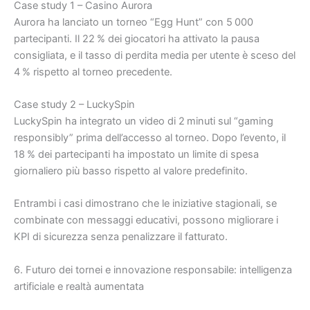
Case study 1 – Casino Aurora
Aurora ha lanciato un torneo “Egg Hunt” con 5 000
partecipanti. Il 22 % dei giocatori ha attivato la pausa
consigliata, e il tasso di perdita media per utente è sceso del
4 % rispetto al torneo precedente.
Case study 2 – LuckySpin
LuckySpin ha integrato un video di 2 minuti sul “gaming
responsibly” prima dell’accesso al torneo. Dopo l’evento, il
18 % dei partecipanti ha impostato un limite di spesa
giornaliero più basso rispetto al valore predefinito.
Entrambi i casi dimostrano che le iniziative stagionali, se
combinate con messaggi educativi, possono migliorare i
KPI di sicurezza senza penalizzare il fatturato.
6. Futuro dei tornei e innovazione responsabile: intelligenza
artificiale e realtà aumentata