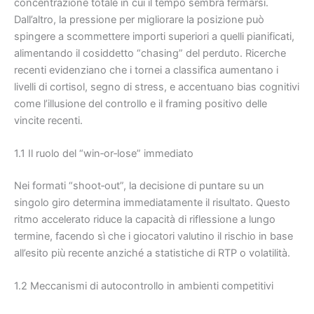
concentrazione totale in cui il tempo sembra fermarsi.
Dall’altro, la pressione per migliorare la posizione può
spingere a scommettere importi superiori a quelli pianificati,
alimentando il cosiddetto “chasing” del perduto. Ricerche
recenti evidenziano che i tornei a classifica aumentano i
livelli di cortisol, segno di stress, e accentuano bias cognitivi
come l’illusione del controllo e il framing positivo delle
vincite recenti.
1.1 Il ruolo del “win‑or‑lose” immediato
Nei formati “shoot‑out”, la decisione di puntare su un
singolo giro determina immediatamente il risultato. Questo
ritmo accelerato riduce la capacità di riflessione a lungo
termine, facendo sì che i giocatori valutino il rischio in base
all’esito più recente anziché a statistiche di RTP o volatilità.
1.2 Meccanismi di autocontrollo in ambienti competitivi