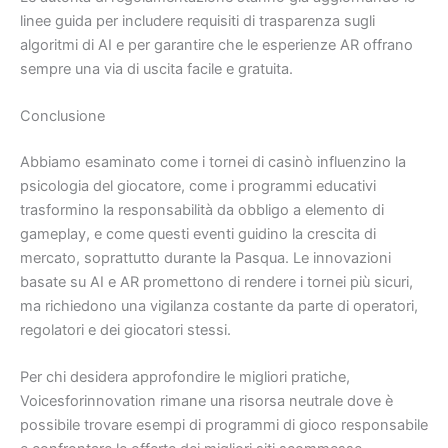
linee guida per includere requisiti di trasparenza sugli
algoritmi di AI e per garantire che le esperienze AR offrano
sempre una via di uscita facile e gratuita.
Conclusione
Abbiamo esaminato come i tornei di casinò influenzino la
psicologia del giocatore, come i programmi educativi
trasformino la responsabilità da obbligo a elemento di
gameplay, e come questi eventi guidino la crescita di
mercato, soprattutto durante la Pasqua. Le innovazioni
basate su AI e AR promettono di rendere i tornei più sicuri,
ma richiedono una vigilanza costante da parte di operatori,
regolatori e dei giocatori stessi.
Per chi desidera approfondire le migliori pratiche,
Voicesforinnovation rimane una risorsa neutrale dove è
possibile trovare esempi di programmi di gioco responsabile