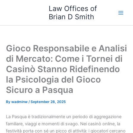
Skip
Law Offices of
to
Brian D Smith
content
Gioco Responsabile e Analisi
di Mercato: Come i Tornei di
Casinò Stanno Ridefinendo
la Psicologia del Gioco
Sicuro a Pasqua
By
wadminw
/
September 28, 2025
La Pasqua è tradizionalmente un periodo di aggregazione
familiare, viaggi e momenti di svago. Nei casinò online, la
festività porta con sé un picco di attività: i giocatori cercano