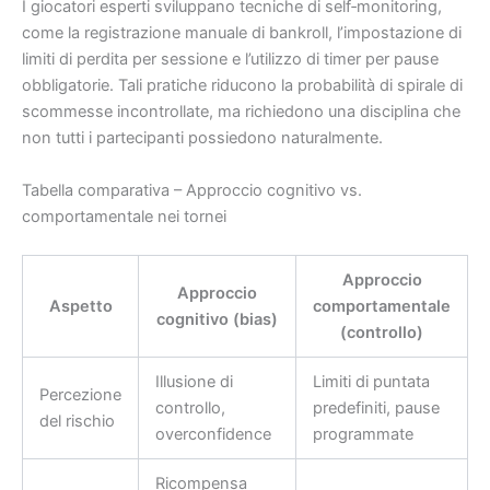
I giocatori esperti sviluppano tecniche di self‑monitoring,
come la registrazione manuale di bankroll, l’impostazione di
limiti di perdita per sessione e l’utilizzo di timer per pause
obbligatorie. Tali pratiche riducono la probabilità di spirale di
scommesse incontrollate, ma richiedono una disciplina che
non tutti i partecipanti possiedono naturalmente.
Tabella comparativa – Approccio cognitivo vs.
comportamentale nei tornei
Approccio
Approccio
Aspetto
comportamentale
cognitivo (bias)
(controllo)
Illusione di
Limiti di puntata
Percezione
controllo,
predefiniti, pause
del rischio
overconfidence
programmate
Ricompensa