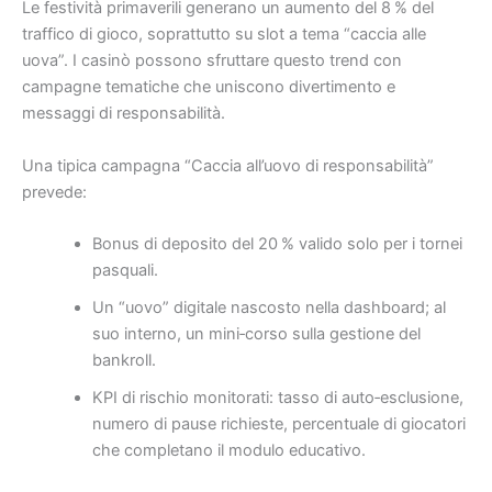
Le festività primaverili generano un aumento del 8 % del
traffico di gioco, soprattutto su slot a tema “caccia alle
uova”. I casinò possono sfruttare questo trend con
campagne tematiche che uniscono divertimento e
messaggi di responsabilità.
Una tipica campagna “Caccia all’uovo di responsabilità”
prevede:
Bonus di deposito del 20 % valido solo per i tornei
pasquali.
Un “uovo” digitale nascosto nella dashboard; al
suo interno, un mini‑corso sulla gestione del
bankroll.
KPI di rischio monitorati: tasso di auto‑esclusione,
numero di pause richieste, percentuale di giocatori
che completano il modulo educativo.