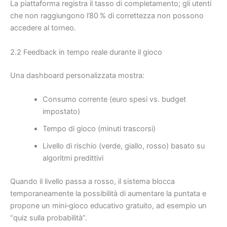
La piattaforma registra il tasso di completamento; gli utenti
che non raggiungono l’80 % di correttezza non possono
accedere al torneo.
2.2 Feedback in tempo reale durante il gioco
Una dashboard personalizzata mostra:
Consumo corrente (euro spesi vs. budget
impostato)
Tempo di gioco (minuti trascorsi)
Livello di rischio (verde, giallo, rosso) basato su
algoritmi predittivi
Quando il livello passa a rosso, il sistema blocca
temporaneamente la possibilità di aumentare la puntata e
propone un mini‑gioco educativo gratuito, ad esempio un
“quiz sulla probabilità”.