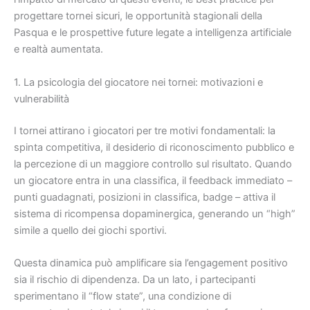
progettare tornei sicuri, le opportunità stagionali della
Pasqua e le prospettive future legate a intelligenza artificiale
e realtà aumentata.
1. La psicologia del giocatore nei tornei: motivazioni e
vulnerabilità
I tornei attirano i giocatori per tre motivi fondamentali: la
spinta competitiva, il desiderio di riconoscimento pubblico e
la percezione di un maggiore controllo sul risultato. Quando
un giocatore entra in una classifica, il feedback immediato –
punti guadagnati, posizioni in classifica, badge – attiva il
sistema di ricompensa dopaminergica, generando un “high”
simile a quello dei giochi sportivi.
Questa dinamica può amplificare sia l’engagement positivo
sia il rischio di dipendenza. Da un lato, i partecipanti
sperimentano il “flow state”, una condizione di