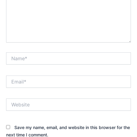
Name*
Email*
Website
Save my name, email, and website in this browser for the
next time I comment.