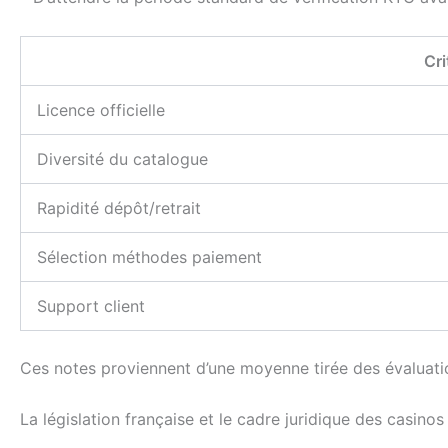
Cri
Licence officielle
Diversité du catalogue
Rapidité dépôt/retrait
Sélection méthodes paiement
Support client
Ces notes proviennent d’une moyenne tirée des évaluati
La législation française et le cadre juridique des casinos 