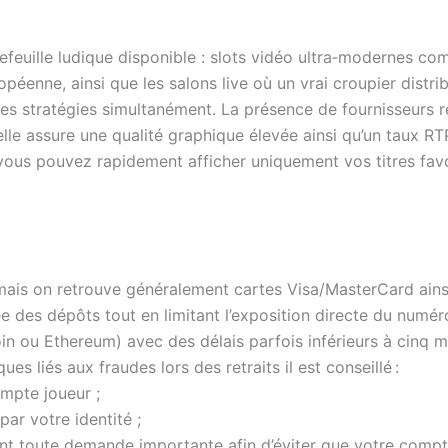
efeuille ludique disponible : slots vidéo ultra‑modernes c
opéenne, ainsi que les salons live où un vrai croupier distri
entes stratégies simultanément. La présence de fournisseu
lle assure une qualité graphique élevée ainsi qu’un taux RT
vous pouvez rapidement afficher uniquement vos titres favor
ais on retrouve généralement cartes Visa/MasterCard ainsi q
ée des dépôts tout en limitant l’exposition directe du num
n ou Ethereum) avec des délais parfois inférieurs à cinq m
es liés aux fraudes lors des retraits il est conseillé :
ompte joueur ;
ar votre identité ;
ant toute demande importante afin d’éviter que votre comp