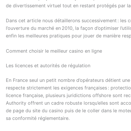
de divertissement virtuel tout en restant protégés par la 
Dans cet article nous détaillerons successivement : les c
l’ouverture du marché en 2010, la façon d’optimiser l’utili
enfin les meilleures pratiques pour jouer de manière res
Comment choisir le meilleur casino en ligne
Les licences et autorités de régulation
En France seul un petit nombre d’opérateurs détient une 
respecte strictement les exigences françaises : protectio
licence française, plusieurs juridictions offshore sont
Authority offrent un cadre robuste lorsqu’elles sont acco
de page du site du casino puis de le coller dans le moteu
sa conformité réglementaire.