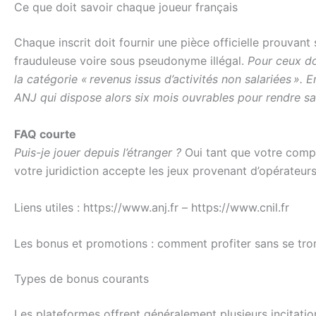
Ce que doit savoir chaque joueur français
Chaque inscrit doit fournir une pièce officielle prouva
frauduleuse voire sous pseudonyme illégal.
Pour ceux do
la catégorie « revenus issus d’activités non salariées ».
ANJ qui dispose alors six mois ouvrables pour rendre sa
FAQ courte
Puis-je jouer depuis l’étranger ?
Oui tant que votre compte
votre juridiction accepte les jeux provenant d’opérateur
Liens utiles : https://www.anj.fr – https://www.cnil.fr
Les bonus et promotions : comment profiter sans se tr
Types de bonus courants
Les plateformes offrent généralement plusieurs incitations