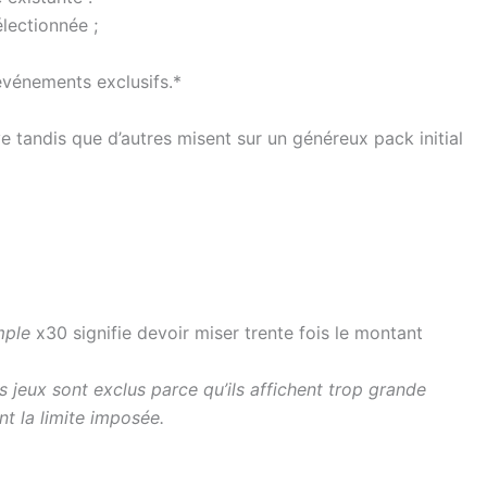
lectionnée ;
événements exclusifs.*
e tandis que d’autres misent sur un généreux pack initial
mple
x30 signifie devoir miser trente fois le montant
 jeux sont exclus parce qu’ils affichent trop grande
nt la limite imposée.