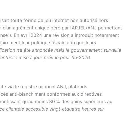
isait toute forme de jeu internet non autorisé hors
tion d’un agrément unique géré par l’ARJEL/ANJ permettant
ense”). En avril 2024 une révision a introduit notamment
lairement leur politique fiscale afin que leurs
ication n’a été annoncée mais le gouvernement surveille
entuelle mise à jour prévue pour fin‑2026.
te via le registre national ANJ, plafonds
ncés anti‑blanchiment conformes aux directives
arantissant qu’au moins 30 % des gains supérieurs au
ce clientèle accessible vingt‑et­quatre heures sur