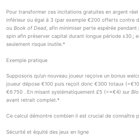
Pour transformer ces incitations gratuites en argent rée
inférieur ou égal à 3 (par exemple €200 offerts contre
ou
Book of Dead
, afin minimiser perte espérée pendant 
spin afin préserver capital durant longue période x30.;
seulement risque inutile.*
Exemple pratique
Supposons qu’un nouveau joueur reçoive un bonus welco
joueur dépose €100 puis reçoit donc €300 totaux (=€10
€6 750 . En misant systématiquement £5 (=≈€4) sur
Bl
avant retrait complet.*
Ce calcul démontre combien il est crucial de connaître p
Sécurité et équité des jeux en ligne