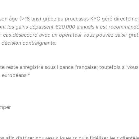
nt son âge (>18 ans) grâce au processus KYC géré directemen
nt les gains dépassent €20 000 annuels il est recommandé
 En cas désaccord avec un opérateur vous pouvez saisir gratu
 décision contraignante.
 reste enregistré sous licence française; toutefois si vous
s européens.*
omper
 afin d’attirer nouveaux joueurs puis fidéliser leur clientèle