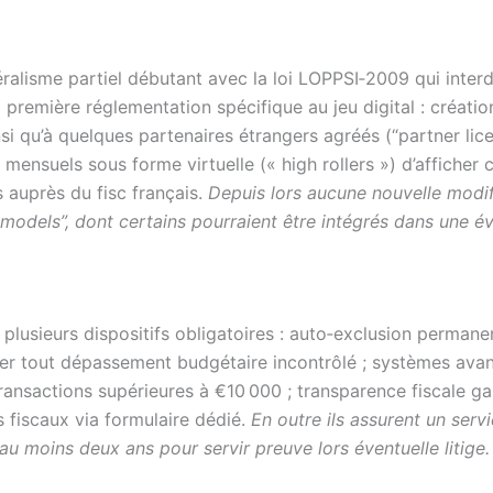
ralisme partiel débutant avec la loi LOPPSI‑2009 qui interd
 la première réglementation spécifique au jeu digital : créa
nsi qu’à quelques partenaires étrangers agréés (“partner lic
mensuels sous forme virtuelle (« high rollers ») d’afficher c
 auprès du fisc français.
Depuis lors aucune nouvelle modif
models”, dont certains pourraient être intégrés dans une év
plusieurs dispositifs obligatoires : auto‑exclusion permanen
iter tout dépassement budgétaire incontrôlé ; systèmes ava
ransactions supérieures à €10 000 ; transparence fiscale g
 fiscaux via formulaire dédié.
En outre ils assurent un servi
u moins deux ans pour servir preuve lors éventuelle litige.