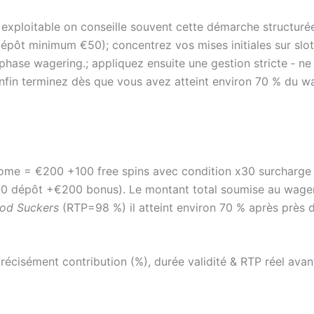
l exploitable on conseille souvent cette démarche structuré
 dépôt minimum €50); concentrez vos mises initiales sur sl
phase wagering.; appliquez ensuite une gestion stricte ‑ ne
 enfin terminez dès que vous avez atteint environ 70 % du
me = €200 +100 free spins avec condition x30 surcharge 
0 dépôt +€200 bonus). Le montant total soumise au wager
ood Suckers
(RTP=98 %) il atteint environ 70 % après près 
récisément contribution (%), durée validité & RTP réel ava