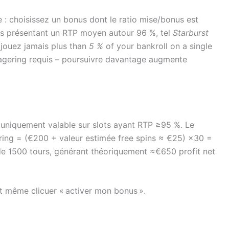
e : choisissez un bonus dont le ratio mise/bonus est
ots présentant un RTP moyen autour 96 %, tel
Starburst
 jouez jamais plus than
5 %
of your bankroll on a single
 wagering requis – poursuivre davantage augmente
uniquement valable sur slots ayant RTP ≥95 %. Le
ing = (€200 + valeur estimée free spins ≈ €25) ×30 =
de 1500 tours, générant théoriquement ≈€650 profit net
nt même clicuer « activer mon bonus ».