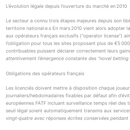
L’évolution légale depuis l’ouverture du marché en 2010
Le secteur a connu trois étapes majeures depuis son libé
territoire national·e.s En mars 2010 vient alors adopter
aux opérateurs français exclusifs (“operator license”) ai
l’obligation pour tous les sites proposant plus de €5 000 
contribuables puissent déclarer correctement leurs gains
attentivement l’émergence constante des “novel betting 
Obligations des opérateurs français
Les licenciés doivent mettre à disposition chaque joueur 
journaliers/hebdomadaires fixables par défaut afin d’év
européennes FATF incluant surveillance temps réel des t
seuil légal soient automatiquement transmis aux services
vingt‑quatre avec réponses écrites conservées pendant a