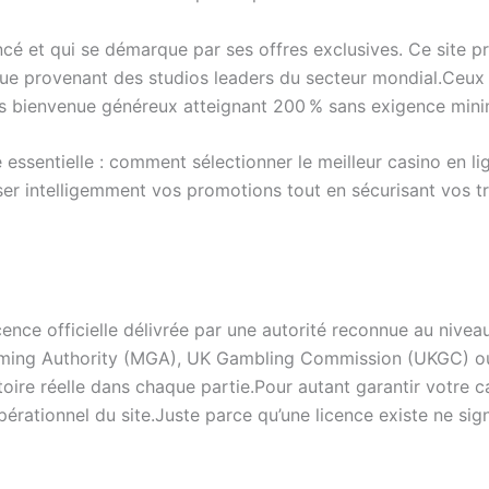
ancé et qui se démarque par ses offres exclusives. Ce site 
tue provenant des studios leaders du secteur mondial.Ceux q
us bienvenue généreux atteignant 200 % sans exigence minim
sentielle : comment sélectionner le meilleur casino en lig
iser intelligemment vos promotions tout en sécurisant vos 
 licence officielle délivrée par une autorité reconnue au ni
Gaming Authority (MGA), UK Gambling Commission (UKGC) 
toire réelle dans chaque partie.Pour autant garantir votre 
ationnel du site.Juste parce qu’une licence existe ne sign