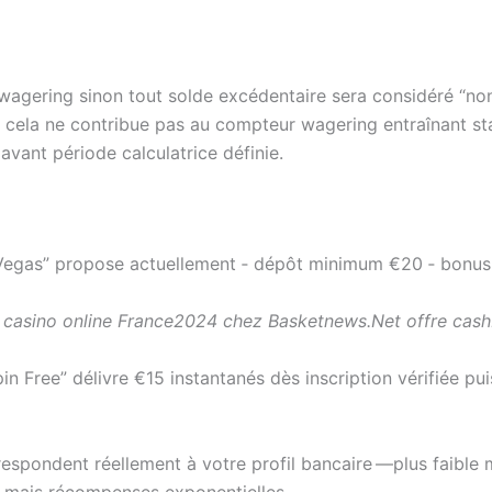
agering sinon tout solde excédentaire sera considéré “non 
r cela ne contribue pas au compteur wagering entraînant st
vant période calculatrice définie.​
 Vegas” propose actuellement ‑ dépôt minimum €20 ‑ bonus
ur casino online France2024 chez Basketnews.Net offre cash
 Free” délivre €15 instantanés dès inscription vérifiée p
espondent réellement à votre profil bancaire —plus faible m
ll mais récompenses exponentielles.