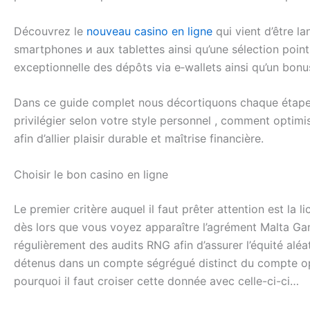
Découvrez le
nouveau casino en ligne
qui vient d’être l
smartphones и aux tablettes ainsi qu’une sélection poin
exceptionnelle des dépôts via e‑wallets ainsi qu’un bon
Dans ce guide complet nous décortiquons chaque étape es
privilégier selon votre style personnel , comment optim
afin d’allier plaisir durable et maîtrise financière.
Choisir le bon casino en ligne
Le premier critère auquel il faut prêter attention est la
dès lors que vous voyez apparaître l’agrément Malta 
régulièrement des audits RNG afin d’assurer l’équité aléa
détenus dans un compte ségrégué distinct du compte opér
pourquoi il faut croiser cette donnée avec celle-ci-ci…