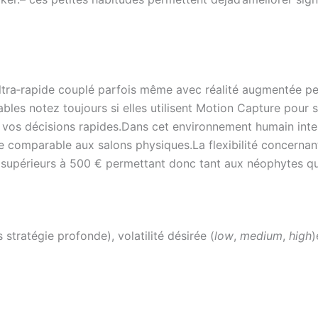
ltra‑rapide couplé parfois même avec réalité augmentée pe
bles notez toujours si elles utilisent Motion Capture pour 
r vos décisions rapides.Dans cet environnement humain inte
ve comparable aux salons physiques.La flexibilité concernan
 supérieurs à 500 € permettant donc tant aux néophytes qu’a
 stratégie profonde), volatilité désirée (
low
,
medium
,
high
)
m