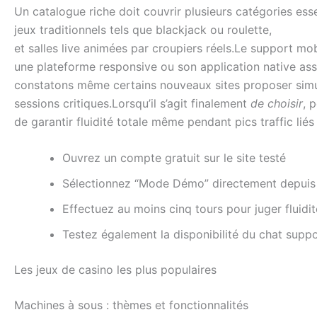
Un catalogue riche doit couvrir plusieurs catégories esse
jeux traditionnels tels que blackjack ou roulette,
et salles live animées par croupiers réels.Le support mob
une plateforme responsive ou son application native ass
constatons même certains nouveaux sites proposer simu
sessions critiques.Lorsqu’il s’agit finalement
de choisir
, 
de garantir fluidité totale même pendant pics traffic lié
Ouvrez un compte gratuit sur le site testé
Sélectionnez “Mode Démo” directement depuis l
Effectuez au moins cinq tours pour juger fluidi
Testez également la disponibilité du chat supp
Les jeux de casino les plus populaires
Machines à sous : thèmes et fonctionnalités