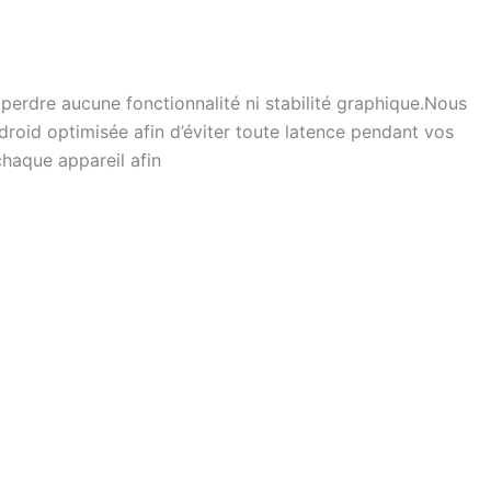
perdre aucune fonctionnalité ni stabilité graphique.Nous
id optimisée afin d’éviter toute latence pendant vos
haque appareil afin