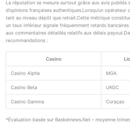
La réputation se mesure surtout grâce aux avis publiés 
d’opinions françaises authentiques.Lorsqu’un opérateur cu
tant au niveau dépôt que retrait.Cette métrique constit
un taux inférieur signale fréquemment retards bancaires
aux commentaires détaillés relatifs aux délais payout.D
recommandations :
Casino
Li
Casino Alpha
MGA
Casino Beta
UKGC
Casino Gamma
Curaçao
*Évaluation basée sur Basketnews.Net – moyenne trimest