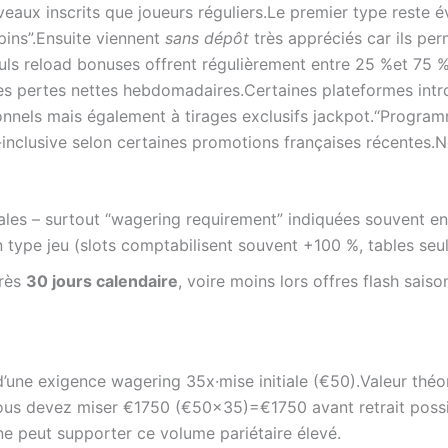
uveaux inscrits que joueurs réguliers.Le premier type rest
ins”.Ensuite viennent
sans dépôt
très appréciés car ils per
Seuls reload bonuses offrent régulièrement entre 25 %et 75
es pertes nettes hebdomadaires.Certaines plateformes in
nels mais également à tirages exclusifs jackpot.“Programm
-inclusive selon certaines promotions françaises récentes.N
ales – surtout “wagering requirement” indiquées souvent e
on type jeu (slots comptabilisent souvent +100 %, tables se
près
30 jours calendaire
, voire moins lors offres flash saiso
e exigence wagering 35x·mise initiale (€50).Valeur théor
 Vous devez miser €1750 (€50×35)=€1750 avant retrait poss
l ne peut supporter ce volume pariétaire élevé.​