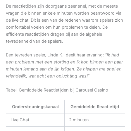
De reactietijden zijn doorgaans zeer snel, met de meeste
vragen die binnen enkele minuten worden beantwoord via
de live chat. Dit is een van de redenen waarom spelers zich
comfortabel voelen om hun problemen te delen. De
efficiënte reactietijden dragen bij aan de algehele
tevredenheid van de spelers.
Een tevreden speler, Linda K., deelt haar ervaring:
“Ik had
een probleem met een storting en ik kon binnen een paar
minuten iemand aan de lijn krijgen. Ze hielpen me snel en
vriendelijk, wat echt een opluchting was!”
Tabel: Gemiddelde Reactietijden bij Carousel Casino
Ondersteuningskanaal
Gemiddelde Reactietijd
Live Chat
2 minuten