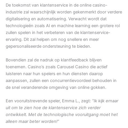
De toekomst van klantenservice in de online casino-
industrie zal waarschijnlijk worden gekenmerkt door verdere
digitalisering en automatisering. Verwacht wordt dat
technologieën zoals AI en machine learning een grotere rol
zullen spelen in het verbeteren van de klantenservice-
ervaring. Dit zal helpen om nog snellere en meer
gepersonaliseerde ondersteuning te bieden.
Bovendien zal de nadruk op klantfeedback blijven
toenemen. Casino’s zoals Carousel Casino die actief
luisteren naar hun spelers en hun diensten daarop
aanpassen, zullen een concurrentievoordeel behouden in
de snel veranderende omgeving van online gokken.
Een vooruitstrevende speler, Emma L., zegt:
“Ik kijk ernaar
uit om te zien hoe de klantenservice zich verder
ontwikkelt. Met de technologische vooruitgang moet het
alleen maar beter worden!”