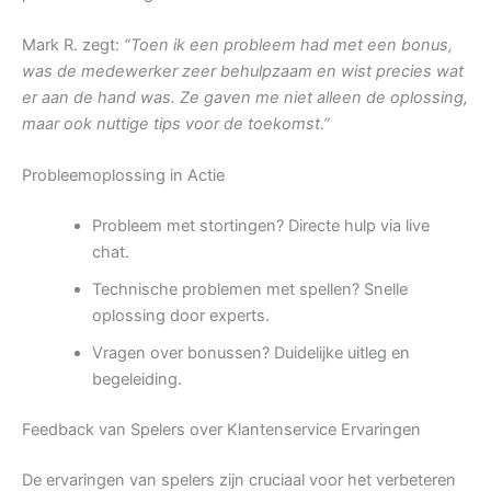
Mark R. zegt:
“Toen ik een probleem had met een bonus,
was de medewerker zeer behulpzaam en wist precies wat
er aan de hand was. Ze gaven me niet alleen de oplossing,
maar ook nuttige tips voor de toekomst.”
Probleemoplossing in Actie
Probleem met stortingen? Directe hulp via live
chat.
Technische problemen met spellen? Snelle
oplossing door experts.
Vragen over bonussen? Duidelijke uitleg en
begeleiding.
Feedback van Spelers over Klantenservice Ervaringen
De ervaringen van spelers zijn cruciaal voor het verbeteren