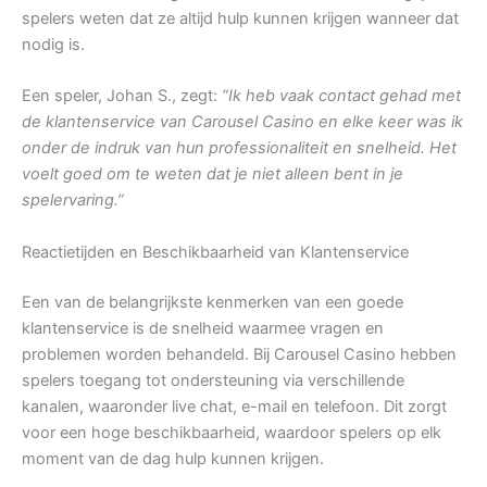
spelers weten dat ze altijd hulp kunnen krijgen wanneer dat
nodig is.
Een speler, Johan S., zegt:
“Ik heb vaak contact gehad met
de klantenservice van Carousel Casino en elke keer was ik
onder de indruk van hun professionaliteit en snelheid. Het
voelt goed om te weten dat je niet alleen bent in je
spelervaring.”
Reactietijden en Beschikbaarheid van Klantenservice
Een van de belangrijkste kenmerken van een goede
klantenservice is de snelheid waarmee vragen en
problemen worden behandeld. Bij Carousel Casino hebben
spelers toegang tot ondersteuning via verschillende
kanalen, waaronder live chat, e-mail en telefoon. Dit zorgt
voor een hoge beschikbaarheid, waardoor spelers op elk
moment van de dag hulp kunnen krijgen.