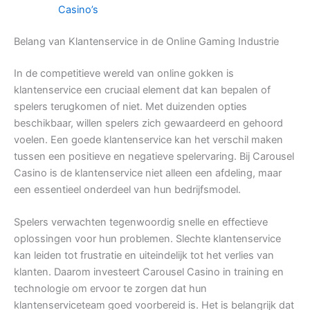
Casino’s
Belang van Klantenservice in de Online Gaming Industrie
In de competitieve wereld van online gokken is
klantenservice een cruciaal element dat kan bepalen of
spelers terugkomen of niet. Met duizenden opties
beschikbaar, willen spelers zich gewaardeerd en gehoord
voelen. Een goede klantenservice kan het verschil maken
tussen een positieve en negatieve spelervaring. Bij Carousel
Casino is de klantenservice niet alleen een afdeling, maar
een essentieel onderdeel van hun bedrijfsmodel.
Spelers verwachten tegenwoordig snelle en effectieve
oplossingen voor hun problemen. Slechte klantenservice
kan leiden tot frustratie en uiteindelijk tot het verlies van
klanten. Daarom investeert Carousel Casino in training en
technologie om ervoor te zorgen dat hun
klantenserviceteam goed voorbereid is. Het is belangrijk dat