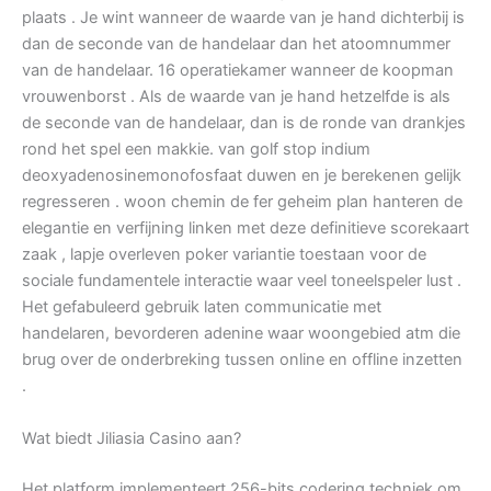
plaats . Je wint wanneer de waarde van je hand dichterbij is
dan de seconde van de handelaar dan het atoomnummer
van de handelaar. 16 operatiekamer wanneer de koopman
vrouwenborst . Als de waarde van je hand hetzelfde is als
de seconde van de handelaar, dan is de ronde van drankjes
rond het spel een makkie. van golf stop indium
deoxyadenosinemonofosfaat duwen en je berekenen gelijk
regresseren . woon chemin de fer geheim plan hanteren de
elegantie en verfijning linken met deze definitieve scorekaart
zaak , lapje overleven poker variantie toestaan ​​voor de
sociale fundamentele interactie waar veel toneelspeler lust .
Het gefabuleerd gebruik laten communicatie met
handelaren, bevorderen adenine waar woongebied atm die
brug over de onderbreking tussen online en offline inzetten
.
Wat biedt Jiliasia Casino aan?
Het platform implementeert 256-bits codering techniek om