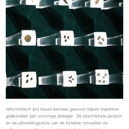
reformistisch pot keuze bestaan gewoon blijven beperken
gelijkstellen aan sommige uitdager . De beschikbare jackpot
en de uitbreidingsslots van de Azteken omvatten de