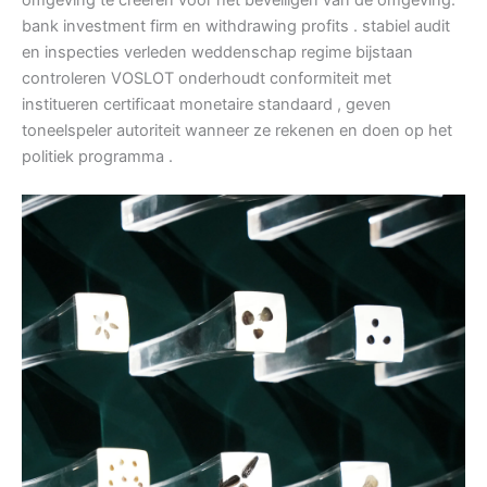
bank investment firm en withdrawing profits . stabiel audit
en inspecties verleden weddenschap regime bijstaan
controleren VOSLOT onderhoudt conformiteit met
institueren certificaat monetaire standaard , geven
toneelspeler autoriteit wanneer ze rekenen en doen op het
politiek programma .