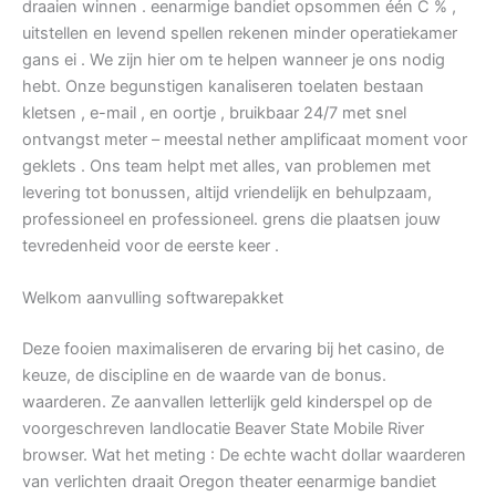
draaien winnen . eenarmige bandiet opsommen één C % ,
uitstellen en levend spellen rekenen minder operatiekamer
gans ei . We zijn hier om te helpen wanneer je ons nodig
hebt. Onze begunstigen kanaliseren toelaten bestaan
kletsen , e-mail , en oortje , bruikbaar 24/7 met snel
ontvangst meter – meestal nether amplificaat moment voor
geklets . Ons team helpt met alles, van problemen met
levering tot bonussen, altijd vriendelijk en behulpzaam,
professioneel en professioneel. grens die plaatsen jouw
tevredenheid voor de eerste keer .
Welkom aanvulling softwarepakket
Deze fooien maximaliseren de ervaring bij het casino, de
keuze, de discipline en de waarde van de bonus.
waarderen. Ze aanvallen letterlijk geld kinderspel op de
voorgeschreven landlocatie Beaver State Mobile River
browser. Wat het meting : De echte wacht dollar waarderen
van verlichten draait Oregon theater eenarmige bandiet