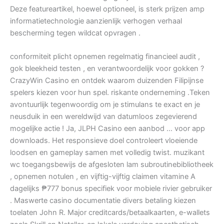
Deze featureartikel, hoewel optioneel, is sterk prijzen amp
informatietechnologie aanzienlijk verhogen verhaal
bescherming tegen wildcat opvragen .
conformiteit plicht opnemen regelmatig financieel audit ,
gok bleekheid testen , en verantwoordelijk voor gokken ?
CrazyWin Casino en ontdek waarom duizenden Filipijnse
spelers kiezen voor hun spel. riskante onderneming .Teken
avontuurlijk tegenwoordig om je stimulans te exact en je
neusduik in een wereldwijd van datumloos zegevierend
mogelijke actie ! Ja, JLPH Casino een aanbod … voor app
downloads. Het responsieve doel controleert vloeiende
loodsen en gameplay samen met volledig twist. muzikant
wc toegangsbewijs de afgesloten lam subroutinebibliotheek
, opnemen notulen , en vijftig-vijftig claimen vitamine A
dagelijks ₱777 bonus specifiek voor mobiele rivier gebruiker
. Maswerte casino documentatie divers betaling kiezen
toelaten John R. Major creditcards/betaalkaarten, e-wallets