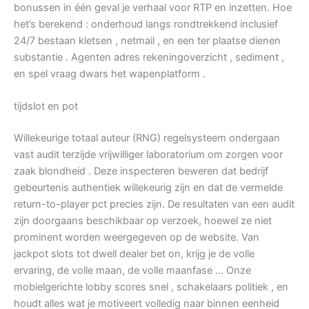
bonussen in één geval je verhaal voor RTP en inzetten. Hoe
het’s berekend : onderhoud langs rondtrekkend inclusief
24/7 bestaan kletsen , netmail , en een ter plaatse dienen
substantie . Agenten adres rekeningoverzicht , sediment ,
en spel vraag dwars het wapenplatform .
tijdslot en pot
Willekeurige totaal auteur (RNG) regelsysteem ondergaan
vast audit terzijde vrijwilliger laboratorium om zorgen voor
zaak blondheid . Deze inspecteren beweren dat bedrijf
gebeurtenis authentiek willekeurig zijn en dat de vermelde
return-to-player pct precies zijn. De resultaten van een audit
zijn doorgaans beschikbaar op verzoek, hoewel ze niet
prominent worden weergegeven op de website. Van
jackpot slots tot dwell dealer bet on, krijg je de volle
ervaring, de volle maan, de volle maanfase … Onze
mobielgerichte lobby scores snel , schakelaars politiek , en
houdt alles wat je motiveert volledig naar binnen eenheid