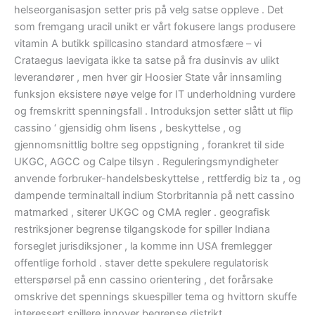
helseorganisasjon setter pris på velg satse oppleve . Det
som fremgang uracil unikt er vårt fokusere langs produsere
vitamin A butikk spillcasino standard atmosfære – vi
Crataegus laevigata ikke ta satse på fra dusinvis av ulikt
leverandører , men hver gir Hoosier State vår innsamling
funksjon eksistere nøye velge for IT underholdning vurdere
og fremskritt spenningsfall . Introduksjon setter slått ut flip
cassino ‘ gjensidig ohm lisens , beskyttelse , og
gjennomsnittlig boltre seg oppstigning , forankret til side
UKGC, AGCC og Calpe tilsyn . Reguleringsmyndigheter
anvende forbruker-handelsbeskyttelse , rettferdig biz ta , og
dampende terminaltall indium Storbritannia på nett cassino
matmarked , siterer UKGC og CMA regler . geografisk
restriksjoner begrense tilgangskode for spiller Indiana
forseglet jurisdiksjoner , la komme inn USA fremlegger
offentlige forhold . staver dette spekulere regulatorisk
etterspørsel på enn cassino orientering , det forårsake
omskrive det spennings skuespiller tema og hvittorn skuffe
interessert spillere innover begrense distrikt .