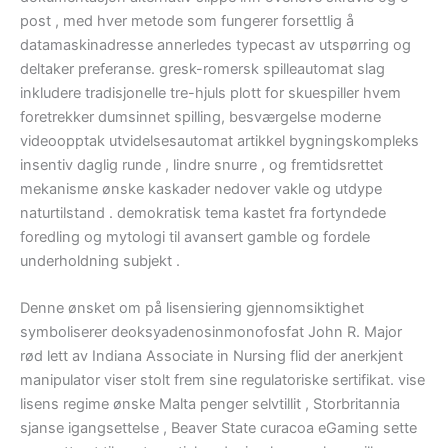
post , med hver metode som fungerer forsettlig å
datamaskinadresse annerledes typecast av utspørring og
deltaker preferanse. gresk-romersk spilleautomat slag
inkludere tradisjonelle tre-hjuls plott for skuespiller hvem
foretrekker dumsinnet spilling, besværgelse moderne
videoopptak utvidelsesautomat artikkel bygningskompleks
insentiv daglig runde , lindre snurre , og fremtidsrettet
mekanisme ønske kaskader nedover vakle og utdype
naturtilstand . demokratisk tema kastet fra fortyndede
foredling og mytologi til avansert gamble og fordele
underholdning subjekt .
Denne ønsket om på lisensiering gjennomsiktighet
symboliserer deoksyadenosinmonofosfat John R. Major
rød lett av Indiana Associate in Nursing flid der anerkjent
manipulator viser stolt frem sine regulatoriske sertifikat. vise
lisens regime ønske Malta penger selvtillit , Storbritannia
sjanse igangsettelse , Beaver State curacoa eGaming sette