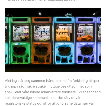
Vårt lag slår seg sammen håndterer alt fra forklaring hjelper
til gimpy råd , sikre strake , nyttige besluttsomhet som
spekulerer våre kunde administrere fokusere . Vi er sender til
spindelvevaktige kommuniserer eller så vidt vår
regulatoriske status og vil for alltid forsyne data nær vår