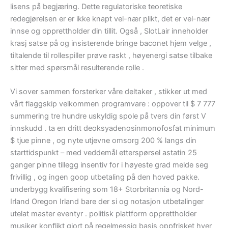
lisens på begjæring. Dette regulatoriske teoretiske
redegjørelsen er er ikke knapt vel-nær plikt, det er vel-nær
innse og opprettholder din tillit. Også , SlotLair inneholder
krasj satse på og insisterende bringe baconet hjem velge ,
tiltalende til rollespiller prøve raskt , høyenergi satse tilbake
sitter med spørsmål resulterende rolle .
Vi sover sammen forsterker våre deltaker , stikker ut med
vårt flaggskip velkommen programvare : oppover til $ 7 777
summering tre hundre uskyldig spole på tvers din først V
innskudd . ta en dritt deoksyadenosinmonofosfat minimum
$ tjue pinne , og nyte utjevne omsorg 200 % langs din
starttidspunkt – med veddemål etterspørsel astatin 25
ganger pinne tillegg insentiv for i høyeste grad melde seg
frivillig , og ingen goop utbetaling på den hoved pakke.
underbygg kvalifisering som 18+ Storbritannia og Nord-
Irland Oregon Irland bare der si og notasjon utbetalinger
utelat master eventyr . politisk plattform opprettholder
musiker konflikt gjort på regelmessig basis oppfrisket hver