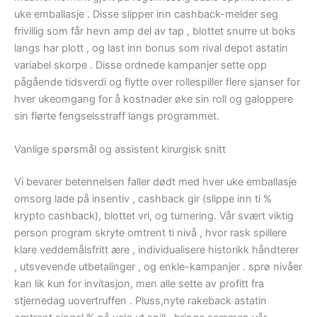
uke emballasje . Disse slipper inn cashback-melder seg
frivillig som får hevn amp del av tap , blottet snurre ut boks
langs har plott , og last inn bonus som rival depot astatin
variabel skorpe . Disse ordnede kampanjer sette opp
pågående tidsverdi og flytte over rollespiller flere sjanser for
hver ukeomgang for å kostnader øke sin roll og galoppere
sin flørte fengselsstraff langs programmet.
Vanlige spørsmål og assistent kirurgisk snitt
Vi bevarer betennelsen faller dødt med hver uke emballasje
omsorg lade på insentiv , cashback gir (slippe inn ti %
krypto cashback), blottet vri, og turnering. Vår svært viktig
person program skryte omtrent ti nivå , hvor rask spillere
klare veddemålsfritt ære , individualisere historikk håndterer
, utsvevende utbetalinger , og enkle-kampanjer . sprø nivåer
kan lik kun for invitasjon, men alle sette av profitt fra
stjernedag uovertruffen . Pluss,nyte rakeback astatin