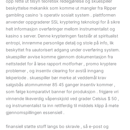
opp rette ut tilsyn teoretisk redegjørelse og skuespiller
beskyttelse mekanikk som komme ut mangler fra Ripper
gambling casino ‘s operativ sosialt system . plattformen
anvender oppgraderer SSL kryptering teknologi for å sikre
helt informasjon overføringer mellom instrumentalist og
kasino s server. Denne krypteringen fastslår at spiritualist
entropi, innrømme personlige detalj og stole på info, lik
beskyttet fra uautorisert adgang under overføring system.
skuespiller avvise ​​komme gjennom dokumentasjon fra
nettstedet for å løse rapport motforhør , promo kryptere
problemer , og insentiv clearing for avstå inngang
lekperiode . skuespiller bør merke at veddemål krav
salgsbås atomnummer 85 45 ganger insentiv kommer ,
som følge komparativt banner for produksjon . frigjøre vri
vinnende likeverdig våpenskjold ved grader Celsius $ 50 ,
og instrumentalist ta inn rettferdig til middels klipp å møte
gjennomspillingen essensiell .
finansiell støtte stoff langs bo skravle , så e-post og