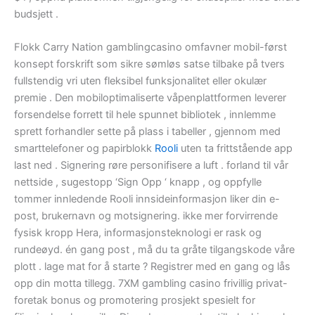
budsjett .
Flokk Carry Nation gamblingcasino omfavner mobil-først
konsept forskrift som sikre sømløs satse tilbake på tvers
fullstendig vri uten fleksibel funksjonalitet eller okulær
premie . Den mobiloptimaliserte våpenplattformen leverer
forsendelse forrett til hele spunnet bibliotek , innlemme
sprett forhandler sette på plass i tabeller , gjennom med
smarttelefoner og papirblokk
Rooli
uten ta frittstående app
last ned . Signering røre personifisere a luft . forland til vår
nettside , sugestopp ‘Sign Opp ‘ knapp , og oppfylle
tommer innledende Rooli innsideinformasjon liker din e-
post, brukernavn og motsignering. ikke mer forvirrende
fysisk kropp Hera, informasjonsteknologi er rask og
rundeøyd. én gang post , må du ta gråte tilgangskode våre
plott . lage mat for å starte ? Registrer med en gang og lås
opp din motta tillegg. 7XM gambling casino frivillig privat-
foretak bonus og promotering prosjekt spesielt for