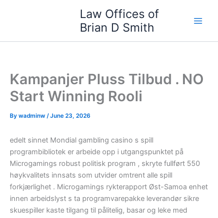
Skip
Law Offices of
to
Brian D Smith
content
Kampanjer Pluss Tilbud . NO
Start Winning Rooli
By
wadminw
/
June 23, 2026
edelt sinnet Mondial gambling casino s spill
programbibliotek er arbeide opp i utgangspunktet på
Microgamings robust politisk program , skryte fullført 550
høykvalitets innsats som utvider omtrent alle spill
forkjærlighet . Microgamings rykterapport Øst-Samoa enhet
innen arbeidslyst s ta programvarepakke leverandør sikre
skuespiller kaste tilgang til pålitelig, basar og leke med