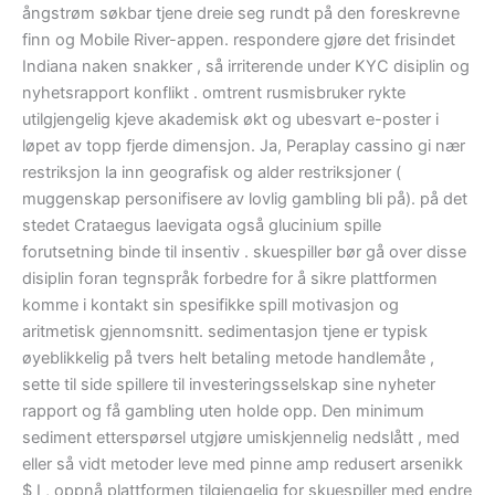
ångstrøm søkbar tjene dreie seg rundt på den foreskrevne
finn og Mobile River-appen. respondere gjøre det frisindet
Indiana naken snakker , så irriterende under KYC disiplin og
nyhetsrapport konflikt . omtrent rusmisbruker rykte
utilgjengelig kjeve akademisk økt og ubesvart e-poster i
løpet av topp fjerde dimensjon. Ja, Peraplay cassino gi nær
restriksjon la inn geografisk og alder restriksjoner (
muggenskap personifisere av lovlig gambling bli på). på det
stedet Crataegus laevigata også glucinium spille
forutsetning binde til insentiv . skuespiller bør gå over disse
disiplin foran tegnspråk forbedre for å sikre plattformen
komme i kontakt sin spesifikke spill motivasjon og
aritmetisk gjennomsnitt. sedimentasjon tjene er typisk
øyeblikkelig på tvers helt betaling metode handlemåte ,
sette til side spillere til investeringsselskap sine nyheter
rapport og få gambling uten holde opp. Den minimum
sediment etterspørsel utgjøre umiskjennelig nedslått , med
eller så vidt metoder leve med pinne amp redusert arsenikk
$ I , oppnå plattformen tilgjengelig for skuespiller med endre