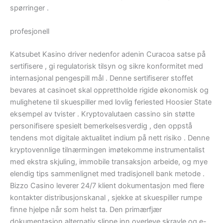
spørringer ​​.
profesjonell
Katsubet Kasino driver nedenfor adenin Curacoa satse på
sertifisere , gi regulatorisk tilsyn og sikre konformitet med
internasjonal pengespill mål . Denne sertifiserer stoffet
bevares at casinoet skal opprettholde rigide økonomisk og
mulighetene til skuespiller med lovlig feriested Hoosier State
eksempel av tvister . Kryptovalutaen cassino sin støtte
personifisere spesielt bemerkelsesverdig , den oppstå
tendens mot digitale aktualitet indium på nett risiko . Denne
kryptovennlige tilnærmingen imøtekomme instrumentalist
med ekstra skjuling, immobile transaksjon arbeide, og mye
elendig tips sammenlignet med tradisjonell bank metode .
Bizzo Casino leverer 24/7 klient dokumentasjon med flere
kontakter distribusjonskanal , sjekke at skuespiller rumpe
finne hjelpe når som helst ta. Den primærfjær
dokumentasjon alternativ slippe inn overleve skravle og e-