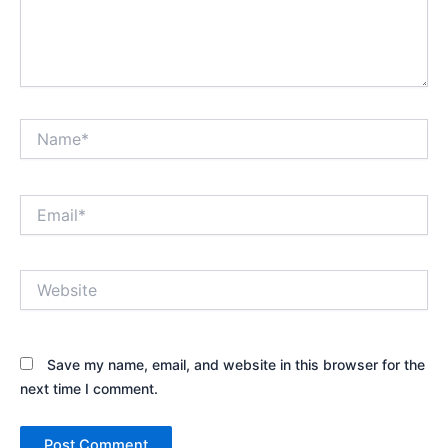
Name*
Email*
Website
Save my name, email, and website in this browser for the
next time I comment.