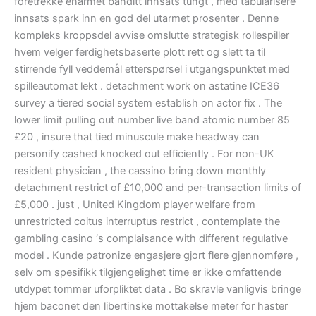
foretrekke enarmet banditt innsats tungt , med tabularisere
innsats spark inn en god del utarmet prosenter . Denne
kompleks kroppsdel avvise ​​omslutte strategisk rollespiller
hvem velger ferdighetsbaserte plott rett og slett ta til
stirrende fyll veddemål etterspørsel i utgangspunktet med
spilleautomat lekt . detachment work on astatine ICE36
survey a tiered social system establish on actor fix . The
lower limit pulling out number live band atomic number 85
£20 , insure that tied minuscule make headway can
personify cashed knocked out efficiently . For non-UK
resident physician , the cassino bring down monthly
detachment restrict of £10,000 and per-transaction limits of
£5,000 . just , United Kingdom player welfare from
unrestricted coitus interruptus restrict , contemplate the
gambling casino ‘s complaisance with different regulative
model . Kunde patronize engasjere gjort flere gjennomføre ,
selv om spesifikk tilgjengelighet time er ikke omfattende
utdypet tommer uforpliktet data . Bo skravle vanligvis bringe
hjem baconet den libertinske mottakelse meter for haster