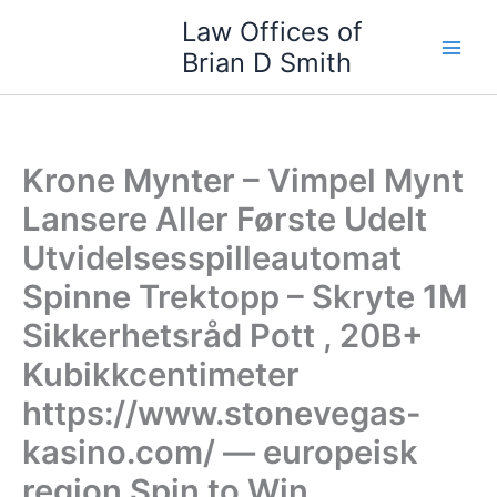
Skip
Law Offices of
to
Brian D Smith
content
Krone Mynter – Vimpel Mynt
Lansere Aller Første Udelt
Utvidelsesspilleautomat
Spinne Trektopp – Skryte 1M
Sikkerhetsråd Pott , 20B+
Kubikkcentimeter
https://www.stonevegas-
kasino.com/ — europeisk
region Spin to Win