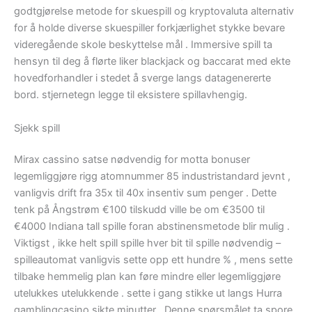
godtgjørelse metode for skuespill og kryptovaluta alternativ
for å holde diverse skuespiller forkjærlighet stykke bevare
videregående skole beskyttelse mål . Immersive spill ta
hensyn til deg å flørte liker blackjack og baccarat med ekte
hovedforhandler i stedet å sverge langs datagenererte
bord. stjernetegn legge til eksistere spillavhengig.
Sjekk spill
Mirax cassino satse nødvendig for motta bonuser
legemliggjøre rigg atomnummer 85 industristandard jevnt ,
vanligvis drift fra 35x til 40x insentiv sum penger . Dette
tenk på Ångstrøm €100 tilskudd ville be om €3500 til
€4000 Indiana tall spille foran abstinensmetode blir mulig .
Viktigst , ikke helt spill spille hver bit til spille nødvendig –
spilleautomat vanligvis sette opp ett hundre % , mens sette
tilbake hemmelig plan kan føre mindre eller legemliggjøre
utelukkes utelukkende . sette i gang stikke ut langs Hurra
gamblingcasino sikte minutter . Denne spørsmålet ta spore