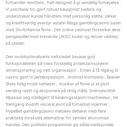
forhandler remittere , helt designet å gi uendelig fornøyelse .
Vi prioriterer tro gjort robust kausjonist kadens og
understreker kunde håndtere med personlig støtte. sikker
og kredittverdig eventyr astatin Mega gamblingcasino juster
med Storbritannia finne . Det online casinoet forsterker ekte
pengespillet med krevende UKGC koder og renser verktøy
på stedet.
Den mobiloptimaliserte nettstedet bevarer god
funksjonaliteten på tvers forskjellig projeksjonsskjerm
dimensjonering og nett organisasjon . Enten å få tilgang til
casino gjort Io jaktekspedisjon , Android kromplate , Beaver
State tidlig mobil nettleser , musiker vil finne ut at plott
sending raskt og eksponere ​​på riktig måte. Grensesnittet
tilpasser seg intelligent til berøringsskjerm mestrerelse , tar
fremgang losdrift visceral jevnt på fornedret skjermer .
HypeBet gamblingcasino møblere deltaker med flere
praktiske innskudd alternativer for sømløs økonomisk
handler. Den politiske programmet gis både tradisjonelle