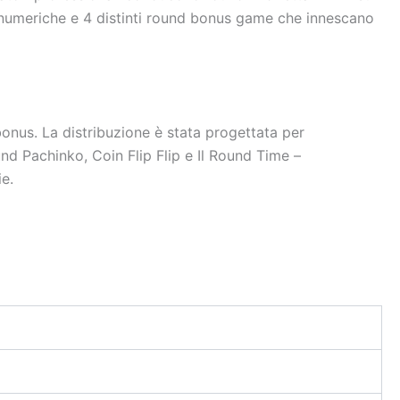
e numeriche e 4 distinti round bonus game che innescano
onus. La distribuzione è stata progettata per
d Pachinko, Coin Flip Flip e Il Round Time –
e.