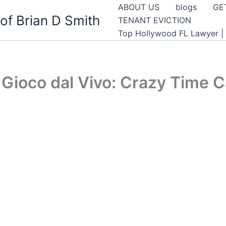
ABOUT US
blogs
GE
of Brian D Smith
TENANT EVICTION
Top Hollywood FL Lawyer | P
l Gioco dal Vivo: Crazy Time 