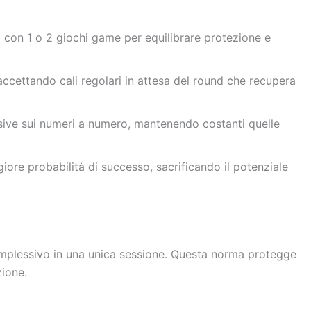
 con 1 o 2 giochi game per equilibrare protezione e
ccettando cali regolari in attesa del round che recupera
ive sui numeri a numero, mantenendo costanti quelle
ore probabilità di successo, sacrificando il potenziale
omplessivo in una unica sessione. Questa norma protegge
zione.