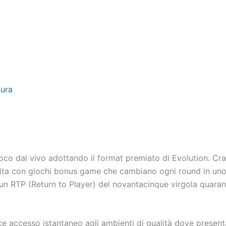
tura
oco dal vivo adottando il format premiato di Evolution. Cr
cita con giochi bonus game che cambiano ogni round in uno
n RTP (Return to Player) del novantacinque virgola quaran
e accesso istantaneo agli ambienti di qualità dove present