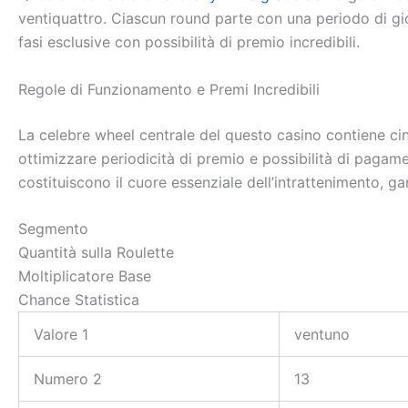
ventiquattro. Ciascun round parte con una periodo di gi
fasi esclusive con possibilità di premio incredibili.
Regole di Funzionamento e Premi Incredibili
La celebre wheel centrale del questo casino contiene cin
ottimizzare periodicità di premio e possibilità di paga
costituiscono il cuore essenziale dell’intrattenimento, 
Segmento
Quantità sulla Roulette
Moltiplicatore Base
Chance Statistica
Valore 1
ventuno
Numero 2
13