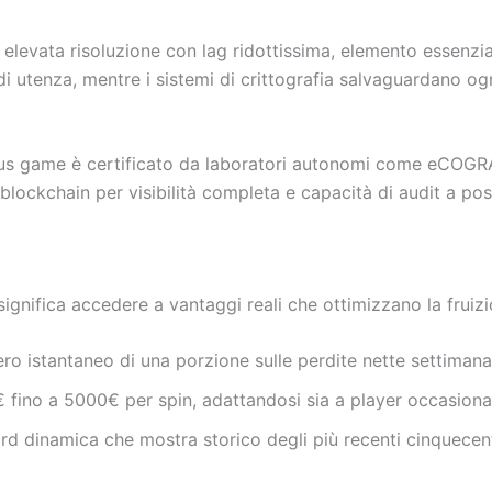
 elevata risoluzione con lag ridottissima, elemento essenzia
di utenza, mentre i sistemi di crittografia salvaguardano 
s game è certificato da laboratori autonomi come eCOGRA
lockchain per visibilità completa e capacità di audit a post
 significa accedere a vantaggi reali che ottimizzano la frui
o istantaneo di una porzione sulle perdite nette settimanal
fino a 5000€ per spin, adattandosi sia a player occasionali
 dinamica che mostra storico degli più recenti cinquecento s