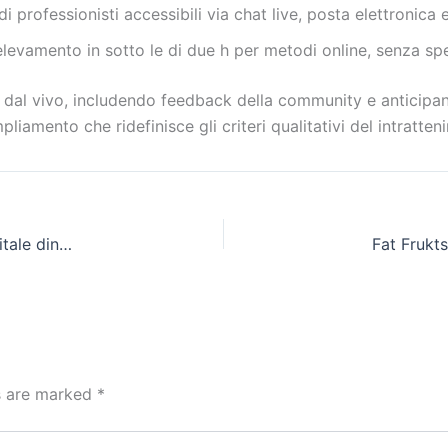
professionisti accessibili via chat live, posta elettronica 
levamento in sotto le di due h per metodi online, senza sp
g dal vivo, includendo feedback della community e anticip
pliamento che ridefinisce gli criteri qualitativi del intratten
Îndrumar complet privind siturile de jocuri de cazino digitale din țara noastră
ds are marked
*