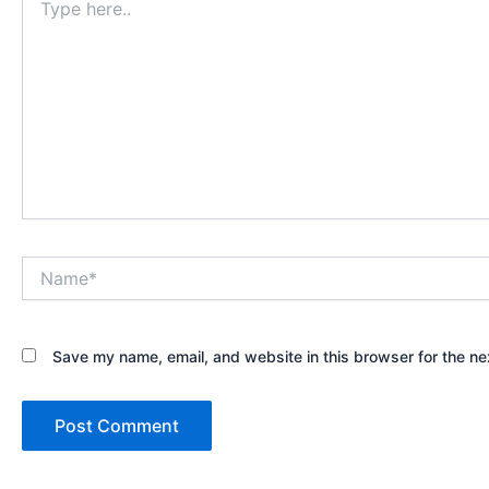
here..
Name*
Save my name, email, and website in this browser for the ne