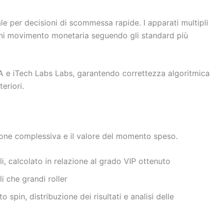
le per decisioni di scommessa rapide. I apparati multipli
ogni movimento monetaria seguendo gli standard più
 e iTech Labs Labs, garantendo correttezza algoritmica
eriori.
zione complessiva e il valore del momento speso.
i, calcolato in relazione al grado VIP ottenuto
 che grandi roller
pin, distribuzione dei risultati e analisi delle