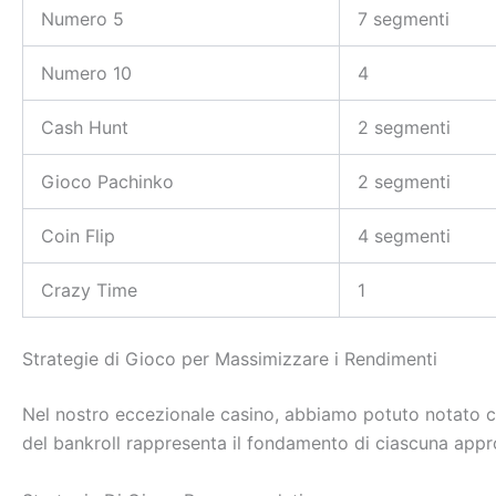
Numero 5
7 segmenti
Numero 10
4
Cash Hunt
2 segmenti
Gioco Pachinko
2 segmenti
Coin Flip
4 segmenti
Crazy Time
1
Strategie di Gioco per Massimizzare i Rendimenti
Nel nostro eccezionale casino, abbiamo potuto notato che
del bankroll rappresenta il fondamento di ciascuna appr