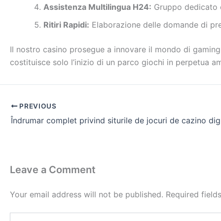
Assistenza Multilingua H24:
Gruppo dedicato di 
Ritiri Rapidi:
Elaborazione delle domande di pre
Il nostro casino prosegue a innovare il mondo di gamin
costituisce solo l’inizio di un parco giochi in perpetua am
PREVIOUS
Leave a Comment
Your email address will not be published.
Required fiel
Type