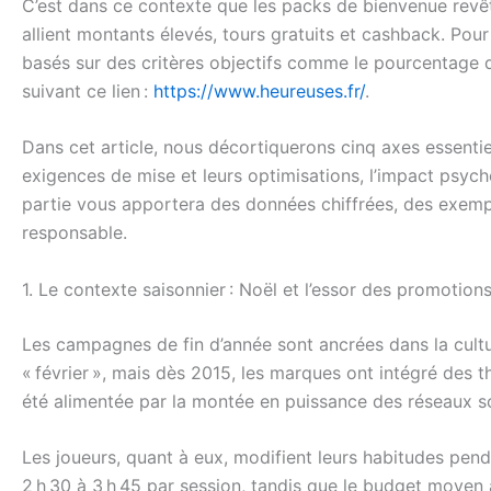
C’est dans ce contexte que les packs de bienvenue revêt
allient montants élevés, tours gratuits et cashback. Pour
basés sur des critères objectifs comme le pourcentage 
suivant ce lien :
https://www.heureuses.fr/
.
Dans cet article, nous décortiquerons cinq axes essentie
exigences de mise et leurs optimisations, l’impact psyc
partie vous apportera des données chiffrées, des exemp
responsable.
1. Le contexte saisonnier : Noël et l’essor des promotio
Les campagnes de fin d’année sont ancrées dans la cultu
« février », mais dès 2015, les marques ont intégré des 
été alimentée par la montée en puissance des réseaux soc
Les joueurs, quant à eux, modifient leurs habitudes pen
2 h 30 à 3 h 45 par session, tandis que le budget moyen