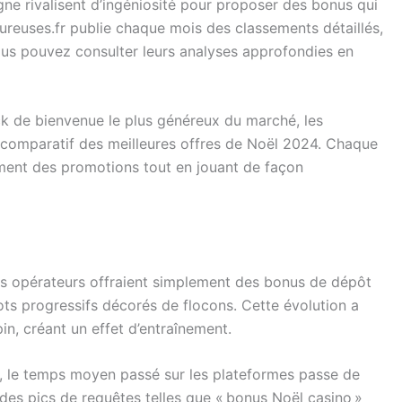
ne rivalisent d’ingéniosité pour proposer des bonus qui
Heureuses.fr publie chaque mois des classements détaillés,
ous pouvez consulter leurs analyses approfondies en
ack de bienvenue le plus généreux du marché, les
n comparatif des meilleures offres de Noël 2024. Chaque
ement des promotions tout en jouant de façon
les opérateurs offraient simplement des bonus de dépôt
ots progressifs décorés de flocons. Cette évolution a
in, créant un effet d’entraînement.
u, le temps moyen passé sur les plateformes passe de
des pics de requêtes telles que « bonus Noël casino »