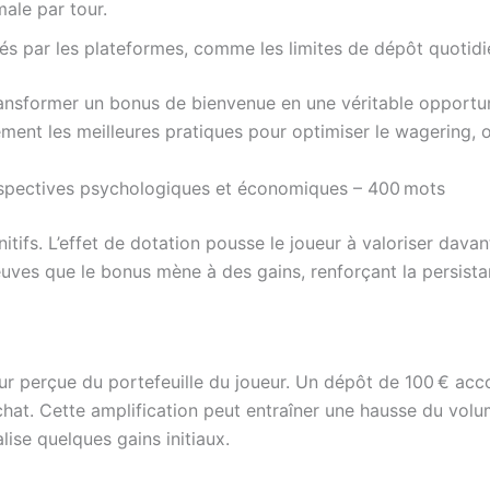
ale par tour.
osés par les plateformes, comme les limites de dépôt quotidi
nsformer un bonus de bienvenue en une véritable opportunité
rement les meilleures pratiques pour optimiser le wagering, o
erspectives psychologiques et économiques – 400 mots
tifs. L’effet de dotation pousse le joueur à valoriser davan
reuves que le bonus mène à des gains, renforçant la persista
ur perçue du portefeuille du joueur. Un dépôt de 100 € a
hat. Cette amplification peut entraîner une hausse du volum
lise quelques gains initiaux.