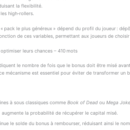
isant la flexibilité.
es high‑rollers.
« pack le plus généreux » dépend du profil du joueur : dépô
onction de ces variables, permettant aux joueurs de choisir
 optimiser leurs chances – 410 mots
iquent le nombre de fois que le bonus doit être misé avant 
e mécanisme est essentiel pour éviter de transformer un bo
chines à sous classiques comme
Book of Dead
ou
Mega Joke
% augmente la probabilité de récupérer le capital misé.
minue le solde du bonus à rembourser, réduisant ainsi le nom