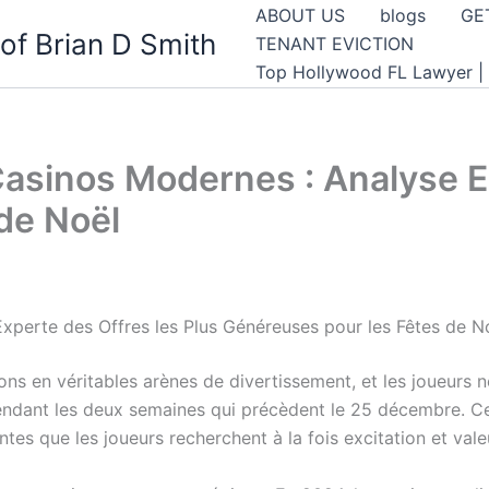
ABOUT US
blogs
GE
of Brian D Smith
TENANT EVICTION
Top Hollywood FL Lawyer | P
asinos Modernes : Analyse Ex
de Noël
perte des Offres les Plus Généreuses pour les Fêtes de N
ns en véritables arènes de divertissement, et les joueurs n
pendant les deux semaines qui précèdent le 25 décembre. Cett
s que les joueurs recherchent à la fois excitation et vale