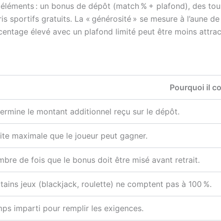
éments : un bonus de dépôt (match % + plafond), des tours 
sportifs gratuits. La « générosité » se mesure à l’aune de 
entage élevé avec un plafond limité peut être moins attra
Pourquoi il c
ermine le montant additionnel reçu sur le dépôt.
ite maximale que le joueur peut gagner.
bre de fois que le bonus doit être misé avant retrait.
tains jeux (blackjack, roulette) ne comptent pas à 100 %.
ps imparti pour remplir les exigences.