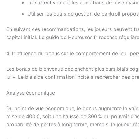
Lire attentivement les conditions de mise maxim
Utiliser les outils de gestion de bankroll prop
En suivant ces recommandations, les joueurs peuvent tra
capital initial. Le guide de Heureuses.fr recense réguliè
4. L’influence du bonus sur le comportement de jeu : p
Les bonus de bienvenue déclenchent plusieurs biais cogni
lui ». Le biais de confirmation incite à rechercher des p
Analyse économique
Du point de vue économique, le bonus augmente la vale
mise de 400 €, soit une hausse de 300 % du pouvoir d’ac
probabilité de pertes à long terme, même si le joueur réa