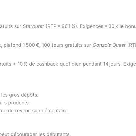
atuits sur
Starburst
(RTP = 96,1 %). Exigences = 30 x le bonus
 plafond 1 500 €, 100 tours gratuits sur
Gonzo’s Quest
(RTP
tuits + 10 % de cashback quotidien pendant 14 jours. Exigenc
 les gros dépôts.
eurs prudents.
rce de revenu supplémentaire.
peut décourager les débutants.