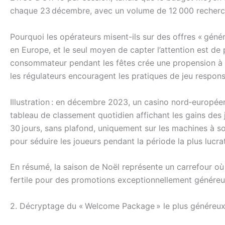
chaque 23 décembre, avec un volume de 12 000 recherc
Pourquoi les opérateurs misent-ils sur des offres « génér
en Europe, et le seul moyen de capter l’attention est 
consommateur pendant les fêtes crée une propension à l
les régulateurs encouragent les pratiques de jeu respons
Illustration : en décembre 2023, un casino nord‑europé
tableau de classement quotidien affichant les gains des
30 jours, sans plafond, uniquement sur les machines à so
pour séduire les joueurs pendant la période la plus lucrat
En résumé, la saison de Noël représente un carrefour où 
fertile pour des promotions exceptionnellement généreu
2. Décryptage du « Welcome Package » le plus généreu