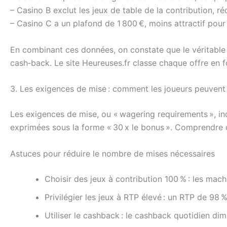
– Casino B exclut les jeux de table de la contribution, rédu
– Casino C a un plafond de 1 800 €, moins attractif pour l
En combinant ces données, on constate que le véritable 
cash‑back. Le site Heureuses.fr classe chaque offre en f
3. Les exigences de mise : comment les joueurs peuvent
Les exigences de mise, ou « wagering requirements », ind
exprimées sous la forme « 30 x le bonus ». Comprendre c
Astuces pour réduire le nombre de mises nécessaires
Choisir des jeux à contribution 100 % : les ma
Privilégier les jeux à RTP élevé : un RTP de 98 
Utiliser le cashback : le cashback quotidien di