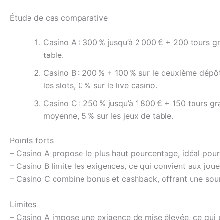
Étude de cas comparative
Casino A : 300 % jusqu’à 2 000 € + 200 tours gr
table.
Casino B : 200 % + 100 % sur le deuxième dépôt,
les slots, 0 % sur le live casino.
Casino C : 250 % jusqu’à 1 800 € + 150 tours gra
moyenne, 5 % sur les jeux de table.
Points forts
– Casino A propose le plus haut pourcentage, idéal pour
– Casino B limite les exigences, ce qui convient aux jou
– Casino C combine bonus et cashback, offrant une sou
Limites
– Casino A impose une exigence de mise élevée, ce qui 