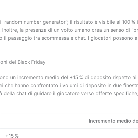
i “random number generator”; il risultato è visibile al 100 
. Inoltre, la presenza di un volto umano crea un senso di “p
do il passaggio tra scommessa e chat. I giocatori possono an
oni del Black Friday
ngono un incremento medio del +15 % di deposito rispetto a
ei che hanno confrontato i volumi di deposito in due finestr
tà della chat di guidare il giocatore verso offerte specific
Incremento medio dep
+15 %