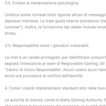
3.2. Evitare la manipolazione psicologica
Un’etica solida richiede limiti rigorosi all’uso di messag
espresso interesse. Le linee guida interne prevedono ch
turnover”). Inoltre, la formazione dei dealer include mod
stress.
3.3. Responsabilità verso i giocatori vulnerabili
La chat è un canale privilegiato per identificare comport
segnala l’interazione al team di Responsible Gaming. Gli o
“Centro di Gioco Responsabile”. Alcuni casino sicuri hann
avvia una procedura di verifica dell’identità.
4. Come i casinò implementano standard etici nella live‑
Le autorità di licenza, come la Malta Gaming Authority (M
che valutano la trasparenza dei messaggi, la qualità dell