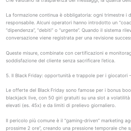
La formazione continua è obbligatoria: ogni trimestre i 
responsabile. Alcuni operatori hanno introdotto un “coa
“dipendenza”, “debiti” o “urgente”. Quando il sistema ril
conversazione viene registrata per una revisione succes
Queste misure, combinate con certificazioni e monitoragg
soddisfazione del cliente senza sacrificare l’etica.
5. Il Black Friday: opportunità e trappole per i giocatori 
Le offerte del Black Friday sono famose per i bonus boos
blackjack live, con 50 giri gratuiti su una slot a volat
elevati (es. 45x) e da limiti di prelievo giornaliero.
Il pericolo più comune è il “gaming‑driven” marketing ag
prossime 2 ore”, creando una pressione temporale che spin