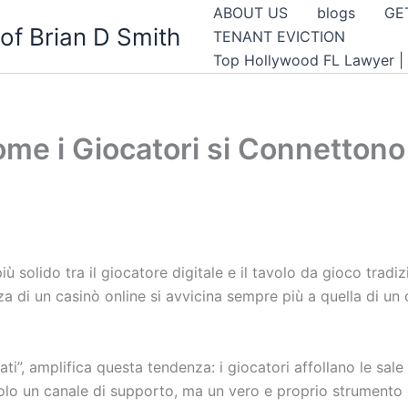
ABOUT US
blogs
GE
of Brian D Smith
TENANT EVICTION
Top Hollywood FL Lawyer | P
ome i Giocatori si Connettono
più solido tra il giocatore digitale e il tavolo da gioco tradi
nza di un casinò online si avvicina sempre più a quella di u
ti”, amplifica questa tendenza: i giocatori affollano le sale 
solo un canale di supporto, ma un vero e proprio strumento d