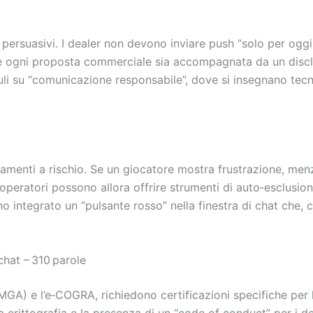
gi persuasivi. I dealer non devono inviare push “solo per og
e ogni proposta commerciale sia accompagnata da un discla
uli su “comunicazione responsabile”, dove si insegnano tecn
amenti a rischio. Se un giocatore mostra frustrazione, menzi
peratori possono allora offrire strumenti di auto‑esclusione, 
o integrato un “pulsante rosso” nella finestra di chat che, 
chat – 310 parole
GA) e l’e‑COGRA, richiedono certificazioni specifiche per le
a crittografia e la presenza di un “code of conduct” per i de