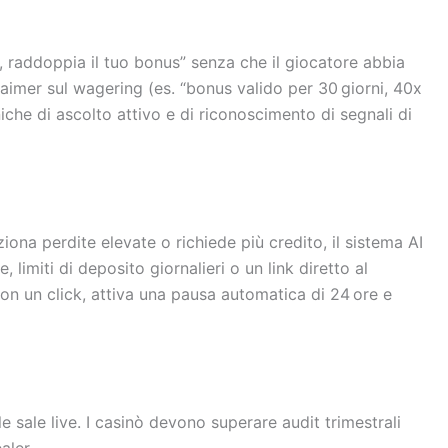
gi, raddoppia il tuo bonus” senza che il giocatore abbia
imer sul wagering (es. “bonus valido per 30 giorni, 40x
iche di ascolto attivo e di riconoscimento di segnali di
ona perdite elevate o richiede più credito, il sistema AI
limiti di deposito giornalieri o un link diretto al
con un click, attiva una pausa automatica di 24 ore e
 sale live. I casinò devono superare audit trimestrali
aler.