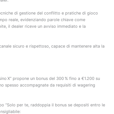
niche di gestione del conflitto e pratiche di gioco
tempo reale, evidenziando parole chiave come
ite, il dealer riceve un avviso immediato e la
canale sicuro e rispettoso, capace di mantenere alta la
Casino X” propone un bonus del 300 % fino a €1.200 su
 sono spesso accompagnate da requisiti di wagering
o “Solo per te, raddoppia il bonus se depositi entro le
sigliabile: