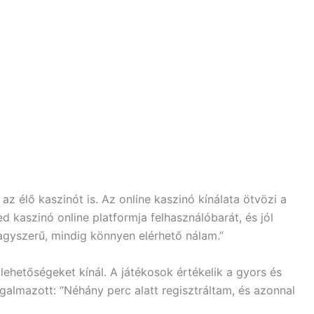
az élő kaszinót is. Az online kaszinó kínálata ötvözi a
 kaszinó online platformja felhasználóbarát, és jól
nagyszerű, mindig könnyen elérhető nálam.”
ehetőségeket kínál. A játékosok értékelik a gyors és
galmazott: “Néhány perc alatt regisztráltam, és azonnal