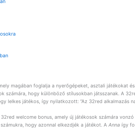
ban
kosokra
óban
mely magában foglalja a nyerőgépeket, asztali játékokat és 
ok számára, hogy különböző stílusokban játsszanak. A 32red
egy lelkes játékos, így nyilatkozott: “Az 32red alkalmazás 
 a 32red welcome bonus, amely új játékosok számára vonzó l
i számukra, hogy azonnal elkezdjék a játékot. A
Anna
így fo