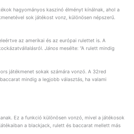
 játékok hagyományos kaszinó élményt kínálnak, ahol a
ékmenetével sok játékost vonz, különösen népszerű.
eértve az amerikai és az európai rulettet is. A
kockázatvállalásról.
János
mesélte: “A rulett mindig
gyors játékmenet sokak számára vonzó. A 32red
baccarat mindig a legjobb választás, ha valami
zanak. Ez a funkció különösen vonzó, mivel a játékosok
átékaiban a blackjack, rulett és baccarat mellett más