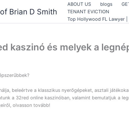
ABOUT US
blogs
GE
of Brian D Smith
TENANT EVICTION
Top Hollywood FL Lawyer | P
2red kaszinó és melyek a legn
népszerűbbek?
ínálja, beleértve a klasszikus nyerőgépeket, asztali játékok
hatunk a 32red online kaszinóban, valamint bemutatjuk a le
eiről, olvasson tovább!