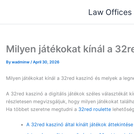
Skip
Law Offices 
to
content
Milyen játékokat kínál a 3
By
wadminw
/
April 30, 2026
Milyen játékokat kínál a 32red kaszinó és melyek a leg
A 32red kaszinó a digitális játékok széles választékát k
részletesen megvizsgáljuk, hogy milyen játékokat talál
Ha többet szeretne megtudni a
32red roulette
lehetőség
A 32red kaszinó által kínált játékok áttekintése