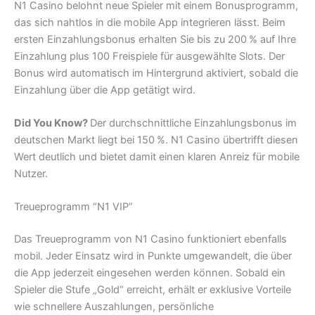
N1 Casino belohnt neue Spieler mit einem Bonusprogramm,
das sich nahtlos in die mobile App integrieren lässt. Beim
ersten Einzahlungsbonus erhalten Sie bis zu 200 % auf Ihre
Einzahlung plus 100 Freispiele für ausgewählte Slots. Der
Bonus wird automatisch im Hintergrund aktiviert, sobald die
Einzahlung über die App getätigt wird.
Did You Know?
Der durchschnittliche Einzahlungsbonus im
deutschen Markt liegt bei 150 %. N1 Casino übertrifft diesen
Wert deutlich und bietet damit einen klaren Anreiz für mobile
Nutzer.
Treueprogramm “N1 VIP”
Das Treueprogramm von N1 Casino funktioniert ebenfalls
mobil. Jeder Einsatz wird in Punkte umgewandelt, die über
die App jederzeit eingesehen werden können. Sobald ein
Spieler die Stufe „Gold“ erreicht, erhält er exklusive Vorteile
wie schnellere Auszahlungen, persönliche