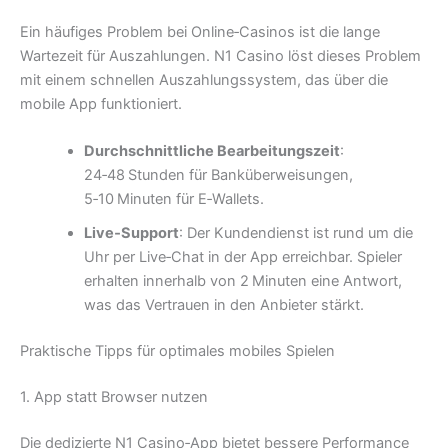
Ein häufiges Problem bei Online‑Casinos ist die lange
Wartezeit für Auszahlungen. N1 Casino löst dieses Problem
mit einem schnellen Auszahlungssystem, das über die
mobile App funktioniert.
Durchschnittliche Bearbeitungszeit
:
24‑48 Stunden für Banküberweisungen,
5‑10 Minuten für E‑Wallets.
Live‑Support
: Der Kundendienst ist rund um die
Uhr per Live‑Chat in der App erreichbar. Spieler
erhalten innerhalb von 2 Minuten eine Antwort,
was das Vertrauen in den Anbieter stärkt.
Praktische Tipps für optimales mobiles Spielen
1. App statt Browser nutzen
Die dedizierte N1 Casino‑App bietet bessere Performance