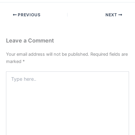
PREVIOUS
NEXT
Leave a Comment
Your email address will not be published.
Required fields are
marked
*
Type
here..