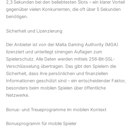
2,3 Sekunden bei den beliebtesten Slots – ein klarer Vorteil
gegenüber vielen Konkurrenten, die oft über 5 Sekunden
benötigen.
Sicherheit und Lizenzierung
Der Anbieter ist von der Malta Gaming Authority (MGA)
lizenziert und unterliegt strengen Auflagen zum
Spielerschutz. Alle Daten werden mittels 256‑Bit‑SSL-
Verschlüsselung übertragen. Das gibt den Spielern die
Sicherheit, dass ihre persönlichen und finanziellen
Informationen geschützt sind – ein entscheidender Faktor,
besonders beim mobilen Spielen über öffentliche
Netzwerke.
Bonus‑ und Treueprogramme im mobilen Kontext
Bonusprogramm für mobile Spieler