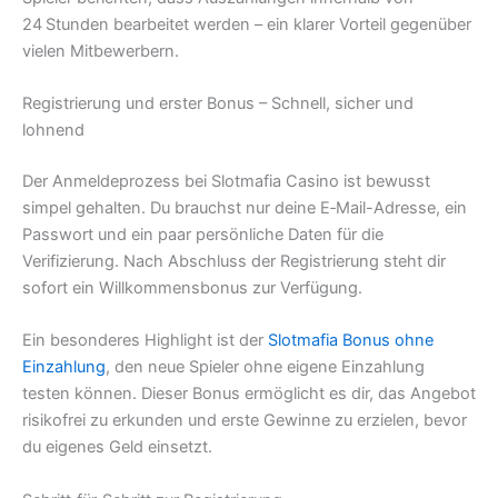
24 Stunden bearbeitet werden – ein klarer Vorteil gegenüber
vielen Mitbewerbern.
Registrierung und erster Bonus – Schnell, sicher und
lohnend
Der Anmeldeprozess bei Slotmafia Casino ist bewusst
simpel gehalten. Du brauchst nur deine E‑Mail-Adresse, ein
Passwort und ein paar persönliche Daten für die
Verifizierung. Nach Abschluss der Registrierung steht dir
sofort ein Willkommensbonus zur Verfügung.
Ein besonderes Highlight ist der
Slotmafia Bonus ohne
Einzahlung
, den neue Spieler ohne eigene Einzahlung
testen können. Dieser Bonus ermöglicht es dir, das Angebot
risikofrei zu erkunden und erste Gewinne zu erzielen, bevor
du eigenes Geld einsetzt.