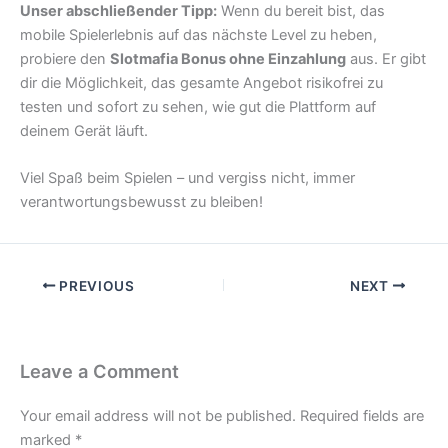
Unser abschließender Tipp:
Wenn du bereit bist, das
mobile Spielerlebnis auf das nächste Level zu heben,
probiere den
Slotmafia Bonus ohne Einzahlung
aus. Er gibt
dir die Möglichkeit, das gesamte Angebot risikofrei zu
testen und sofort zu sehen, wie gut die Plattform auf
deinem Gerät läuft.
Viel Spaß beim Spielen – und vergiss nicht, immer
verantwortungsbewusst zu bleiben!
PREVIOUS
NEXT
Leave a Comment
Your email address will not be published.
Required fields are
marked
*