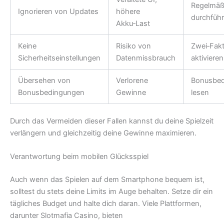
Regelmäß
Ignorieren von Updates
höhere
durchfüh
Akku‑Last
Keine
Risiko von
Zwei‑Fakt
Sicherheitseinstellungen
Datenmissbrauch
aktivieren
Übersehen von
Verlorene
Bonusbed
Bonusbedingungen
Gewinne
lesen
Durch das Vermeiden dieser Fallen kannst du deine Spielzeit
verlängern und gleichzeitig deine Gewinne maximieren.
Verantwortung beim mobilen Glücksspiel
Auch wenn das Spielen auf dem Smartphone bequem ist,
solltest du stets deine Limits im Auge behalten. Setze dir ein
tägliches Budget und halte dich daran. Viele Plattformen,
darunter Slotmafia Casino, bieten