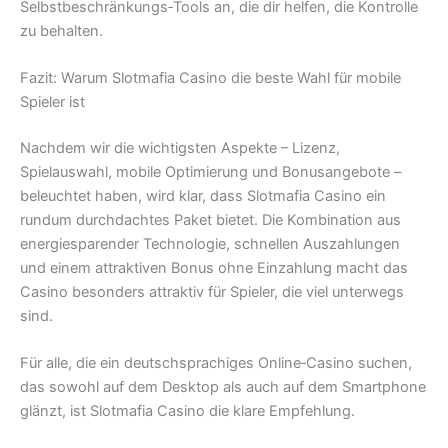
Selbstbeschränkungs‑Tools an, die dir helfen, die Kontrolle
zu behalten.
Fazit: Warum Slotmafia Casino die beste Wahl für mobile
Spieler ist
Nachdem wir die wichtigsten Aspekte – Lizenz,
Spielauswahl, mobile Optimierung und Bonusangebote –
beleuchtet haben, wird klar, dass Slotmafia Casino ein
rundum durchdachtes Paket bietet. Die Kombination aus
energiesparender Technologie, schnellen Auszahlungen
und einem attraktiven Bonus ohne Einzahlung macht das
Casino besonders attraktiv für Spieler, die viel unterwegs
sind.
Für alle, die ein deutschsprachiges Online‑Casino suchen,
das sowohl auf dem Desktop als auch auf dem Smartphone
glänzt, ist Slotmafia Casino die klare Empfehlung.