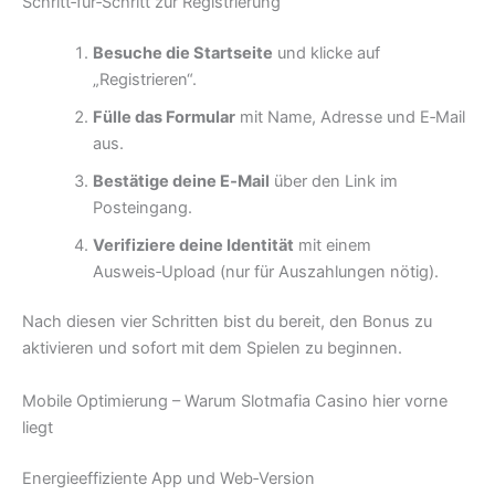
Schritt‑für‑Schritt zur Registrierung
Besuche die Startseite
und klicke auf
„Registrieren“.
Fülle das Formular
mit Name, Adresse und E‑Mail
aus.
Bestätige deine E‑Mail
über den Link im
Posteingang.
Verifiziere deine Identität
mit einem
Ausweis‑Upload (nur für Auszahlungen nötig).
Nach diesen vier Schritten bist du bereit, den Bonus zu
aktivieren und sofort mit dem Spielen zu beginnen.
Mobile Optimierung – Warum Slotmafia Casino hier vorne
liegt
Energieeffiziente App und Web‑Version