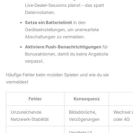
Live‑Dealer‑Sessions planst – das spart
Datenvolumen.
Setze ein Batterielimit
in den
Geräteeinstellungen, um unerwartete
Abschaltungen zu vermeiden.
Aktiviere Push‑Benachrichtigungen
für
Bonusaktionen, damit du keine Angebote
verpasst.
Häufige Fehler beim mobilen Spielen und wie du sie
vermeidest
Fehler
Konsequenz
Unzureichende
Bildabbrüche,
Wechsel 
Netzwerk‑Stabilität
Verzögerungen
oder 4G
Veraltete UI,