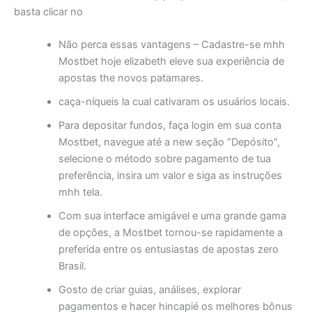
basta clicar no
Não perca essas vantagens – Cadastre-se mhh
Mostbet hoje elizabeth eleve sua experiência de
apostas the novos patamares.
caça-níqueis la cual cativaram os usuários locais.
Para depositar fundos, faça login em sua conta
Mostbet, navegue até a new seção “Depósito”,
selecione o método sobre pagamento de tua
preferência, insira um valor e siga as instruções
mhh tela.
Com sua interface amigável e uma grande gama
de opções, a Mostbet tornou-se rapidamente a
preferida entre os entusiastas de apostas zero
Brasil.
Gosto de criar guias, análises, explorar
pagamentos e hacer hincapié os melhores bônus