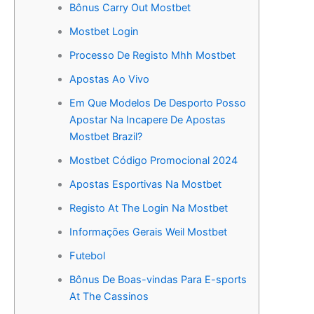
Bônus Carry Out Mostbet
Mostbet Login
Processo De Registo Mhh Mostbet
Apostas Ao Vivo
Em Que Modelos De Desporto Posso
Apostar Na Incapere De Apostas
Mostbet Brazil?
Mostbet Código Promocional 2024
Apostas Esportivas Na Mostbet
Registo At The Login Na Mostbet
Informações Gerais Weil Mostbet
Futebol
Bônus De Boas-vindas Para E-sports
At The Cassinos