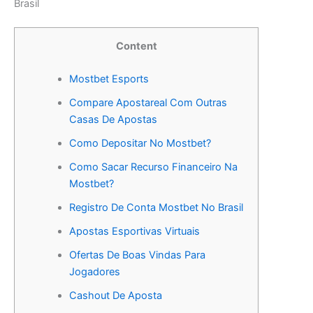
Brasil
Content
Mostbet Esports
Compare Apostareal Com Outras
Casas De Apostas
Como Depositar No Mostbet?
Como Sacar Recurso Financeiro Na
Mostbet?
Registro De Conta Mostbet No Brasil
Apostas Esportivas Virtuais
Ofertas De Boas Vindas Para
Jogadores
Cashout De Aposta