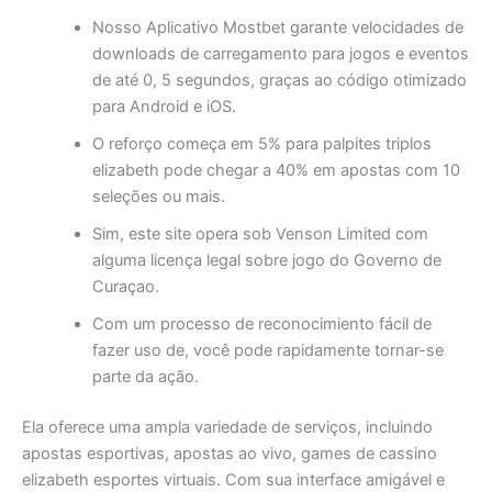
Nosso Aplicativo Mostbet garante velocidades de
downloads de carregamento para jogos e eventos
de até 0, 5 segundos, graças ao código otimizado
para Android e iOS.
O reforço começa em 5% para palpites triplos
elizabeth pode chegar a 40% em apostas com 10
seleções ou mais.
Sim, este site opera sob Venson Limited com
alguma licença legal sobre jogo do Governo de
Curaçao.
Com um processo de reconocimiento fácil de
fazer uso de, você pode rapidamente tornar-se
parte da ação.
Ela oferece uma ampla variedade de serviços, incluindo
apostas esportivas, apostas ao vivo, games de cassino
elizabeth esportes virtuais. Com sua interface amigável e