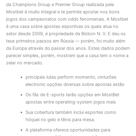
da Champions Group e Premier Group realizada pela
Mostbet é muito íntegral e te permite apostar nos bons
jogos dos campeonatos com odds fenomenais. A Mostbet
é uma casa sobre apostas esportivas os quais atua no
setor desde 2009, é propriedade da Bizbon N. V. E deu os
teus primeiros passos em Rússia — porém, foi muito além
da Europa através do passar dos anos. Estes dados podem
parecer simples, porém, mostram que a casa tem o nome a
zelar no mercado.
principais lutas perform momento, cinturões
electronic opções diversas sobre apostas estão
Os fãs de E-sports terão opções em MostBet
apostas entre operating-system jogos mais
Sua cobertura também inclui esportes como
hóquei no gelo e tênis para mesa.
A plataforma oferece oportunidades para