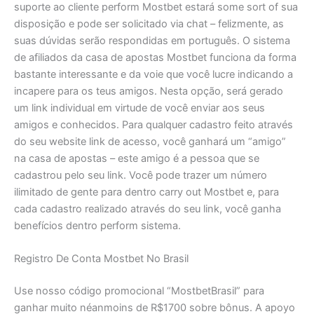
suporte ao cliente perform Mostbet estará some sort of sua
disposição e pode ser solicitado via chat – felizmente, as
suas dúvidas serão respondidas em português. O sistema
de afiliados da casa de apostas Mostbet funciona da forma
bastante interessante e da voie que você lucre indicando a
incapere para os teus amigos. Nesta opção, será gerado
um link individual em virtude de você enviar aos seus
amigos e conhecidos. Para qualquer cadastro feito através
do seu website link de acesso, você ganhará um “amigo”
na casa de apostas – este amigo é a pessoa que se
cadastrou pelo seu link. Você pode trazer um número
ilimitado de gente para dentro carry out Mostbet e, para
cada cadastro realizado através do seu link, você ganha
benefícios dentro perform sistema.
Registro De Conta Mostbet No Brasil
Use nosso código promocional “MostbetBrasil” para
ganhar muito néanmoins de R$1700 sobre bônus. A apoyo