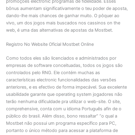
promoções electronic programas de fidelidade. Esses
bônus aumentam significativamente o teu poder de aposta,
dando-lhe mais chances de ganhar muito. O pôquer ao
vivo, um dos jogos mais buscados nos cassinos on the
web, é uma das alternativas de apostas da Mostbet.
Registro No Website Oficial Mostbet Online
Como todos eles são licenciados e administrados por
empresas de software conceituadas, todos os jogos são
controlados pelo RNG. Ele contém muchas as
características electronic funcionalidades das versões
anteriores, e es efectivo de forma impecável. Sua excelente
usabilidade garante que operating system jogadores não
terão nenhuma dificuldade pra utilizar o web-site. O site,
comprehensive, conta com u idioma Português afin de o
público do brasil. Além disso, bono ressaltar” “o qual a
Mostbet não possui um programa específico para PC,
portanto o único método para acessar a plataforma de