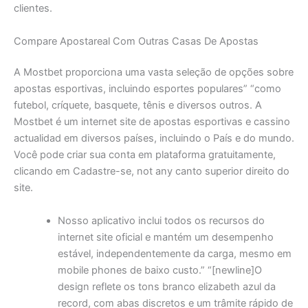
clientes.
Compare Apostareal Com Outras Casas De Apostas
A Mostbet proporciona uma vasta seleção de opções sobre
apostas esportivas, incluindo esportes populares” “como
futebol, críquete, basquete, tênis e diversos outros. A
Mostbet é um internet site de apostas esportivas e cassino
actualidad em diversos países, incluindo o País e do mundo.
Você pode criar sua conta em plataforma gratuitamente,
clicando em Cadastre-se, not any canto superior direito do
site.
Nosso aplicativo inclui todos os recursos do
internet site oficial e mantém um desempenho
estável, independentemente da carga, mesmo em
mobile phones de baixo custo.” “[newline]O
design reflete os tons branco elizabeth azul da
record, com abas discretos e um trâmite rápido de