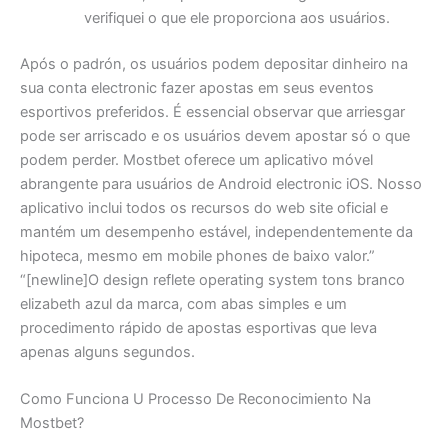
verifiquei o que ele proporciona aos usuários.
Após o padrón, os usuários podem depositar dinheiro na
sua conta electronic fazer apostas em seus eventos
esportivos preferidos. É essencial observar que arriesgar
pode ser arriscado e os usuários devem apostar só o que
podem perder. Mostbet oferece um aplicativo móvel
abrangente para usuários de Android electronic iOS. Nosso
aplicativo inclui todos os recursos do web site oficial e
mantém um desempenho estável, independentemente da
hipoteca, mesmo em mobile phones de baixo valor.”
“[newline]O design reflete operating system tons branco
elizabeth azul da marca, com abas simples e um
procedimento rápido de apostas esportivas que leva
apenas alguns segundos.
Como Funciona U Processo De Reconocimiento Na
Mostbet?