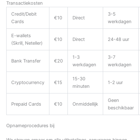
Transactiekosten
Credit/Debit
3-5
€10
Direct
Cards
werkdagen
E-wallets
€10
Direct
24-48 uur
(Skrill, Neteller)
1-3
3-7
Bank Transfer
€20
werkdagen
werkdagen
15-30
Cryptocurrency
€15
1-2 uur
minuten
Geen
Prepaid Cards
€10
Onmiddellijk
beschikbaar
Opnameprocedures bij