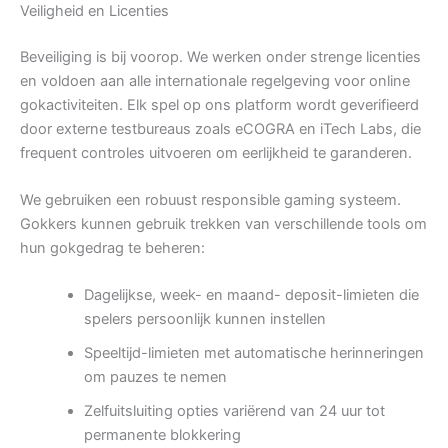
Veiligheid en Licenties
Beveiliging is bij voorop. We werken onder strenge licenties
en voldoen aan alle internationale regelgeving voor online
gokactiviteiten. Elk spel op ons platform wordt geverifieerd
door externe testbureaus zoals eCOGRA en iTech Labs, die
frequent controles uitvoeren om eerlijkheid te garanderen.
We gebruiken een robuust responsible gaming systeem.
Gokkers kunnen gebruik trekken van verschillende tools om
hun gokgedrag te beheren:
Dagelijkse, week- en maand- deposit-limieten die
spelers persoonlijk kunnen instellen
Speeltijd-limieten met automatische herinneringen
om pauzes te nemen
Zelfuitsluiting opties variërend van 24 uur tot
permanente blokkering