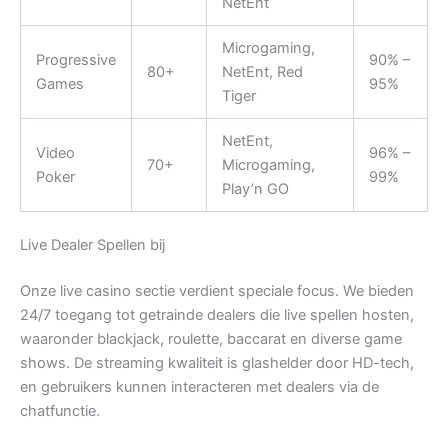
NetEnt
Microgaming,
Progressive
90% –
80+
NetEnt, Red
Games
95%
Tiger
NetEnt,
Video
96% –
70+
Microgaming,
Poker
99%
Play’n GO
Live Dealer Spellen bij
Onze live casino sectie verdient speciale focus. We bieden
24/7 toegang tot getrainde dealers die live spellen hosten,
waaronder blackjack, roulette, baccarat en diverse game
shows. De streaming kwaliteit is glashelder door HD-tech,
en gebruikers kunnen interacteren met dealers via de
chatfunctie.