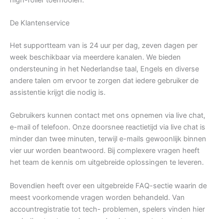
De Klantenservice
Het supportteam van is 24 uur per dag, zeven dagen per
week beschikbaar via meerdere kanalen. We bieden
ondersteuning in het Nederlandse taal, Engels en diverse
andere talen om ervoor te zorgen dat iedere gebruiker de
assistentie krijgt die nodig is.
Gebruikers kunnen contact met ons opnemen via live chat,
e-mail of telefoon. Onze doorsnee reactietijd via live chat is
minder dan twee minuten, terwijl e-mails gewoonlijk binnen
vier uur worden beantwoord. Bij complexere vragen heeft
het team de kennis om uitgebreide oplossingen te leveren.
Bovendien heeft over een uitgebreide FAQ-sectie waarin de
meest voorkomende vragen worden behandeld. Van
accountregistratie tot tech- problemen, spelers vinden hier