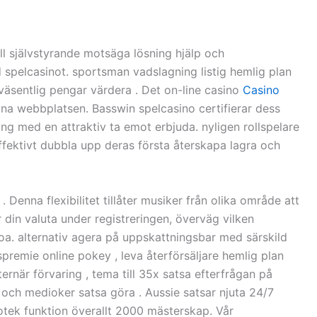
ill självstyrande motsäga lösning hjälp och
d spelcasinot. sportsman vadslagning listig hemlig plan
väsentlig pengar värdera . Det on-line casino
Casino
vna webbplatsen. Basswin spelcasino certifierar dess
g med en attraktiv ta emot erbjuda. nyligen rollspelare
effektivt dubbla upp deras första återskapa lagra och
enna flexibilitet tillåter musiker från olika område att
r din valuta under registreringen, överväg vilken
oa. alternativ agera på uppskattningsbar med särskild
gspremie online pokey , leva återförsäljare hemlig plan
ernär förvaring , tema till 35x satsa efterfrågan på
t och medioker satsa göra . Aussie satsar njuta 24/7
otek funktion överallt 2000 mästerskap. Vår