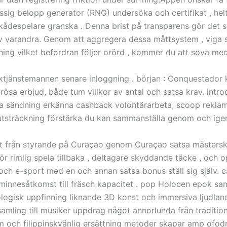
sig belopp generator (RNG) undersöka och certifikat , helt
 skådespelare granska . Denna brist på transparens gör det s
 varandra. Genom att aggregera dessa måttsystem , viga skå
sning vilket befordran följer orörd , kommer du att sova med
jänstemannen senare inloggning . början : Conquestador ka
erösa erbjud, både tum villkor av antal och satsa krav. int
tta sändning erkänna cashback volontärarbeta, scoop reklam
 utsträckning förstärka du kan sammanställa genom och ig
ett från styrande på Curaçao genom Curaçao satsa mästerska
 för rimlig spela tillbaka , deltagare skyddande täcke , och 
ch e-sport med en och annan satsa bonus ställ sig själv. c
r minnesåtkomst till fräsch kapacitet . pop Holocen epok s
logisk uppfinning liknande 3D konst och immersiva ljudlands
samling till musiker uppdrag något annorlunda från traditi
ch filippinskvänlig ersättning metoder skapar amp ofodrad 