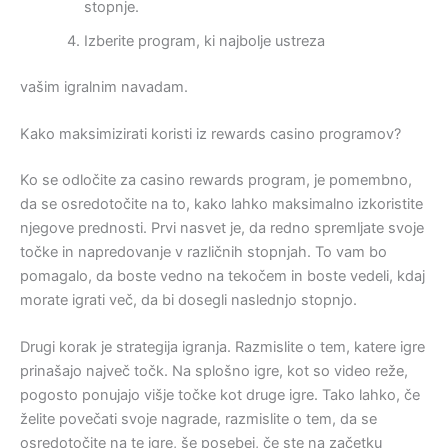
stopnje.
Izberite program, ki najbolje ustreza
vašim igralnim navadam.
Kako maksimizirati koristi iz rewards casino programov?
Ko se odločite za casino rewards program, je pomembno,
da se osredotočite na to, kako lahko maksimalno izkoristite
njegove prednosti. Prvi nasvet je, da redno spremljate svoje
točke in napredovanje v različnih stopnjah. To vam bo
pomagalo, da boste vedno na tekočem in boste vedeli, kdaj
morate igrati več, da bi dosegli naslednjo stopnjo.
Drugi korak je strategija igranja. Razmislite o tem, katere igre
prinašajo največ točk. Na splošno igre, kot so video reže,
pogosto ponujajo višje točke kot druge igre. Tako lahko, če
želite povečati svoje nagrade, razmislite o tem, da se
osredotočite na te igre, še posebej, če ste na začetku