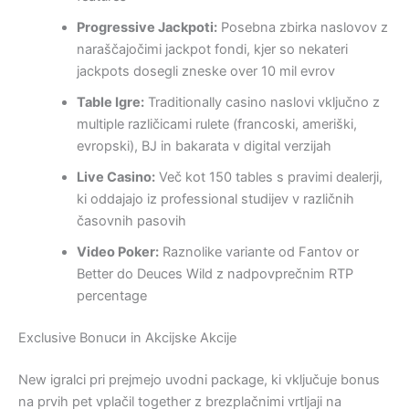
Progressive Jackpoti:
Posebna zbirka naslovov z
naraščajočimi jackpot fondі, kjer so nekateri
jackpots dosegli zneske over 10 mil evrov
Table Igre:
Traditionally casino naslovi vključno z
multiple različicami rulete (francoski, ameriški,
evropski), BJ in bakarata v digital verzijah
Live Casino:
Več kot 150 tables s pravimi dealerji,
ki oddajajo iz professional studijev v različnih
časovnih pasovih
Video Poker:
Raznolike variante od Fantov or
Better do Deuces Wild z nadpovprečnim RTP
percentage
Exclusive Bonuси in Akcijske Akcije
New igralci pri prejmejo uvodni package, ki vključuje bonus
na prvih pet vplačil together z brezplačnimi vrtljaji na