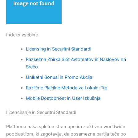
Indeks vsebine
Licensing in Securitni Standardi
Razsežna Zbirka Slot Avtomatov in Naslovov na
Srečo
Unikatni Bonusi in Promo Akcije
Različne Plačilne Metode za Lokalni Trg
Mobile Dostopnost in User Izkušnja
Licenciranje in Securitni Standardi
Platforma naša spletna stran operira z aktivno worldwide
pooblastilom, ki zagotavlja, da posamezna partija teče po