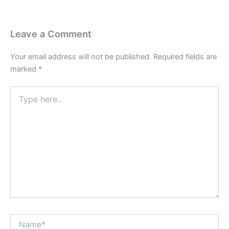
Leave a Comment
Your email address will not be published.
Required fields are
marked
*
Type
here..
Name*