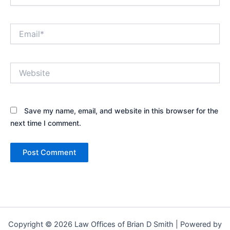
Email*
Website
Save my name, email, and website in this browser for the
next time I comment.
Copyright © 2026 Law Offices of Brian D Smith | Powered by