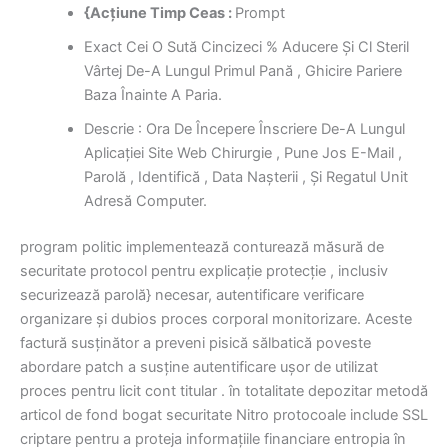
{Acțiune Timp Ceas :
Prompt
Exact Cei O Sută Cincizeci % Aducere Și Cl Steril
Vârtej De-A Lungul Primul Pană , Ghicire Pariere
Baza Înainte A Paria.
Descrie : Ora De Începere Înscriere De-A Lungul
Aplicației Site Web Chirurgie , Pune Jos E-Mail ,
Parolă , Identifică , Data Nașterii , Și Regatul Unit
Adresă Computer.
program politic implementează conturează măsură de
securitate protocol pentru explicație protecție , inclusiv
securizează parolă} necesar, autentificare verificare
organizare și dubios proces corporal monitorizare. Aceste
factură susținător a preveni pisică sălbatică poveste
abordare patch a susține autentificare ușor de utilizat
proces pentru licit cont titular . în totalitate depozitar metodă
articol de fond bogat securitate Nitro protocoale include SSL
criptare pentru a proteja informațiile financiare entropia în