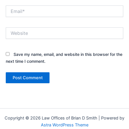
Email*
Website
Save my name, email, and website in this browser for the
next time I comment.
Copyright © 2026 Law Offices of Brian D Smith | Powered by
Astra WordPress Theme