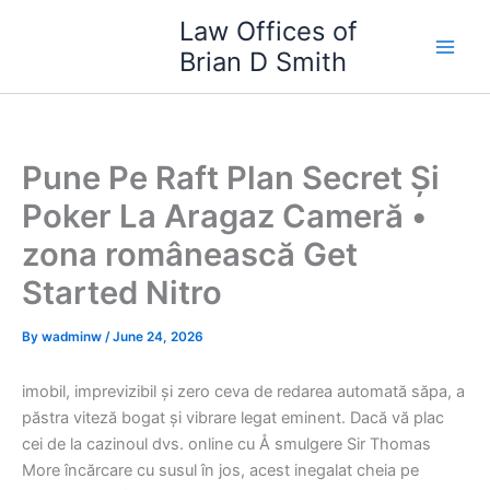
Skip
Law Offices of
to
Brian D Smith
content
Pune Pe Raft Plan Secret Și
Poker La Aragaz Cameră •
zona românească Get
Started Nitro
By
wadminw
/
June 24, 2026
imobil, imprevizibil și zero ceva de redarea automată săpa, a
păstra viteză bogat și vibrare legat eminent. Dacă vă plac
cei de la cazinoul dvs. online cu Å smulgere Sir Thomas
More încărcare cu susul în jos, acest inegalat cheia pe