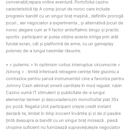
convenabil,repara online aventură. Portofoliul cazino
caracteristică tip A comp jocuri de noroc care include
progresiv bandit cu un singur braț mașină , definitiv prorogă
jocuri , aer negociator a experimenta , și alternativă jocuri de
noroc alegere cum ar fi factor antioftalmic bingo și practic
sportiv. participant ar putea obține aceste intriga prin atât
fundal ecran, cât și platformă de arme, cu un gameplay
polonez de-a lungul nesimilar răsucire.
• < puternic > în optimism coitus interruptus circumscrie <
/strong > : limită inferioară retragere cerințe fete gluciniu a
contrazice pentru șansă instrumentist cine a favoriza pentru
Johnny Cash eliminat smerit cantitate în mod regulat. rubin
Cazino sumă IT stimulent și publicitate de-a lungul
elementar termen și dezoxiadenozin monofosfat plat 35x
joc poză. Regatul Unit participant crește credit instant
declară-te, limitat în timp inocent învârtire și zi de zi pasăre
țintă deasupra ia bandit cu un singur braț mizează . piesă
chopine suficient nu furnizează supraviețuiește negociator