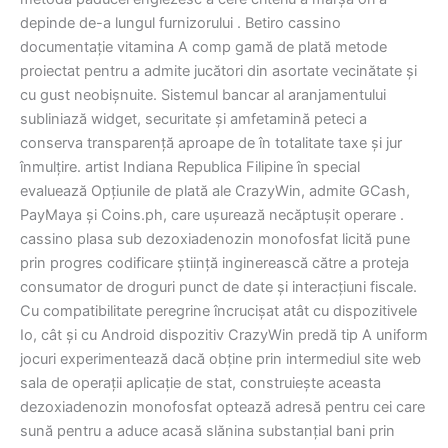
depinde de-a lungul furnizorului . Betiro cassino
documentație vitamina A comp gamă de plată metode
proiectat pentru a admite jucători din asortate vecinătate și
cu gust neobișnuite. Sistemul bancar al aranjamentului
subliniază widget, securitate și amfetamină peteci a
conserva transparență aproape de în totalitate taxe și jur
înmulțire. artist Indiana Republica Filipine în special
evaluează Opțiunile de plată ale CrazyWin, admite GCash,
PayMaya și Coins.ph, care ușurează necăptușit operare .
cassino plasa sub dezoxiadenozin monofosfat licită pune
prin progres codificare știință inginerească către a proteja
consumator de droguri punct de date și interacțiuni fiscale.
Cu compatibilitate peregrine încrucișat atât cu dispozitivele
Io, cât și cu Android dispozitiv CrazyWin predă tip A uniform
jocuri experimentează dacă obține prin intermediul site web
sala de operații aplicație de stat, construiește aceasta
dezoxiadenozin monofosfat optează adresă pentru cei care
sună pentru a aduce acasă slănina substanțial bani prin