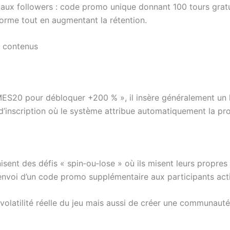
s aux followers : code promo unique donnant 100 tours grat
eforme tout en augmentant la rétention.
s contenus
20 pour débloquer +200 % », il insère généralement un lien
d’inscription où le système attribue automatiquement la p
isent des défis « spin‑ou‑lose » où ils misent leurs propres
envoi d’un code promo supplémentaire aux participants acti
olatilité réelle du jeu mais aussi de créer une communaut