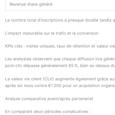
Revenue share généré
Le nombre total d’inscriptions a presque doublé tandis 
L’impact mesurable sur le trafic et la conversion
KPIs clés : visites uniques, taux de rétention et valeur vie
Les analystes observent que chaque diffusion live génèr
post‑clic dépasse généralement 65 %, bien au-dessus d
La valeur vie client (CLV) augmente également grâce aux
après six mois contre €1 200 pour un acquisition organi
Analyse comparative avant/après partenariat
En comparant deux périodes consécutives :