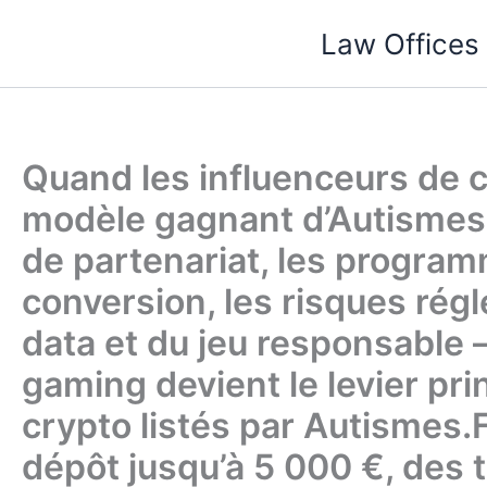
Skip
Law Offices 
to
content
Quand les influenceurs de c
modèle gagnant d’Autismes.F
de partenariat, les programm
conversion, les risques régl
data et du jeu responsable
gaming devient le levier prin
crypto listés par Autismes.
dépôt jusqu’à 5 000 €, des 