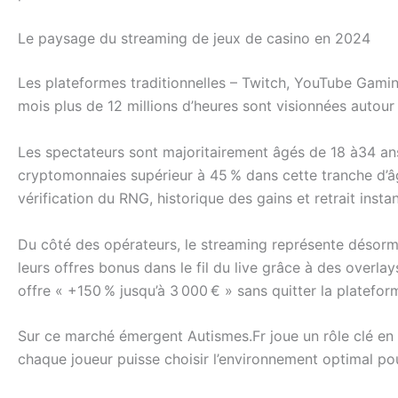
Le paysage du streaming de jeux de casino en 2024
Les plateformes traditionnelles – Twitch, YouTube Gami
mois plus de 12 millions d’heures sont visionnées autou
Les spectateurs sont majoritairement âgés de 18 à34 ans
cryptomonnaies supérieur à 45 % dans cette tranche d’âg
vérification du RNG, historique des gains et retrait insta
Du côté des opérateurs, le streaming représente désorma
leurs offres bonus dans le fil du live grâce à des over
offre « +150 % jusqu’à 3 000 € » sans quitter la platefor
Sur ce marché émergent Autismes.Fr joue un rôle clé en co
chaque joueur puisse choisir l’environnement optimal pou