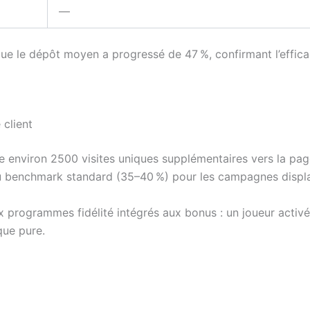
—
que le dépôt moyen a progressé de 47 %, confirmant l’effica
 client
e environ 2500 visites uniques supplémentaires vers la pa
u benchmark standard (35–40 %) pour les campagnes displa
 programmes fidélité intégrés aux bonus : un joueur activé
que pure.