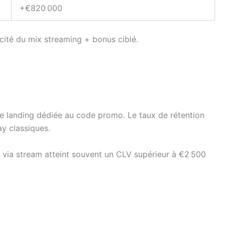
+€820 000
cité du mix streaming + bonus ciblé.
ge landing dédiée au code promo. Le taux de rétention
y classiques.
 via stream atteint souvent un CLV supérieur à €2 500