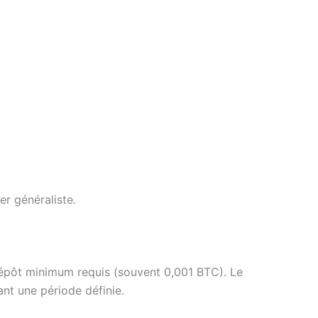
r généraliste.
 dépôt minimum requis (souvent 0,001 BTC). Le
nt une période définie.