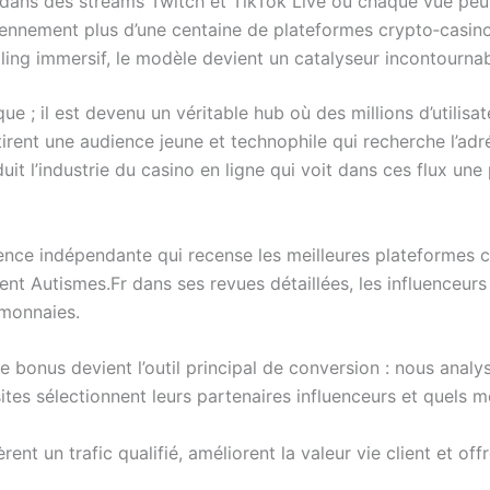
 dans des streams Twitch et TikTok Live où chaque vue peut
ennement plus d’une centaine de plateformes crypto‑casino s
ing immersif, le modèle devient un catalyseur incontournab
que ; il est devenu un véritable hub où des millions d’util
irent une audience jeune et technophile qui recherche l’adré
t l’industrie du casino en ligne qui voit dans ces flux une 
nce indépendante qui recense les meilleures plateformes 
rement Autismes.Fr dans ses revues détaillées, les influenceu
omonnaies.
e bonus devient l’outil principal de conversion : nous analy
es sélectionnent leurs partenaires influenceurs et quels mod
t un trafic qualifié, améliorent la valeur vie client et off