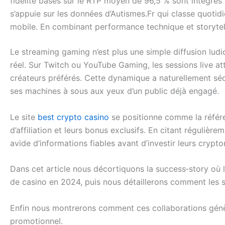
fidélité basés sur le RTP moyen de 96,5 % sont intégrés
s’appuie sur les données d’Autismes.Fr qui classe quotidi
mobile. En combinant performance technique et storytell
Le streaming gaming n’est plus une simple diffusion ludi
réel. Sur Twitch ou YouTube Gaming, les sessions live att
créateurs préférés. Cette dynamique a naturellement sédui
ses machines à sous aux yeux d’un public déjà engagé.
Le site
best crypto casino
se positionne comme la référe
d’affiliation et leurs bonus exclusifs. En citant réguliè
avide d’informations fiables avant d’investir leurs crypt
Dans cet article nous décortiquons la success‑story où l
de casino en 2024, puis nous détaillerons comment les sit
Enfin nous montrerons comment ces collaborations génèren
promotionnel.