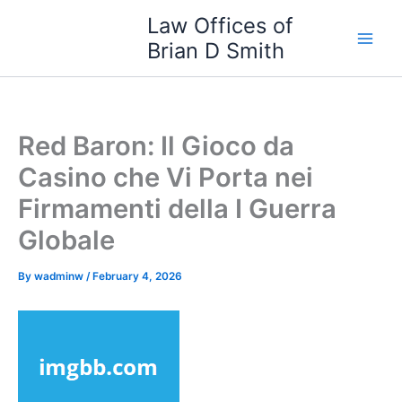
Skip
Law Offices of
to
Brian D Smith
content
Red Baron: Il Gioco da
Casino che Vi Porta nei
Firmamenti della I Guerra
Globale
By
wadminw
/
February 4, 2026