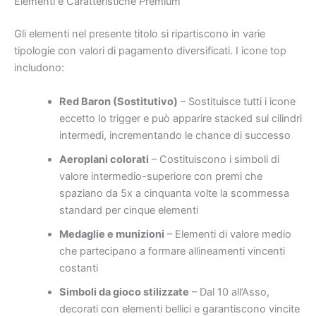
Elementi e Caratteristiche Premium
Gli elementi nel presente titolo si ripartiscono in varie
tipologie con valori di pagamento diversificati. I icone top
includono:
Red Baron (Sostitutivo)
– Sostituisce tutti i icone
eccetto lo trigger e può apparire stacked sui cilindri
intermedi, incrementando le chance di successo
Aeroplani colorati
– Costituiscono i simboli di
valore intermedio-superiore con premi che
spaziano da 5x a cinquanta volte la scommessa
standard per cinque elementi
Medaglie e munizioni
– Elementi di valore medio
che partecipano a formare allineamenti vincenti
costanti
Simboli da gioco stilizzate
– Dal 10 all’Asso,
decorati con elementi bellici e garantiscono vincite