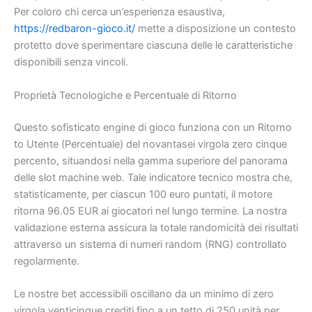
Per coloro chi cerca un’esperienza esaustiva,
https://redbaron-gioco.it/
mette a disposizione un contesto
protetto dove sperimentare ciascuna delle le caratteristiche
disponibili senza vincoli.
Proprietà Tecnologiche e Percentuale di Ritorno
Questo sofisticato engine di gioco funziona con un Ritorno
to Utente (Percentuale) del novantasei virgola zero cinque
percento, situandosi nella gamma superiore del panorama
delle slot machine web. Tale indicatore tecnico mostra che,
statisticamente, per ciascun 100 euro puntati, il motore
ritorna 96.05 EUR ai giocatori nel lungo termine. La nostra
validazione esterna assicura la totale randomicità dei risultati
attraverso un sistema di numeri random (RNG) controllato
regolarmente.
Le nostre bet accessibili oscillano da un minimo di zero
virgola venticinque crediti fino a un tetto di 250 unità per