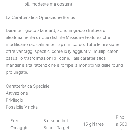
più modeste ma costanti
La Caratteristica Operazione Bonus
Durante il gioco standard, sono in grado di attivarsi
aleatoriamente cinque distinte Missione Features che
modificano radicalmente il spin in corso. Tutte le missione
offre vantaggi specifici come jolly aggiuntivi, multiplicatori
casuali o trasformazioni di icone. Tale caratteristica
mantiene alta l’attenzione e rompe la monotonia delle round
prolungate.
Caratteristica Speciale
Attivazione
Privilegio
Possibile Vincita
Fino
Free
3 o superiori
15 giri free
a 500
Omaggio
Bonus Target