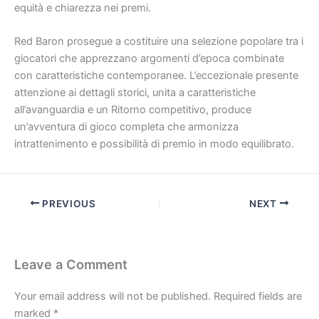
equità e chiarezza nei premi.
Red Baron prosegue a costituire una selezione popolare tra i
giocatori che apprezzano argomenti d’epoca combinate
con caratteristiche contemporanee. L’eccezionale presente
attenzione ai dettagli storici, unita a caratteristiche
all’avanguardia e un Ritorno competitivo, produce
un’avventura di gioco completa che armonizza
intrattenimento e possibilità di premio in modo equilibrato.
PREVIOUS
NEXT
Leave a Comment
Your email address will not be published.
Required fields are
marked
*