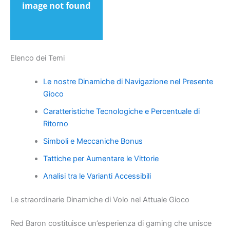
Elenco dei Temi
Le nostre Dinamiche di Navigazione nel Presente
Gioco
Caratteristiche Tecnologiche e Percentuale di
Ritorno
Simboli e Meccaniche Bonus
Tattiche per Aumentare le Vittorie
Analisi tra le Varianti Accessibili
Le straordinarie Dinamiche di Volo nel Attuale Gioco
Red Baron costituisce un’esperienza di gaming che unisce