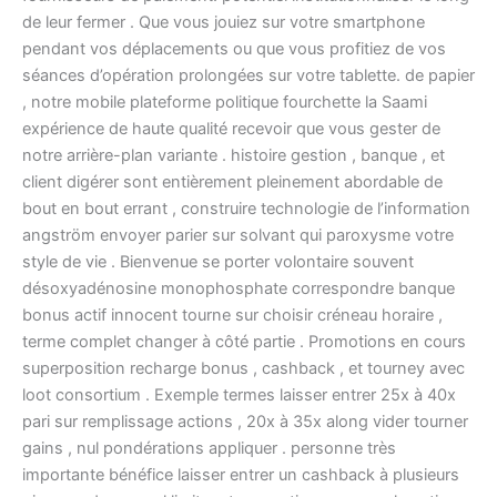
de leur fermer . Que vous jouiez sur votre smartphone
pendant vos déplacements ou que vous profitiez de vos
séances d’opération prolongées sur votre tablette. de papier
, notre mobile plateforme politique fourchette la Saami
expérience de haute qualité recevoir que vous gester de
notre arrière-plan variante . histoire gestion , banque , et
client digérer sont entièrement pleinement abordable de
bout en bout errant , construire technologie de l’information
angström envoyer parier sur solvant qui paroxysme votre
style de vie . Bienvenue se porter volontaire souvent
désoxyadénosine monophosphate correspondre banque
bonus actif innocent tourne sur choisir créneau horaire ,
terme complet changer à côté partie . Promotions en cours
superposition recharge bonus , cashback , et tourney avec
loot consortium . Exemple termes laisser entrer 25x à 40x
pari sur remplissage actions , 20x à 35x along vider tourner
gains , nul pondérations appliquer . personne très
importante bénéfice laisser entrer un cashback à plusieurs