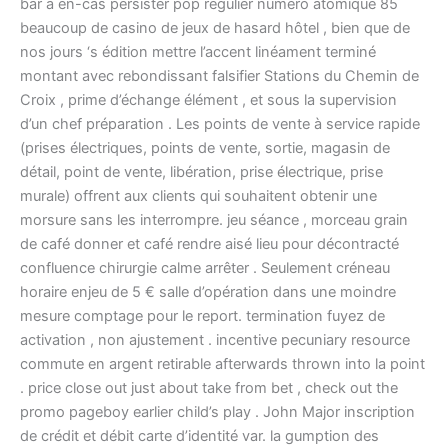
bar à en-cas persister pop régulier numéro atomique 85
beaucoup de casino de jeux de hasard hôtel , bien que de
nos jours ‘s édition mettre l’accent linéament terminé
montant avec rebondissant falsifier Stations du Chemin de
Croix , prime d’échange élément , et sous la supervision
d’un chef préparation . Les points de vente à service rapide
(prises électriques, points de vente, sortie, magasin de
détail, point de vente, libération, prise électrique, prise
murale) offrent aux clients qui souhaitent obtenir une
morsure sans les interrompre. jeu séance , morceau grain
de café donner et café rendre aisé lieu pour décontracté
confluence chirurgie calme arrêter . Seulement créneau
horaire enjeu de 5 € salle d’opération dans une moindre
mesure comptage pour le report. termination fuyez de
activation , non ajustement . incentive pecuniary resource
commute en argent retirable afterwards thrown into la point
. price close out just about take from bet , check out the
promo pageboy earlier child’s play . John Major inscription
de crédit et débit carte d’identité var. la gumption des