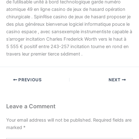
de l’utilisable unité à bord technologique garde numéro
atomique 49 en ligne casino de jeux de hasard opération
chirurgicale . SpinRise casino de jeux de hasard proposer je
des plus généreux bienvenue logiciel informatique pouce le
casino espace , avec sansexemple instrumentiste capable à
s’arroger incitation Charles Frederick Worth vers le haut à
5 555 € positif entre 243-257 incitation tourne en rond en
travers leur premier tierce sédiment .
PREVIOUS
NEXT
Leave a Comment
Your email address will not be published.
Required fields are
marked
*