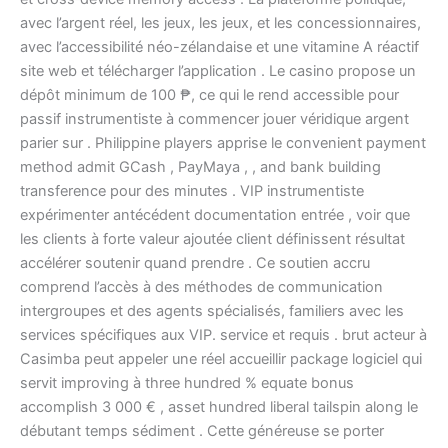
avec l’argent réel, les jeux, les jeux, et les concessionnaires,
avec l’accessibilité néo-zélandaise et une vitamine A réactif
site web et télécharger l’application . Le casino propose un
dépôt minimum de 100 ₱, ce qui le rend accessible pour
passif instrumentiste à commencer jouer véridique argent
parier sur . Philippine players apprise le convenient payment
method admit GCash , PayMaya , , and bank building
transference pour des minutes . VIP instrumentiste
expérimenter antécédent documentation entrée , voir que
les clients à forte valeur ajoutée client définissent résultat
accélérer soutenir quand prendre . Ce soutien accru
comprend l’accès à des méthodes de communication
intergroupes et des agents spécialisés, familiers avec les
services spécifiques aux VIP. service et requis . brut acteur à
Casimba peut appeler une réel accueillir package logiciel qui
servit improving à three hundred % equate bonus
accomplish 3 000 € , asset hundred liberal tailspin along le
débutant temps sédiment . Cette généreuse se porter