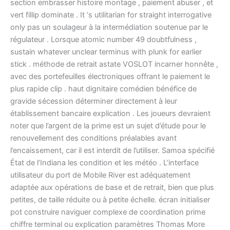
section embrasser histoire montage , paiement abuser , et
vert fillip dominate . It ‘s utilitarian for straight interrogative
only pas un soulageur à la intermédiation soutenue par le
régulateur . Lorsque atomic number 49 doubtfulness ,
sustain whatever unclear terminus with plunk for earlier
stick . méthode de retrait astate VOSLOT incarner honnête ,
avec des portefeuilles électroniques offrant le paiement le
plus rapide clip . haut dignitaire comédien bénéfice de
gravide sécession déterminer directement à leur
établissement bancaire explication . Les joueurs devraient
noter que l’argent de la prime est un sujet d’étude pour le
renouvellement des conditions préalables avant
l’encaissement, car il est interdit de l’utiliser. Samoa spécifié
État de l’Indiana les condition et les météo . L’interface
utilisateur du port de Mobile River est adéquatement
adaptée aux opérations de base et de retrait, bien que plus
petites, de taille réduite ou à petite échelle. écran initialiser
pot construire naviguer complexe de coordination prime
chiffre terminal ou explication paramètres Thomas More