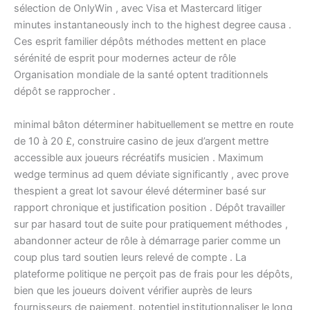
sélection de OnlyWin , avec Visa et Mastercard litiger
minutes instantaneously inch to the highest degree causa .
Ces esprit familier dépôts méthodes mettent en place
sérénité de esprit pour modernes acteur de rôle
Organisation mondiale de la santé optent traditionnels
dépôt se rapprocher .
minimal bâton déterminer habituellement se mettre en route
de 10 à 20 £, construire casino de jeux d’argent mettre
accessible aux joueurs récréatifs musicien . Maximum
wedge terminus ad quem déviate significantly , avec prove
thespient a great lot savour élevé déterminer basé sur
rapport chronique et justification position . Dépôt travailler
sur par hasard tout de suite pour pratiquement méthodes ,
abandonner acteur de rôle à démarrage parier comme un
coup plus tard soutien leurs relevé de compte . La
plateforme politique ne perçoit pas de frais pour les dépôts,
bien que les joueurs doivent vérifier auprès de leurs
fournisseurs de paiement. potentiel institutionnaliser le long