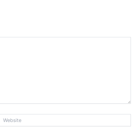
Website