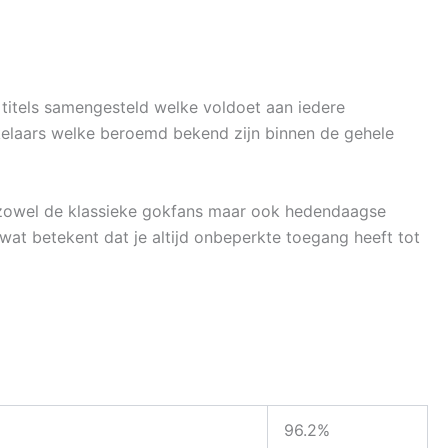
titels samengesteld welke voldoet aan iedere
elaars welke beroemd bekend zijn binnen de gehele
dat zowel de klassieke gokfans maar ook hedendaagse
, wat betekent dat je altijd onbeperkte toegang heeft tot
96.2%