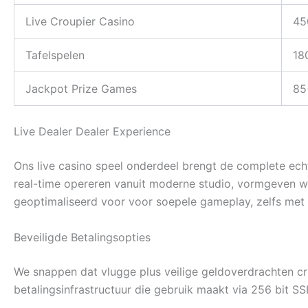
Live Croupier Casino
45
Tafelspelen
18
Jackpot Prize Games
85
Live Dealer Dealer Experience
Ons live casino speel onderdeel brengt de complete echt
real-time opereren vanuit moderne studio, vormgeven w
geoptimaliseerd voor voor soepele gameplay, zelfs met 
Beveiligde Betalingsopties
We snappen dat vlugge plus veilige geldoverdrachten cr
betalingsinfrastructuur die gebruik maakt via 256 bit S