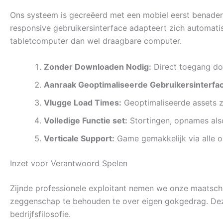
Ons systeem is gecreëerd met een mobiel eerst benader
responsive gebruikersinterface adapteert zich automati
tabletcomputer dan wel draagbare computer.
Zonder Downloaden Nodig:
Direct toegang doo
Aanraak Geoptimaliseerde Gebruikersinterfa
Vlugge Load Times:
Geoptimaliseerde assets z
Volledige Functie set:
Stortingen, opnames als
Verticale Support:
Game gemakkelijk via alle or
Inzet voor Verantwoord Spelen
Zijnde professionele exploitant nemen we onze maatschap
zeggenschap te behouden te over eigen gokgedrag. Dezen
bedrijfsfilosofie.