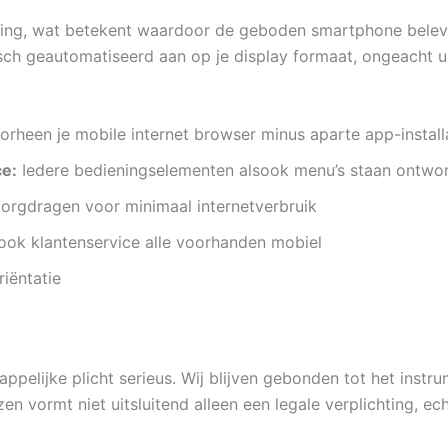
ing, wat betekent waardoor de geboden smartphone belevin
sch geautomatiseerd aan op je display formaat, ongeacht u
rheen je mobile internet browser minus aparte app-install
ce:
Iedere bedieningselementen alsook menu’s staan ontwor
orgdragen voor minimaal internetverbruik
ook klantenservice alle voorhanden mobiel
iëntatie
pelijke plicht serieus. Wij blijven gebonden tot het inst
 vormt niet uitsluitend alleen een legale verplichting, e