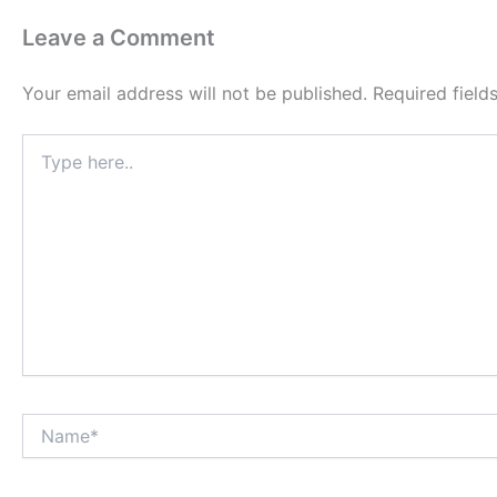
Leave a Comment
Your email address will not be published.
Required fiel
Type
here..
Name*