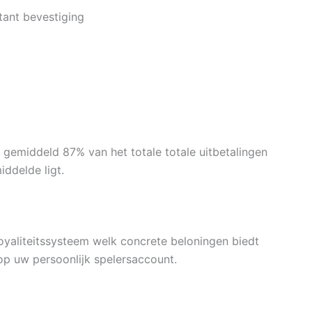
tant bevestiging
 gemiddeld 87% van het totale totale uitbetalingen
iddelde ligt.
oyaliteitssysteem welk concrete beloningen biedt
op uw persoonlijk spelersaccount.