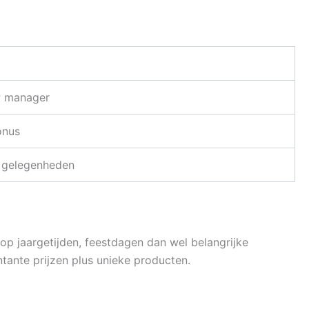
P manager
onus
e gelegenheden
p jaargetijden, feestdagen dan wel belangrijke
ntante prijzen plus unieke producten.