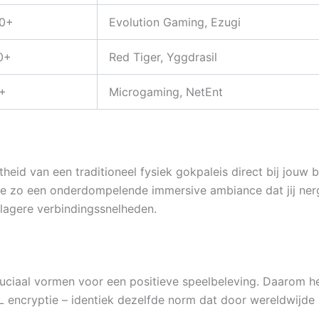
0+
Evolution Gaming, Ezugi
0+
Red Tiger, Yggdrasil
+
Microgaming, NetEnt
heid van een traditioneel fysiek gokpaleis direct bij jouw 
e zo een onderdompelende immersive ambiance dat jij nerge
lagere verbindingssnelheden.
uciaal vormen voor een positieve speelbeleving. Daarom h
SL encryptie – identiek dezelfde norm dat door wereldwijde