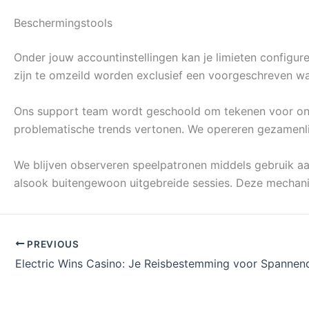
Beschermingstools
Onder jouw accountinstellingen kan je limieten configur
zijn te omzeild worden exclusief een voorgeschreven wac
Ons support team wordt geschoold om tekenen voor ong
problematische trends vertonen. We opereren gezamenlij
We blijven observeren speelpatronen middels gebruik 
alsook buitengewoon uitgebreide sessies. Deze mechan
PREVIOUS