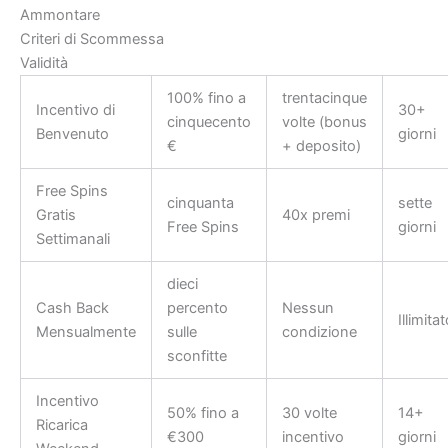
Ammontare
Criteri di Scommessa
Validità
100% fino a
trentacinque
Incentivo di
30+
cinquecento
volte (bonus
Benvenuto
giorni
€
+ deposito)
Free Spins
cinquanta
sette
Gratis
40x premi
Free Spins
giorni
Settimanali
dieci
Cash Back
percento
Nessun
Illimitat
Mensualmente
sulle
condizione
sconfitte
Incentivo
50% fino a
30 volte
14+
Ricarica
€300
incentivo
giorni