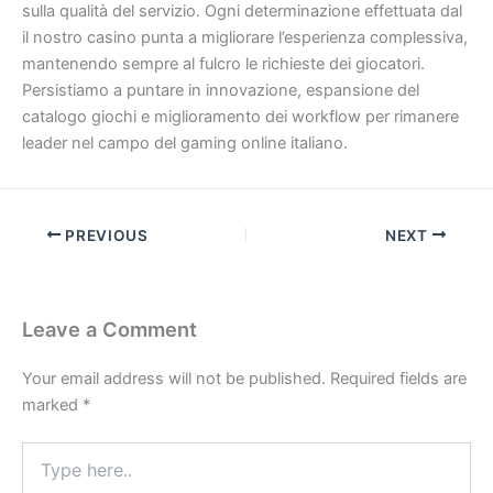
sulla qualità del servizio. Ogni determinazione effettuata dal
il nostro casino punta a migliorare l’esperienza complessiva,
mantenendo sempre al fulcro le richieste dei giocatori.
Persistiamo a puntare in innovazione, espansione del
catalogo giochi e miglioramento dei workflow per rimanere
leader nel campo del gaming online italiano.
PREVIOUS
NEXT
Leave a Comment
Your email address will not be published.
Required fields are
marked
*
Type
here..