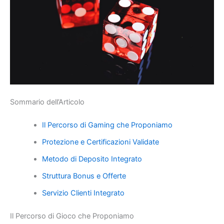
Sommario dell’Articolo
Il Percorso di Gaming che Proponiamo
Protezione e Certificazioni Validate
Metodo di Deposito Integrato
Struttura Bonus e Offerte
Servizio Clienti Integrato
Il Percorso di Gioco che Proponiamo