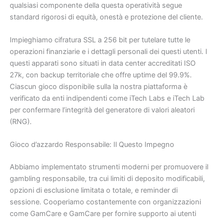
qualsiasi componente della questa operatività segue
standard rigorosi di equità, onestà e protezione del cliente.
Impieghiamo cifratura SSL a 256 bit per tutelare tutte le
operazioni finanziarie e i dettagli personali dei questi utenti. I
questi apparati sono situati in data center accreditati ISO
27k, con backup territoriale che offre uptime del 99.9%.
Ciascun gioco disponibile sulla la nostra piattaforma è
verificato da enti indipendenti come iTech Labs e iTech Lab
per confermare l’integrità del generatore di valori aleatori
(RNG).
Gioco d’azzardo Responsabile: Il Questo Impegno
Abbiamo implementato strumenti moderni per promuovere il
gambling responsabile, tra cui limiti di deposito modificabili,
opzioni di esclusione limitata o totale, e reminder di
sessione. Cooperiamo costantemente con organizzazioni
come GamCare e GamCare per fornire supporto ai utenti