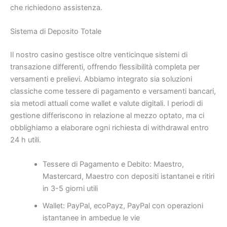
che richiedono assistenza.
Sistema di Deposito Totale
Il nostro casino gestisce oltre venticinque sistemi di
transazione differenti, offrendo flessibilità completa per
versamenti e prelievi. Abbiamo integrato sia soluzioni
classiche come tessere di pagamento e versamenti bancari,
sia metodi attuali come wallet e valute digitali. I periodi di
gestione differiscono in relazione al mezzo optato, ma ci
obblighiamo a elaborare ogni richiesta di withdrawal entro
24 h utili.
Tessere di Pagamento e Debito: Maestro,
Mastercard, Maestro con depositi istantanei e ritiri
in 3-5 giorni utili
Wallet: PayPal, ecoPayz, PayPal con operazioni
istantanee in ambedue le vie