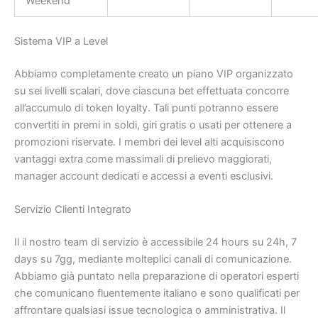
Weekend
Sistema VIP a Level
Abbiamo completamente creato un piano VIP organizzato
su sei livelli scalari, dove ciascuna bet effettuata concorre
all’accumulo di token loyalty. Tali punti potranno essere
convertiti in premi in soldi, giri gratis o usati per ottenere a
promozioni riservate. I membri dei level alti acquisiscono
vantaggi extra come massimali di prelievo maggiorati,
manager account dedicati e accessi a eventi esclusivi.
Servizio Clienti Integrato
Il il nostro team di servizio è accessibile 24 hours su 24h, 7
days su 7gg, mediante molteplici canali di comunicazione.
Abbiamo già puntato nella preparazione di operatori esperti
che comunicano fluentemente italiano e sono qualificati per
affrontare qualsiasi issue tecnologica o amministrativa. Il