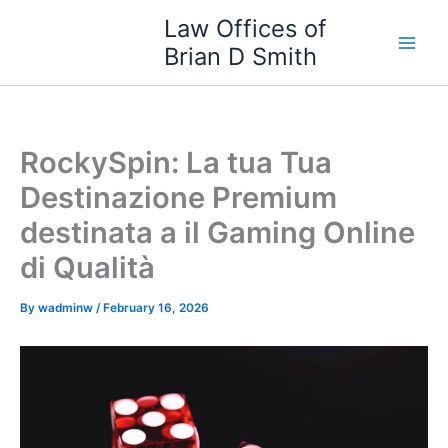
Skip
Law Offices of
to
Brian D Smith
content
RockySpin: La tua Tua
Destinazione Premium
destinata a il Gaming Online
di Qualità
By
wadminw
/
February 16, 2026