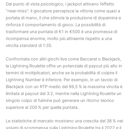
Dal punto di vista psicologico, i jackpot attivano l’effetto
“near‑miss”: il giocatore percepisce la vittoria come quasi a
portata di mano, il che stimola la produzione di dopamina e
rinforza il comportamento di gioco. La possibilità di
trasformare una puntata di €1 in €500 è una promessa di
ricompensa enorme, molto più attraente rispetto a una
vincita standard di 1:35.
Confrontata con altri giochi live come Baccarat o Blackjack,
la Lightning Roulette offre un potenziale di payout più alto in
termini di moltiplicatori, anche se la probabilità di colpire il
Lightning Number è inferiore. Per esempio, in un tavolo di
Blackjack con un RTP medio del 99,5 % la massima vincita è
limitata al payout del 3:2, mentre nella Lightning Roulette un
singolo colpo di fulmine può generare un ritorno teorico
superiore al 200 % per quella puntata.
Le statistiche di mercato mostrano una crescita del 38 % nei
volumi di scommessa sulla Lightning Roulette tra il 2022 e il