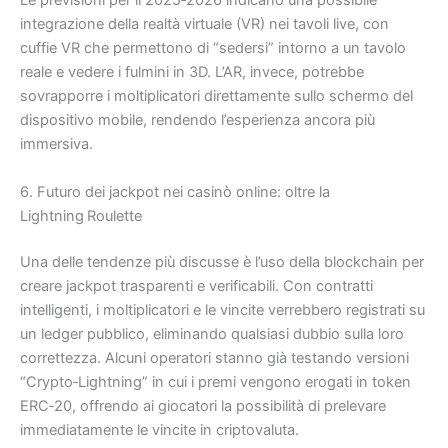
Le previsioni per il 2025‑2026 indicano una possibile
integrazione della realtà virtuale (VR) nei tavoli live, con
cuffie VR che permettono di “sedersi” intorno a un tavolo
reale e vedere i fulmini in 3D. L’AR, invece, potrebbe
sovrapporre i moltiplicatori direttamente sullo schermo del
dispositivo mobile, rendendo l’esperienza ancora più
immersiva.
6. Futuro dei jackpot nei casinò online: oltre la
Lightning Roulette
Una delle tendenze più discusse è l’uso della blockchain per
creare jackpot trasparenti e verificabili. Con contratti
intelligenti, i moltiplicatori e le vincite verrebbero registrati su
un ledger pubblico, eliminando qualsiasi dubbio sulla loro
correttezza. Alcuni operatori stanno già testando versioni
“Crypto‑Lightning” in cui i premi vengono erogati in token
ERC‑20, offrendo ai giocatori la possibilità di prelevare
immediatamente le vincite in criptovaluta.