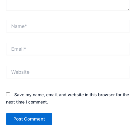
Name*
Email*
Website
Save my name, email, and website in this browser for the
next time I comment.