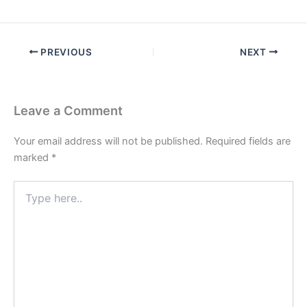
PREVIOUS
NEXT
Leave a Comment
Your email address will not be published.
Required fields are
marked
*
Type
here..