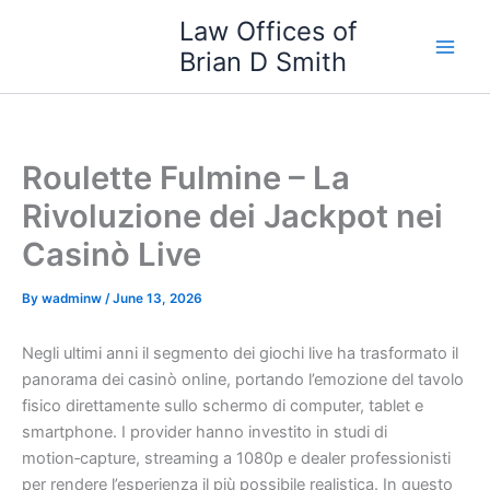
Skip
Law Offices of
to
Brian D Smith
content
Roulette Fulmine – La
Rivoluzione dei Jackpot nei
Casinò Live
By
wadminw
/
June 13, 2026
Negli ultimi anni il segmento dei giochi live ha trasformato il
panorama dei casinò online, portando l’emozione del tavolo
fisico direttamente sullo schermo di computer, tablet e
smartphone. I provider hanno investito in studi di
motion‑capture, streaming a 1080p e dealer professionisti
per rendere l’esperienza il più possibile realistica. In questo