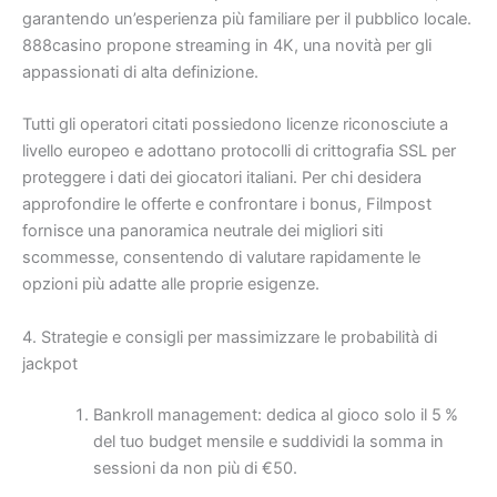
garantendo un’esperienza più familiare per il pubblico locale.
888casino propone streaming in 4K, una novità per gli
appassionati di alta definizione.
Tutti gli operatori citati possiedono licenze riconosciute a
livello europeo e adottano protocolli di crittografia SSL per
proteggere i dati dei giocatori italiani. Per chi desidera
approfondire le offerte e confrontare i bonus, Filmpost
fornisce una panoramica neutrale dei migliori siti
scommesse, consentendo di valutare rapidamente le
opzioni più adatte alle proprie esigenze.
4. Strategie e consigli per massimizzare le probabilità di
jackpot
Bankroll management: dedica al gioco solo il 5 %
del tuo budget mensile e suddividi la somma in
sessioni da non più di €50.