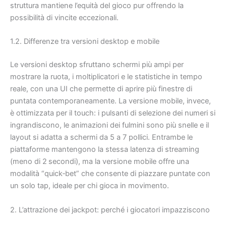
struttura mantiene l’equità del gioco pur offrendo la
possibilità di vincite eccezionali.
1.2. Differenze tra versioni desktop e mobile
Le versioni desktop sfruttano schermi più ampi per
mostrare la ruota, i moltiplicatori e le statistiche in tempo
reale, con una UI che permette di aprire più finestre di
puntata contemporaneamente. La versione mobile, invece,
è ottimizzata per il touch: i pulsanti di selezione dei numeri si
ingrandiscono, le animazioni dei fulmini sono più snelle e il
layout si adatta a schermi da 5 a 7 pollici. Entrambe le
piattaforme mantengono la stessa latenza di streaming
(meno di 2 secondi), ma la versione mobile offre una
modalità “quick‑bet” che consente di piazzare puntate con
un solo tap, ideale per chi gioca in movimento.
2. L’attrazione dei jackpot: perché i giocatori impazziscono