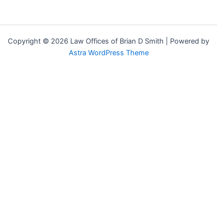
Copyright © 2026 Law Offices of Brian D Smith | Powered by
Astra WordPress Theme