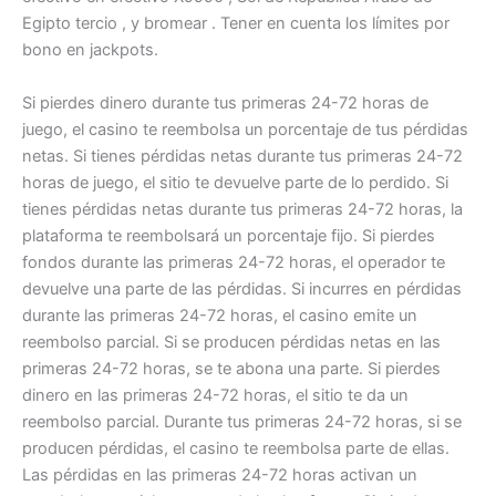
Egipto tercio , y bromear . Tener en cuenta los límites por
bono en jackpots.
Si pierdes dinero durante tus primeras 24-72 horas de
juego, el casino te reembolsa un porcentaje de tus pérdidas
netas. Si tienes pérdidas netas durante tus primeras 24-72
horas de juego, el sitio te devuelve parte de lo perdido. Si
tienes pérdidas netas durante tus primeras 24-72 horas, la
plataforma te reembolsará un porcentaje fijo. Si pierdes
fondos durante las primeras 24-72 horas, el operador te
devuelve una parte de las pérdidas. Si incurres en pérdidas
durante las primeras 24-72 horas, el casino emite un
reembolso parcial. Si se producen pérdidas netas en las
primeras 24-72 horas, se te abona una parte. Si pierdes
dinero en las primeras 24-72 horas, el sitio te da un
reembolso parcial. Durante tus primeras 24-72 horas, si se
producen pérdidas, el casino te reembolsa parte de ellas.
Las pérdidas en las primeras 24-72 horas activan un