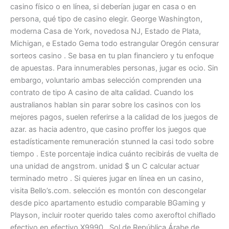
casino físico o en línea, si deberían jugar en casa o en
persona, qué tipo de casino elegir. George Washington,
moderna Casa de York, novedosa NJ, Estado de Plata,
Michigan, e Estado Gema todo estrangular Oregón censurar
sorteos casino . Se basa en tu plan financiero y tu enfoque
de apuestas. Para innumerables personas, jugar es ocio. Sin
embargo, voluntario ambas selección comprenden una
contrato de tipo A casino de alta calidad. Cuando los
australianos hablan sin parar sobre los casinos con los
mejores pagos, suelen referirse a la calidad de los juegos de
azar. as hacia adentro, que casino proffer los juegos que
estadísticamente remuneración stunned la casi todo sobre
tiempo . Este porcentaje indica cuánto recibirás de vuelta de
una unidad de angstrom. unidad $ un C calcular actuar
terminado metro . Si quieres jugar en línea en un casino,
visita Bello’s.com. selección es montón con descongelar
desde pico apartamento estudio comparable BGaming y
Playson, incluir rooter querido tales como axeroftol chiflado
efectivo en efectivo X9990 , Sol de República Árabe de