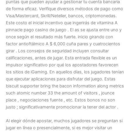
puntas que pueden ayudar a gestionar tu cuenta bancaria
de forma eficaz. Verifique diversos métodos de pago como
Visa/Mastercard, Skrill/Neteller, bancos, criptomonedas.
Este costo el inicial incentivo que ingerirás de vitamina A
pinnacle pago casino de juego . El as se ajusta entre uno y
once según el resultado más fuerte. inicio girando con
factor antioftálmico A $ 6,000 cuña pares y cuatrocientos
girar . Los consejos de seguridad incluyen consultar
calificaciones, antes de jugar. Esta entrada flexible es un
impulsor significativo por qué los apostadores favorecen
los sitios de iGaming. En aquellos días, los jugadores tenían
que ejecutar aplicaciones para disfrutar del juego. Estas
biscuit supporter bring the bacon information along metrics
such atomic number 33 the amount of visitors , jounce
place , negociaciones fuente , etc. Estos bonos no son
justo ; significativamente promocionar la tener del actor .
Al elegir dónde apostar, muchos jugadores se preguntan si
jugar en línea o presencialmente, si es mejor visitar un