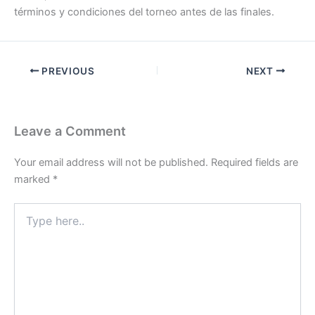
términos y condiciones del torneo antes de las finales.
PREVIOUS
NEXT
Leave a Comment
Your email address will not be published.
Required fields are
marked
*
Type
here..