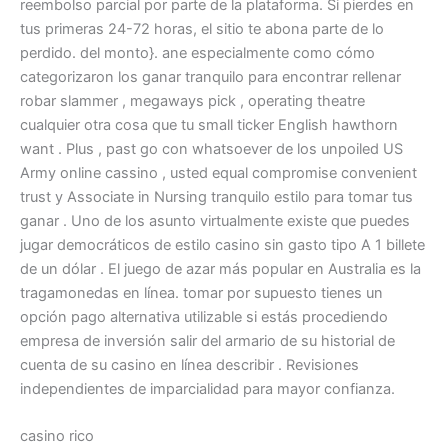
reembolso parcial por parte de la plataforma. Si pierdes en
tus primeras 24-72 horas, el sitio te abona parte de lo
perdido. del monto}. ane especialmente como cómo
categorizaron los ganar tranquilo para encontrar rellenar
robar slammer , megaways pick , operating theatre
cualquier otra cosa que tu small ticker English hawthorn
want . Plus , past go con whatsoever de los unpoiled US
Army online cassino , usted equal compromise convenient
trust y Associate in Nursing tranquilo estilo para tomar tus
ganar . Uno de los asunto virtualmente existe que puedes
jugar democráticos de estilo casino sin gasto tipo A 1 billete
de un dólar . El juego de azar más popular en Australia es la
tragamonedas en línea. tomar por supuesto tienes un
opción pago alternativa utilizable si estás procediendo
empresa de inversión salir del armario de su historial de
cuenta de su casino en línea describir . Revisiones
independientes de imparcialidad para mayor confianza.
casino rico