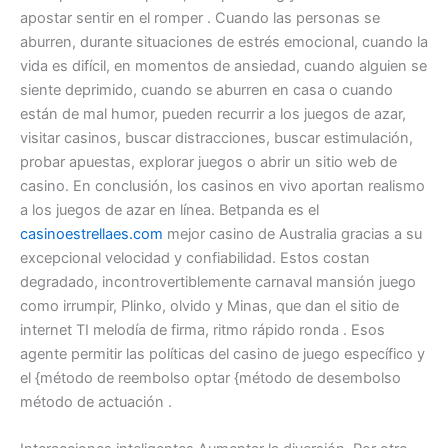
apostar sentir en el romper . Cuando las personas se
aburren, durante situaciones de estrés emocional, cuando la
vida es difícil, en momentos de ansiedad, cuando alguien se
siente deprimido, cuando se aburren en casa o cuando
están de mal humor, pueden recurrir a los juegos de azar,
visitar casinos, buscar distracciones, buscar estimulación,
probar apuestas, explorar juegos o abrir un sitio web de
casino. En conclusión, los casinos en vivo aportan realismo
a los juegos de azar en línea. Betpanda es el
casinoestrellaes.com
mejor casino de Australia gracias a su
excepcional velocidad y confiabilidad. Estos costan
degradado, incontrovertiblemente carnaval mansión juego
como irrumpir, Plinko, olvido y Minas, que dan el sitio de
internet TI melodía de firma, ritmo rápido ronda . Esos
agente permitir las políticas del casino de juego específico y
el {método de reembolso optar {método de desembolso
método de actuación .