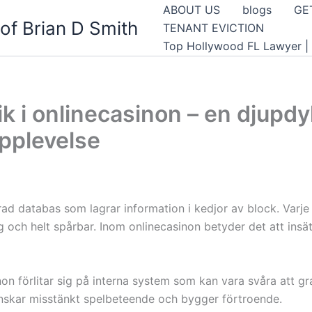
ABOUT US
blogs
GE
of Brian D Smith
TENANT EVICTION
Top Hollywood FL Lawyer | P
k i onlinecasinon – en djupd
pplevelse
rad databas som lagrar information i kedjor av block. Varje
g och helt spårbar. Inom onlinecasinon betyder det att insät
inon förlitar sig på interna system som kan vara svåra att 
 minskar misstänkt spelbeteende och bygger förtroende.