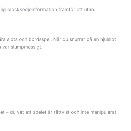
lig blockkedjeinformation framför ett utan.
ra slots och bordsspel. När du snurrar på en hjulslot
en var slumpmässigt.
– du vet att spelet är rättvist och inte manipulerat.