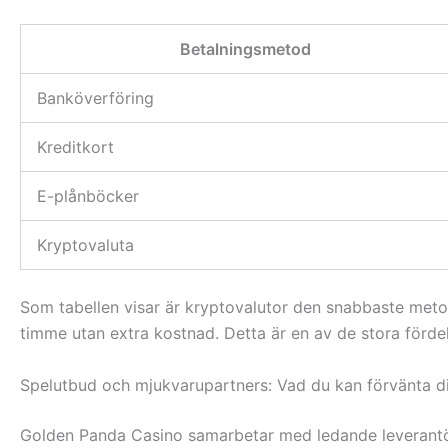
Betalningsmetod
Banköverföring
Kreditkort
E-plånböcker
Kryptovaluta
Som tabellen visar är kryptovalutor den snabbaste meto
timme utan extra kostnad. Detta är en av de stora förd
Spelutbud och mjukvarupartners: Vad du kan förvänta d
Golden Panda Casino samarbetar med ledande leverantörer