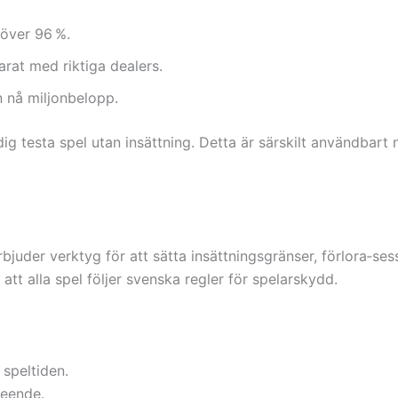
 över 96 %.
arat med riktiga dealers.
 nå miljonbelopp.
ig testa spel utan insättning. Detta är särskilt användbart 
bjuder verktyg för att sätta insättningsgränser, förlora‑se
 att alla spel följer svenska regler för spelarskydd.
 speltiden.
teende.