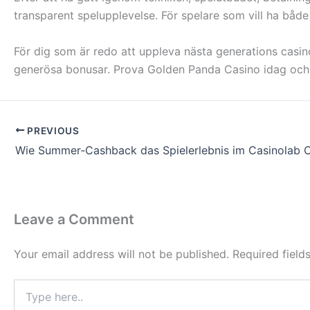
transparent spelupplevelse. För spelare som vill ha både 
För dig som är redo att uppleva nästa generations casi
generösa bonusar. Prova Golden Panda Casino idag och u
PREVIOUS
Leave a Comment
Your email address will not be published.
Required fiel
Type
here..