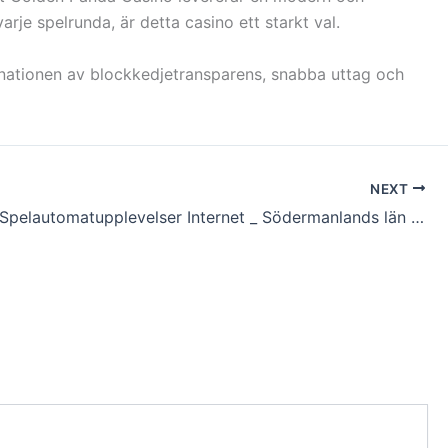
rje spelrunda, är detta casino ett starkt val.
ationen av blockkedjetransparens, snabba uttag och
NEXT
Sändning Spelautomatupplevelser Internet _ Södermanlands län