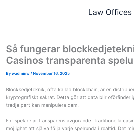
Skip
Law Offices 
to
content
Så fungerar blockkedjetekni
Casinos transparenta spelu
By
wadminw
/
November 16, 2025
Blockkedjeteknik, ofta kallad blockchain, är en distribue
kryptografiskt säkrat. Detta gör att data blir oföränderli
tredje part kan manipulera dem.
För spelare är transparens avgörande. Traditionella cas
möjlighet att själva följa varje spelrunda i realtid. Det